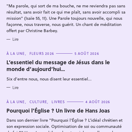
I
"Ma parole, qui sort de ma bouche, ne me reviendra pas sans
E
S
résultat, sans avoir fait ce qui me plaît, sans avoir accompli sa
mission" (Isaïe 55, 11). Une Parole toujours nouvelle, qui nous
façonne, nous traverse, nous guérit. Un chant de méditation
offert par Christine Barbey.
Lire
C
À LA UNE
FLEURS 2026
5 AOÛT 2026
A
T
L’essentiel du message de Jésus dans le
E
monde d’aujourd’hui…
G
O
R
Six d'entre nous, nous disent leur essentiel...
I
E
S
Lire
C
À LA UNE
CULTURE
LIVRES
4 AOÛT 2026
A
T
Pourquoi l’Église ? Un livre de Hans Joas
E
G
Dans son dernier livre "Pourquoi l'Église ? L’idéal chrétien et
O
R
son expression sociale. Optimisation de soi ou communauté
I
E