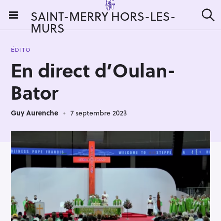
S
SAINT-MERRY HORS-LES-
k
MURS
R
i
e
c
p
h
ÉDITO
t
e
En direct d’Oulan-
r
o
c
c
h
Bator
e
o
r
n
:
Guy Aurenche
7 septembre 2023
t
e
n
t