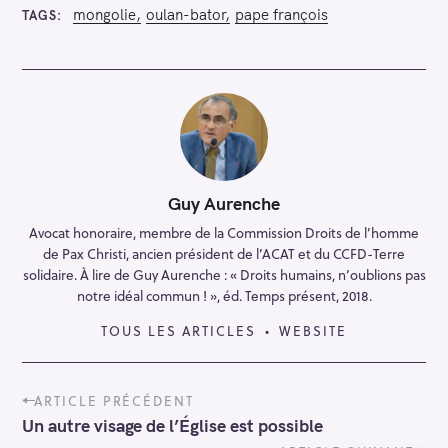
e
mongolie
oulan-bator
pape françois
TAGS
r
c
h
e
r
Guy Aurenche
Avocat honoraire, membre de la Commission Droits de l’homme
de Pax Christi, ancien président de l’ACAT et du CCFD-Terre
solidaire. À lire de Guy Aurenche : « Droits humains, n’oublions pas
notre idéal commun ! », éd. Temps présent, 2018.
TOUS LES ARTICLES
WEBSITE
P
ARTICLE PRÉCÉDENT
o
Un autre visage de l’Église est possible
s