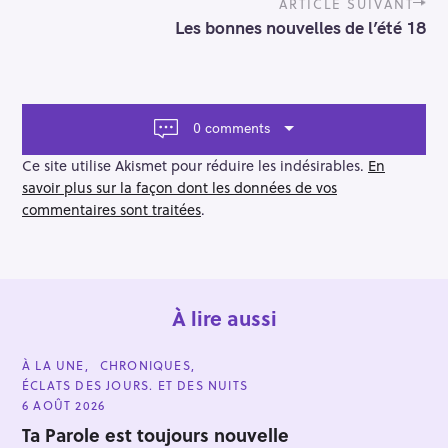
t
ARTICLE SUIVANT
n
Les bonnes nouvelles de l’été 18
a
v
i
g
a
0 comments
t
i
Ce site utilise Akismet pour réduire les indésirables.
En
o
savoir plus sur la façon dont les données de vos
n
commentaires sont traitées
.
À lire aussi
C
À LA UNE
CHRONIQUES
A
ÉCLATS DES JOURS. ET DES NUITS
T
E
6 AOÛT 2026
G
O
Ta Parole est toujours nouvelle
R