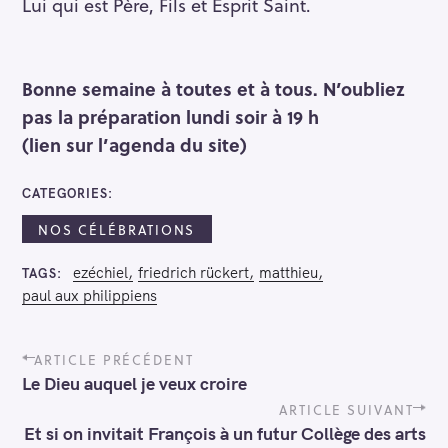
Lui qui est Père, Fils et Esprit Saint.
Bonne semaine à toutes et à tous. N’oubliez
pas la préparation lundi soir à 19 h
(lien sur l’agenda du site)
CATEGORIES
NOS CÉLÉBRATIONS
ezéchiel
friedrich rückert
matthieu
TAGS
paul aux philippiens
P
ARTICLE PRÉCÉDENT
o
Le Dieu auquel je veux croire
s
t
ARTICLE SUIVANT
n
Et si on invitait François à un futur Collège des arts