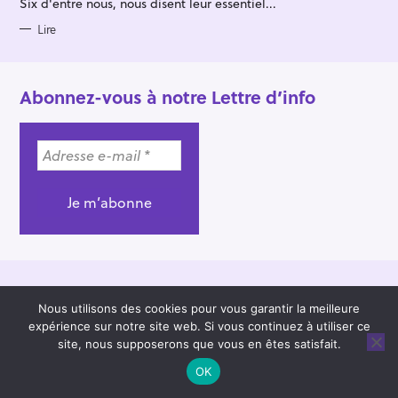
Six d'entre nous, nous disent leur essentiel...
I
E
S
Lire
Abonnez-vous à notre Lettre d’info
Pour nous contacter
Nous utilisons des cookies pour vous garantir la meilleure
expérience sur notre site web. Si vous continuez à utiliser ce
écrire à
site, nous supposerons que vous en êtes satisfait.
contact@saintmerry-hors-les-murs.com
ou
OK
téléphoner au +33 (0)9 72 12 04 96