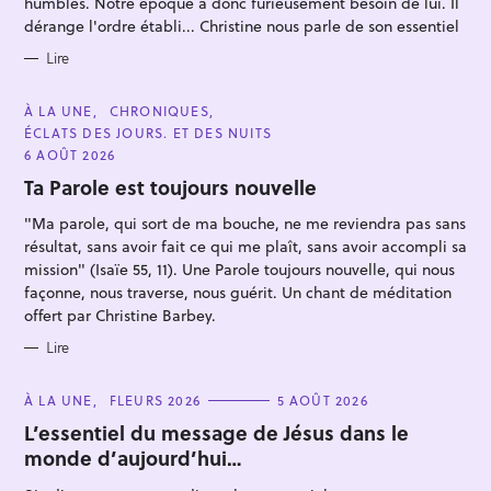
humbles. Notre époque a donc furieusement besoin de lui. Il
S
dérange l'ordre établi... Christine nous parle de son essentiel
Lire
C
À LA UNE
CHRONIQUES
A
ÉCLATS DES JOURS. ET DES NUITS
T
E
6 AOÛT 2026
G
O
Ta Parole est toujours nouvelle
R
I
"Ma parole, qui sort de ma bouche, ne me reviendra pas sans
E
S
résultat, sans avoir fait ce qui me plaît, sans avoir accompli sa
mission" (Isaïe 55, 11). Une Parole toujours nouvelle, qui nous
façonne, nous traverse, nous guérit. Un chant de méditation
offert par Christine Barbey.
Lire
C
À LA UNE
FLEURS 2026
5 AOÛT 2026
A
T
L’essentiel du message de Jésus dans le
E
monde d’aujourd’hui…
G
O
R