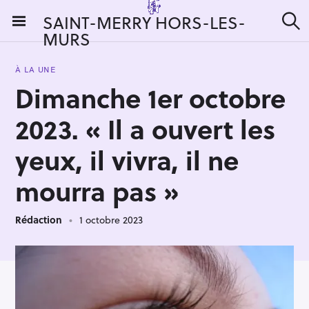
S
SAINT-MERRY HORS-LES-
k
MURS
R
i
e
c
p
h
À LA UNE
t
e
Dimanche 1er octobre
r
o
c
c
h
2023. « Il a ouvert les
e
o
r
n
yeux, il vivra, il ne
:
t
mourra pas »
e
n
t
Rédaction
1 octobre 2023