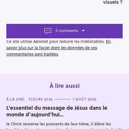
a
visuels ?
v
i
g
a
t
0 comments
i
o
Ce site utilise Akismet pour réduire les indésirables.
En
n
savoir plus sur la façon dont les données de vos
commentaires sont traitées
.
À lire aussi
C
À LA UNE
FLEURS 2026
7 AOÛT 2026
A
T
L’essentiel du message de Jésus dans le
E
monde d’aujourd’hui…
G
O
R
le Christ renverse les puissants de leur trône, il élève les
I
E