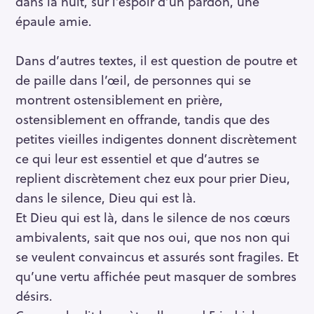
dans la nuit, sur l’espoir d’un pardon, une
h
épaule amie.
e
r
c
Dans d’autres textes, il est question de poutre et
h
de paille dans l’œil, de personnes qui se
e
montrent ostensiblement en prière,
r
ostensiblement en offrande, tandis que des
petites vieilles indigentes donnent discrètement
ce qui leur est essentiel et que d’autres se
replient discrètement chez eux pour prier Dieu,
dans le silence, Dieu qui est là.
Et Dieu qui est là, dans le silence de nos cœurs
ambivalents, sait que nos oui, que nos non qui
se veulent convaincus et assurés sont fragiles. Et
qu’une vertu affichée peut masquer de sombres
désirs.