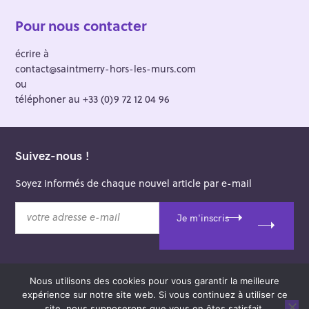
Pour nous contacter
écrire à
contact@saintmerry-hors-les-murs.com
ou
téléphoner au +33 (0)9 72 12 04 96
Suivez-nous !
Soyez informés de chaque nouvel article par e-mail
v
Je m'inscris
o
t
r
e
Nous utilisons des cookies pour vous garantir la meilleure
a
© 2026 Saint-Merry Hors-les-Murs.
expérience sur notre site web. Si vous continuez à utiliser ce
d
Theme: Felt by
Pixelgrade
.
site, nous supposerons que vous en êtes satisfait.