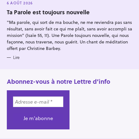
E
6 AOÛT 2026
G
O
Ta Parole est toujours nouvelle
R
I
"Ma parole, qui sort de ma bouche, ne me reviendra pas sans
E
S
résultat, sans avoir fait ce qui me plaît, sans avoir accompli sa
mission" (Isaïe 55, 11). Une Parole toujours nouvelle, qui nous
façonne, nous traverse, nous guérit. Un chant de méditation
offert par Christine Barbey.
Lire
Abonnez-vous à notre Lettre d’info