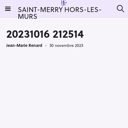
S
SAINT-MERRY HORS-LES-
k
MURS
R
i
e
c
p
h
20231016 212514
t
e
r
o
c
Jean-Marie Renard
30 novembre 2023
c
h
e
o
r
n
:
t
e
n
t