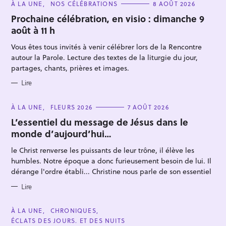
C
À LA UNE
NOS CÉLÉBRATIONS
8 AOÛT 2026
A
T
Prochaine célébration, en visio : dimanche 9
E
août à 11 h
G
O
R
Vous êtes tous invités à venir célébrer lors de la Rencontre
I
E
autour la Parole. Lecture des textes de la liturgie du jour,
S
partages, chants, prières et images.
Lire
R
e
C
À LA UNE
FLEURS 2026
7 AOÛT 2026
A
c
T
L’essentiel du message de Jésus dans le
E
h
monde d’aujourd’hui…
G
O
e
R
le Christ renverse les puissants de leur trône, il élève les
I
r
E
humbles. Notre époque a donc furieusement besoin de lui. Il
S
c
dérange l'ordre établi... Christine nous parle de son essentiel
h
Lire
e
r
C
À LA UNE
CHRONIQUES
A
ÉCLATS DES JOURS. ET DES NUITS
T