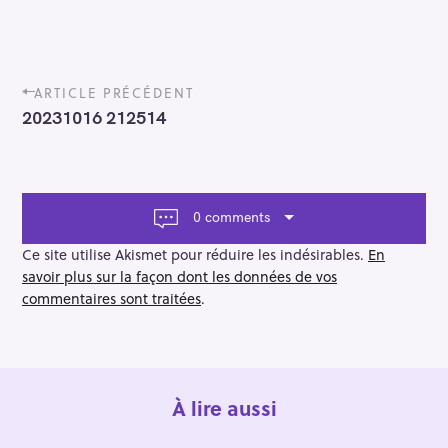
P
ARTICLE PRÉCÉDENT
o
20231016 212514
s
t
n
a
v
0 comments
i
g
Ce site utilise Akismet pour réduire les indésirables.
En
a
savoir plus sur la façon dont les données de vos
t
commentaires sont traitées
.
i
o
n
À lire aussi