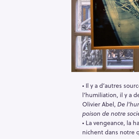
h
e
r
Escape
c
h
e
r
• Il y a d’autres sou
l’humiliation, il y a d
Olivier Abel,
De l’hu
poison de notre soci
• La vengeance, la ha
nichent dans notre 