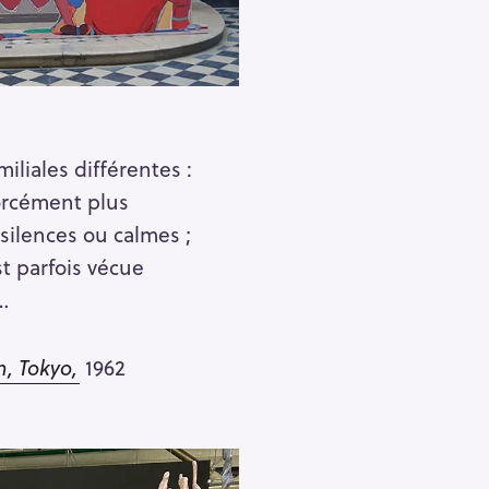
amiliales différentes :
forcément plus
 silences ou calmes ;
st parfois vécue
…
n, Tokyo,
1962