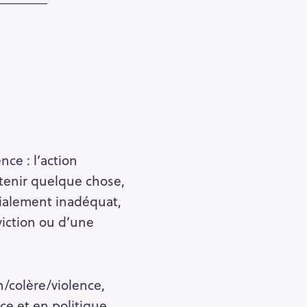
nce : l’action
btenir quelque chose,
ialement inadéquat,
viction ou d’une
n/colère/violence,
nce et en politique