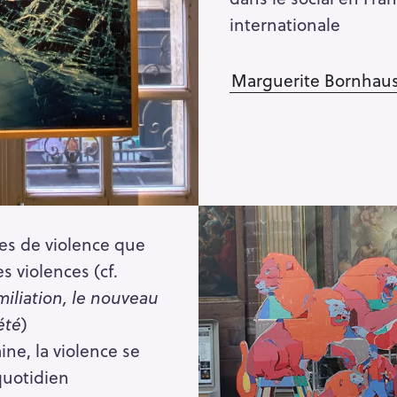
internationale
Marguerite Bornhau
rces de violence que
es violences (cf.
miliation, le nouveau
été
)
ine, la violence se
quotidien