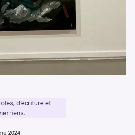
les, d’écriture et
merriens.
ême 2024