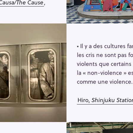
 Causa/The Cause
,
• Il y a des cultures f
les cris ne sont pas 
violents que certains
la « non-violence » e
comme une violence
Hiro,
Shinjuku Statio