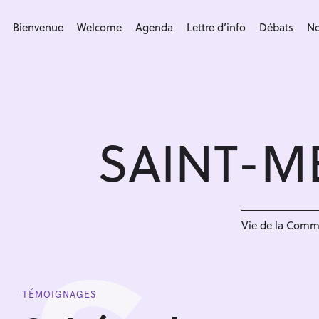
S
k
Bienvenue
Welcome
Agenda
Lettre d’info
Débats
No
i
p
t
o
c
SAINT-M
o
n
t
e
n
Vie de la Com
t
TÉMOIGNAGES