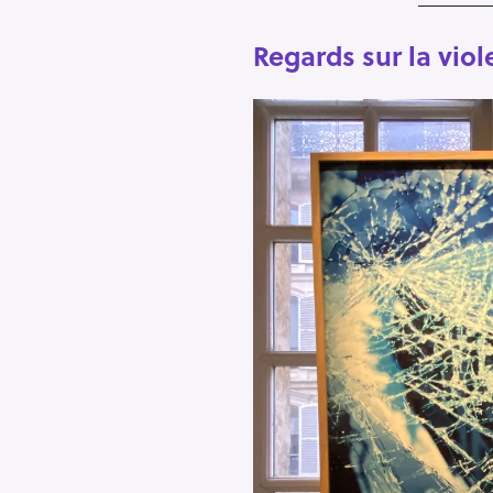
Regards sur la viol
R
e
c