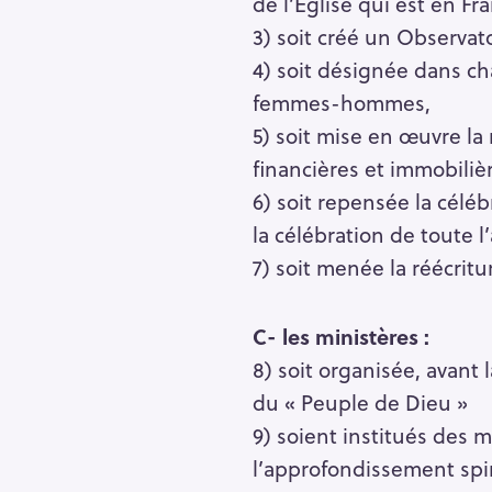
de l’Église qui est en Fr
h
e
3) soit créé un Observat
r
4) soit désignée dans ch
Escape
c
femmes-hommes,
h
5) soit mise en œuvre la
e
financières et immobilièr
r
6) soit repensée la céléb
la célébration de toute 
7) soit menée la réécritu
C-
les ministères :
8) soit organisée, avant
du « Peuple de Dieu »
9) soient institués des m
l’approfondissement spi