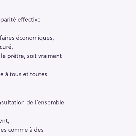
Pour effacer la recherche appuyez sur
parité effective
ffaires économiques,
curé,
le prêtre, soit vraiment
e à tous et toutes,
onsultation de l’ensemble
ent,
mmes comme à des