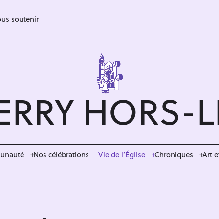
us soutenir
ERRY HORS-
munauté
Nos célébrations
Vie de l’Église
Chroniques
Art e