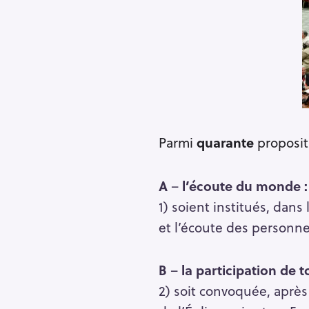
Parmi
quarante
proposit
A
–
l’écoute du monde :
1) soient institués, dans
et l’écoute des personnes
R
B
–
la participation de to
e
2) soit convoquée, après
c