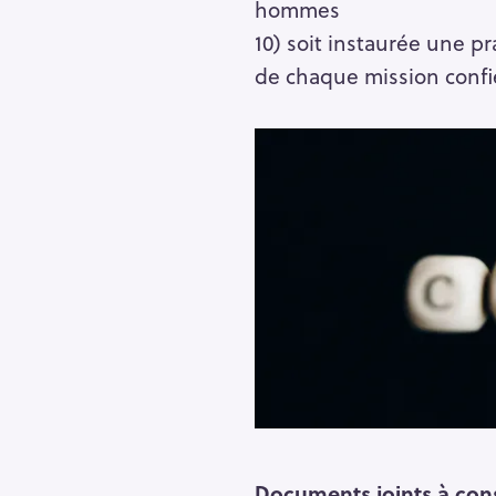
hommes
10) soit instaurée une p
de chaque mission confié
Documents joints
à con