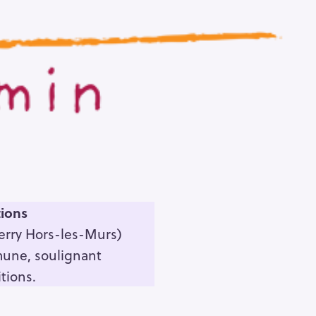
tions
erry Hors-les-Murs)
mune, soulignant
tions.