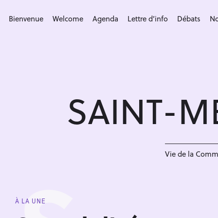
S
k
Bienvenue
Welcome
Agenda
Lettre d’info
Débats
No
i
p
t
o
c
SAINT-M
o
n
t
e
n
Vie de la Com
t
À LA UNE