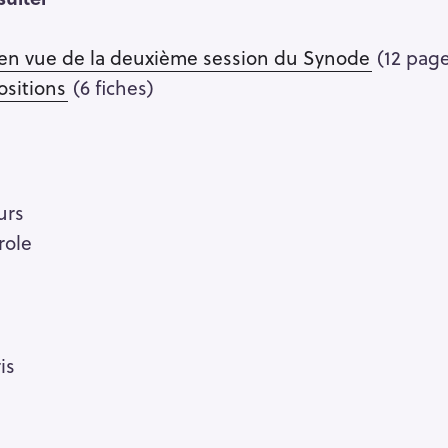
n vue de la deuxième session du Synode
(12 page
ositions
(6 fiches)
urs
role
is