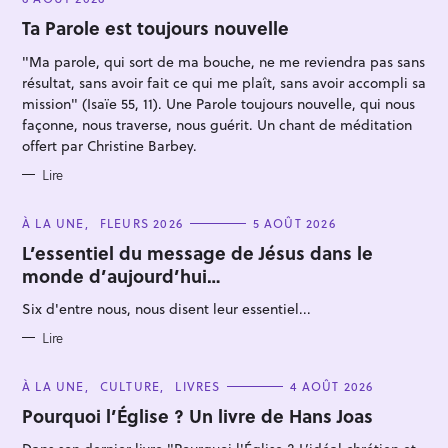
G
O
Ta Parole est toujours nouvelle
R
I
"Ma parole, qui sort de ma bouche, ne me reviendra pas sans
E
S
résultat, sans avoir fait ce qui me plaît, sans avoir accompli sa
mission" (Isaïe 55, 11). Une Parole toujours nouvelle, qui nous
façonne, nous traverse, nous guérit. Un chant de méditation
offert par Christine Barbey.
Lire
C
À LA UNE
FLEURS 2026
5 AOÛT 2026
A
T
L’essentiel du message de Jésus dans le
E
monde d’aujourd’hui…
G
O
R
Six d'entre nous, nous disent leur essentiel...
I
E
S
Lire
C
À LA UNE
CULTURE
LIVRES
4 AOÛT 2026
A
T
Pourquoi l’Église ? Un livre de Hans Joas
E
G