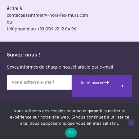
écrire à
contact@saintmerry-hors-les-murs.com
ou
téléphoner au +33 (0)9 72 12 04 96
Suivez-nous !
Soyez informés de chaque nouvel article par e-mail
v
Je m'inscris
o
t
r
e
Nous utilisons des cookies pour vous garantir la meilleure
a
© 2026 Saint-Merry Hors-les-Murs.
expérience sur notre site web. Si vous continuez à utiliser ce
d
Theme: Felt by
Pixelgrade
.
site, nous supposerons que vous en êtes satisfait.
r
e
OK