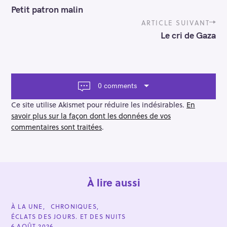
o
Petit patron malin
s
t
ARTICLE SUIVANT
n
Le cri de Gaza
a
v
i
g
a
0 comments
t
i
Ce site utilise Akismet pour réduire les indésirables.
En
o
savoir plus sur la façon dont les données de vos
n
commentaires sont traitées
.
À lire aussi
C
À LA UNE
CHRONIQUES
A
ÉCLATS DES JOURS. ET DES NUITS
T
E
6 AOÛT 2026