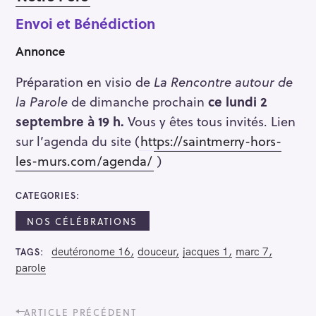
Envoi et Bénédiction
Annonce
Préparation en visio de
La Rencontre autour de
la Parole
de dimanche prochain
ce lundi 2
septembre à 19 h.
Vous y êtes tous invités. Lien
sur l’agenda du site (
https://saintmerry-hors-
les-murs.com/agenda/
)
CATEGORIES
NOS CÉLÉBRATIONS
deutéronome 16
douceur
jacques 1
marc 7
TAGS
parole
P
ARTICLE PRÉCÉDENT