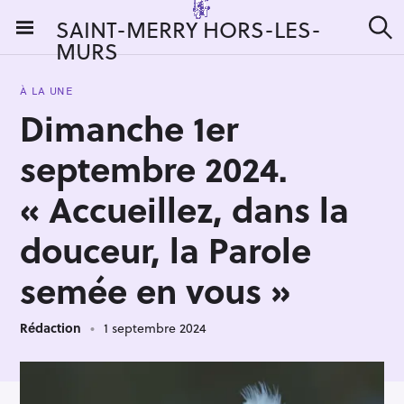
S
SAINT-MERRY HORS-LES-
k
MURS
R
i
e
c
p
h
À LA UNE
t
e
Dimanche 1er
r
o
c
c
h
septembre 2024.
e
o
r
n
« Accueillez, dans la
:
t
douceur, la Parole
e
n
semée en vous »
t
Rédaction
1 septembre 2024