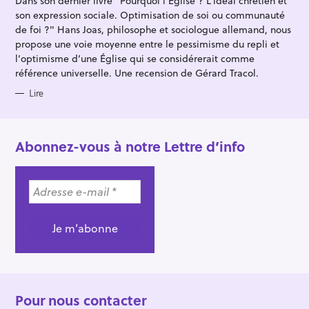
Dans son dernier livre "Pourquoi l'Église ? L’idéal chrétien et
O
R
son expression sociale. Optimisation de soi ou communauté
I
E
de foi ?" Hans Joas, philosophe et sociologue allemand, nous
S
propose une voie moyenne entre le pessimisme du repli et
l’optimisme d’une Église qui se considérerait comme
référence universelle. Une recension de Gérard Tracol.
Lire
Abonnez-vous à notre Lettre d’info
Pour nous contacter