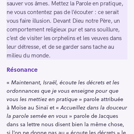
sauver vos âmes. Mettez la Parole en pratique,
ne vous contentez pas de l’écouter : ce serait
vous faire illusion. Devant Dieu notre Père, un
comportement religieux pur et sans souillure,
c’est de visiter les orphelins et les veuves dans
leur détresse, et de se garder sans tache au
milieu du monde.
Résonance
«
Maintenant, Israël, écoute les décrets et les
ordonnances que je vous enseigne pour que
vous les mettiez en pratique
» parole attribuée
à Moïse au Sinaï et «
Accueillez dans la douceur
R
la parole semée en vous
» parole de Jacques
e
dans sa lettre nous disent bien la même chose,
c
si l’on ne donne pas au « écoute les décrets » le