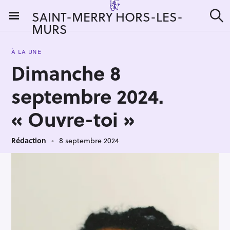
S
SAINT-MERRY HORS-LES-
k
MURS
R
i
e
c
p
h
À LA UNE
t
e
Dimanche 8
r
o
c
c
h
septembre 2024.
e
o
r
n
« Ouvre-toi »
:
t
e
Rédaction
8 septembre 2024
n
t