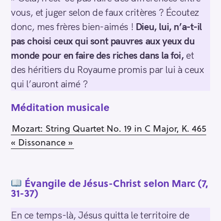
vous, et juger selon de faux critères ? Écoutez
donc, mes frères bien-aimés !
Dieu, lui, n’a-t-il
pas choisi ceux qui sont pauvres aux yeux du
monde pour en faire des riches dans la foi,
et
des héritiers du Royaume promis par lui à ceux
qui l’auront aimé ?
Méditation musicale
Mozart: String Quartet No. 19 in C Major, K. 465
« Dissonance »
É
vangile de Jésus-Christ selon Marc (7,
R
31-37)
e
c
En ce temps-là, Jésus quitta le territoire de