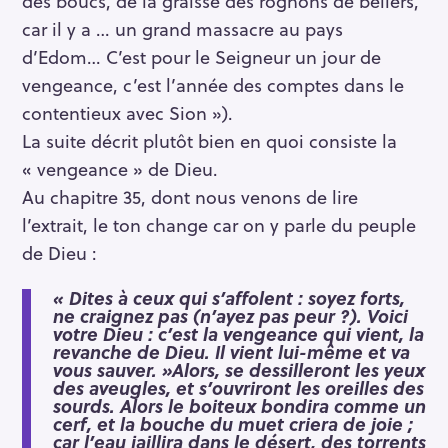
des boucs, de la graisse des rognons de béliers,
car il y a … un grand massacre au pays
d’Edom… C’est pour le Seigneur un jour de
vengeance, c’est l’année des comptes dans le
contentieux avec Sion »).
La suite décrit plutôt bien en quoi consiste la
« vengeance » de Dieu.
Au chapitre 35, dont nous venons de lire
l’extrait, le ton change car on y parle du peuple
de Dieu :
« Dites à ceux qui s’affolent : soyez forts,
ne craignez pas (n’ayez pas peur ?). Voici
votre Dieu : c’est la vengeance qui vient, la
revanche de Dieu. Il vient lui-même et va
vous sauver. »Alors, se dessilleront les yeux
des aveugles, et s’ouvriront les oreilles des
sourds. Alors le boiteux bondira comme un
cerf, et la bouche du muet criera de joie ;
car l’eau jaillira dans le désert, des torrents