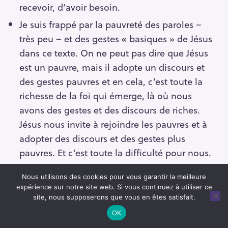
recevoir, d’avoir besoin.
Je suis frappé par la pauvreté des paroles –
très peu – et des gestes « basiques » de Jésus
dans ce texte. On ne peut pas dire que Jésus
est un pauvre, mais il adopte un discours et
des gestes pauvres et en cela, c’est toute la
richesse de la foi qui émerge, là où nous
avons des gestes et des discours de riches.
Jésus nous invite à rejoindre les pauvres et à
adopter des discours et des gestes plus
pauvres. Et c’est toute la difficulté pour nous.
On parlait de foi et de pauvreté, moi je suis
Nous utilisons des cookies pour vous garantir la meilleure
frappé par le sourd-muet qui n’entend rien et
expérience sur notre site web. Si vous continuez à utiliser ce
pourtant qui va vers Jésus ou que quelqu’un
site, nous supposerons que vous en êtes satisfait.
emmène vers Jésus. Il y a vraiment une
OK
démarche. Alors, je suis sourd, je suis pauvre,