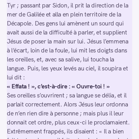
h
Tyr ; passant par Sidon, il prit la direction de la
e
mer de Galilée et alla en plein territoire de la
r
Décapole. Des gens lui amènent un sourd qui
c
avait aussi de la difficulté à parler, et supplient
h
e
Jésus de poser la main sur lui. Jésus l’emmena
r
à l’écart, loin de la foule, lui mit les doigts dans
les oreilles, et, avec sa salive, lui toucha la
langue. Puis, les yeux levés au ciel, il soupira et
lui dit :
« Effata ! », c’est-à-dire : « Ouvre-toi ! »
Ses oreilles s’ouvrirent ; sa langue se délia, et il
parlait correctement. Alors Jésus leur ordonna
de n’en rien dire à personne ; mais plus il leur
donnait cet ordre, plus ceux-ci le proclamaient.
Extrêmement frappés, ils disaient : « Il a bien