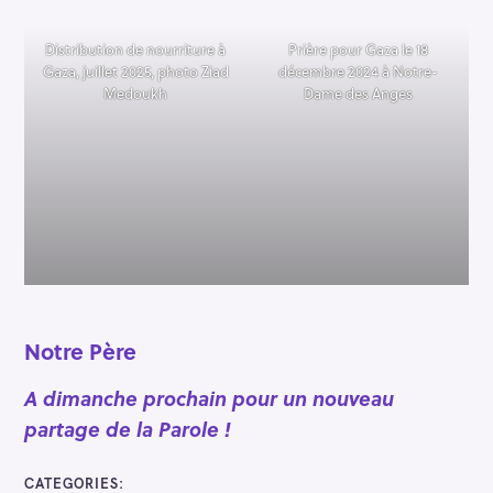
Distribution de nourriture à
Prière pour Gaza le 18
Gaza, juillet 2025, photo Ziad
décembre 2024 à Notre-
Medoukh
Dame des Anges
R
e
c
Notre Père
h
e
A dimanche prochain pour un nouveau
r
partage de la Parole !
c
h
CATEGORIES