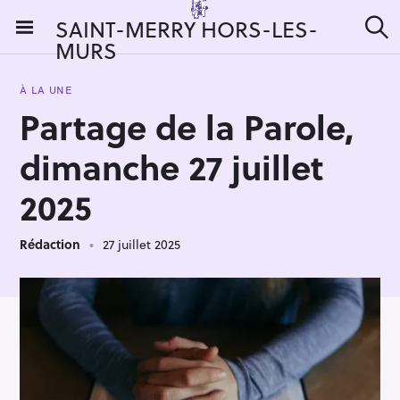
S
SAINT-MERRY HORS-LES-
k
MURS
R
i
e
c
p
h
À LA UNE
t
e
Partage de la Parole,
r
o
c
c
h
dimanche 27 juillet
e
o
r
n
2025
:
t
e
Rédaction
27 juillet 2025
n
t