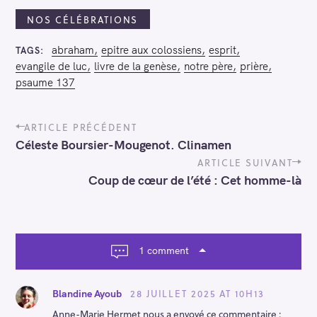
e
NOS CÉLÉBRATIONS
r
abraham
epitre aux colossiens
esprit
TAGS
evangile de luc
livre de la genèse
notre père
prière
psaume 137
P
ARTICLE PRÉCÉDENT
o
Céleste Boursier-Mougenot. Clinamen
s
t
ARTICLE SUIVANT
n
Coup de cœur de l’été : Cet homme-là
a
v
i
g
a
1 comment
t
i
o
28 JUILLET 2025 AT 10H13
Blandine Ayoub
n
Anne-Marie Hermet nous a envoyé ce commentaire :