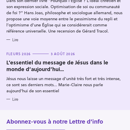
Dans son dernier livre "Pourquoi l'Église ? L’idéal chrétien et
O
R
son expression sociale. Optimisation de soi ou communauté
I
E
de foi ?" Hans Joas, philosophe et sociologue allemand, nous
S
propose une voie moyenne entre le pessimisme du repli et
l’optimisme d’une Église qui se considérerait comme
référence universelle. Une recension de Gérard Tracol.
Lire
C
FLEURS 2026
3 AOÛT 2026
A
T
L’essentiel du message de Jésus dans le
E
monde d’aujourd’hui…
G
O
R
Jésus nous laisse un message d’unité très fort et très intense,
I
E
ce sont ses derniers mots... Marie-Claire nous parle
S
aujourd'hui de son essentiel
Lire
Abonnez-vous à notre Lettre d’info