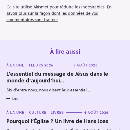
Ce site utilise Akismet pour réduire les indésirables.
En
savoir plus sur la façon dont les données de vos
commentaires sont traitées
.
À lire aussi
C
À LA UNE
FLEURS 2026
5 AOÛT 2026
A
T
L’essentiel du message de Jésus dans le
E
monde d’aujourd’hui…
G
O
R
Six d'entre nous, nous disent leur essentiel...
I
E
S
Lire
C
À LA UNE
CULTURE
LIVRES
4 AOÛT 2026
A
T
Pourquoi l’Église ? Un livre de Hans Joas
E
G