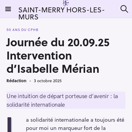
S
SAINT-MERRY HORS-LES-
k
MURS
R
i
e
c
p
h
50 ANS DU CPHB
t
e
Journée du 20.09.25
r
o
c
c
h
Intervention
e
o
r
n
d’Isabelle Mérian
:
t
e
Rédaction
3 octobre 2025
n
t
Une intuition de départ porteuse d’avenir : la
solidarité internationale
L
a solidarité internationale a toujours été
pour moi un marqueur fort de la