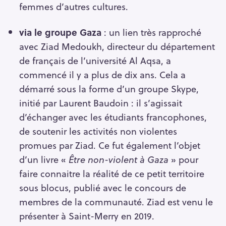
R
femmes d’autres cultures.
e
c
via le groupe Gaza
: un lien très rapproché
h
avec Ziad Medoukh, directeur du département
e
de français de l’université Al Aqsa, a
r
commencé il y a plus de dix ans. Cela a
c
démarré sous la forme d’un groupe Skype,
h
initié par Laurent Baudoin : il s’agissait
e
r
d’échanger avec les étudiants francophones,
de soutenir les activités non violentes
promues par Ziad. Ce fut également l’objet
d’un livre «
Être non-violent à Gaza
» pour
faire connaitre la réalité de ce petit territoire
sous blocus, publié avec le concours de
membres de la communauté. Ziad est venu le
présenter à Saint-Merry en 2019.