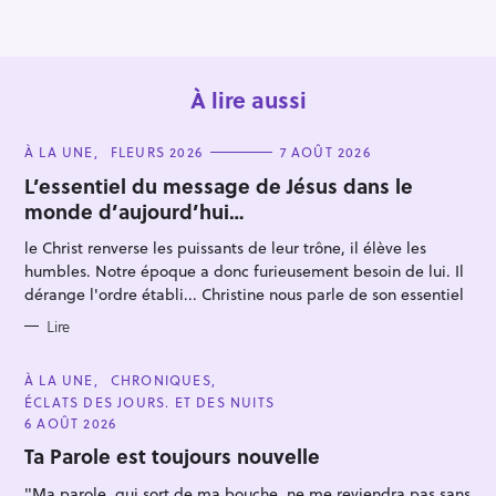
À lire aussi
C
À LA UNE
FLEURS 2026
7 AOÛT 2026
A
T
L’essentiel du message de Jésus dans le
E
monde d’aujourd’hui…
G
O
R
le Christ renverse les puissants de leur trône, il élève les
I
E
humbles. Notre époque a donc furieusement besoin de lui. Il
S
dérange l'ordre établi... Christine nous parle de son essentiel
Lire
C
À LA UNE
CHRONIQUES
A
ÉCLATS DES JOURS. ET DES NUITS
T
E
6 AOÛT 2026
G
O
Ta Parole est toujours nouvelle
R
I
"Ma parole, qui sort de ma bouche, ne me reviendra pas sans
E