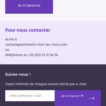
Pour nous contacter
écrire à
contact@saintmerry-hors-les-murs.com
ou
téléphoner au +33 (0)9 72 12 04 96
Suivez-nous !
Soyez informés de chaque nouvel article par e-mail
v
Je m'inscris
o
t