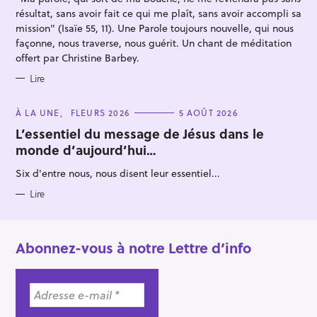
S
résultat, sans avoir fait ce qui me plaît, sans avoir accompli sa
mission" (Isaïe 55, 11). Une Parole toujours nouvelle, qui nous
façonne, nous traverse, nous guérit. Un chant de méditation
offert par Christine Barbey.
Lire
C
À LA UNE
FLEURS 2026
5 AOÛT 2026
A
T
L’essentiel du message de Jésus dans le
E
monde d’aujourd’hui…
G
O
R
Six d'entre nous, nous disent leur essentiel...
I
E
S
Lire
Abonnez-vous à notre Lettre d’info