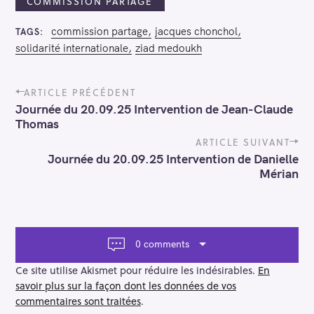
COMMISSION PARTAGE
commission partage
jacques chonchol
TAGS
solidarité internationale
ziad medoukh
P
ARTICLE PRÉCÉDENT
o
Journée du 20.09.25 Intervention de Jean-Claude
s
Thomas
t
n
ARTICLE SUIVANT
a
Journée du 20.09.25 Intervention de Danielle
v
Mérian
i
g
a
t
i
0 comments
o
n
Ce site utilise Akismet pour réduire les indésirables.
En
savoir plus sur la façon dont les données de vos
commentaires sont traitées
.