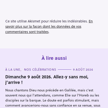
Ce site utilise Akismet pour réduire les indésirables.
En
savoir plus sur la façon dont les données de vos
commentaires sont traitées
.
À lire aussi
C
À LA UNE
NOS CÉLÉBRATIONS
9 AOÛT 2026
A
T
Dimanche 9 août 2026. Allez-y sans moi,
E
j’arrive !
G
O
R
Nous chantons Dieu nous précède en Galilée, mais c'est
I
E
souvent nous qui l'attendons, comme Elie sur l'Horeb ou les
S
disciples sur la barque. Le doute est parfois stimulant, mais
comment avancerions-nous sans confiance en sa venue, sous