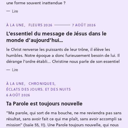
une forme souvent inattendue ?
Lire
C
À LA UNE
FLEURS 2026
7 AOÛT 2026
A
T
L’essentiel du message de Jésus dans le
E
monde d’aujourd’hui…
G
O
R
le Christ renverse les puissants de leur trône, il élève les
I
E
humbles. Notre époque a donc furieusement besoin de lui. Il
S
dérange l'ordre établi... Christine nous parle de son essentiel
Lire
C
À LA UNE
CHRONIQUES
A
ÉCLATS DES JOURS. ET DES NUITS
T
E
6 AOÛT 2026
G
O
Ta Parole est toujours nouvelle
R
I
"Ma parole, qui sort de ma bouche, ne me reviendra pas sans
E
S
résultat, sans avoir fait ce qui me plaît, sans avoir accompli sa
mission" (Isaïe 55, 11). Une Parole toujours nouvelle, qui nous