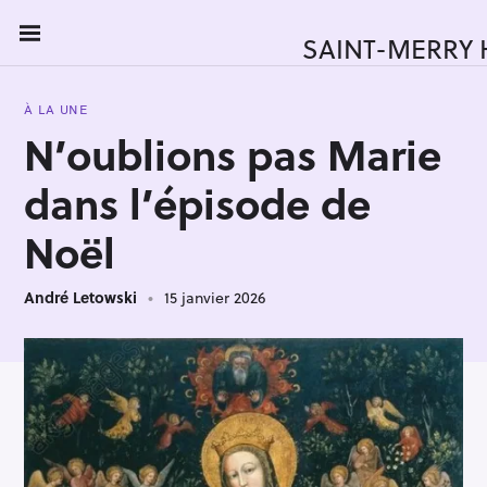
S
k
SAINT-MERRY
i
p
À LA UNE
t
N’oublions pas Marie
o
c
dans l’épisode de
o
n
Noël
t
e
André Letowski
15 janvier 2026
n
t