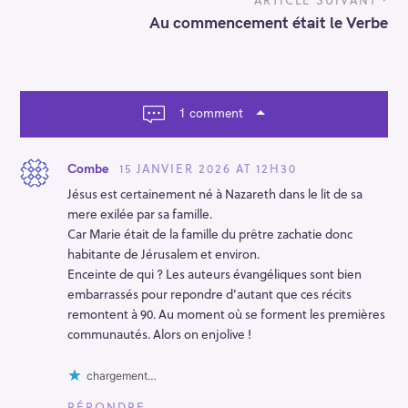
t
n
Au commencement était le Verbe
a
v
i
g
a
1 comment
t
i
o
15 JANVIER 2026 AT 12H30
Combe
n
Jésus est certainement né à Nazareth dans le lit de sa
mere exilée par sa famille.
Car Marie était de la famille du prêtre zachatie donc
habitante de Jérusalem et environ.
Enceinte de qui ? Les auteurs évangéliques sont bien
embarrassés pour repondre d’autant que ces récits
remontent à 90. Au moment où se forment les premières
communautés. Alors on enjolive !
chargement…
RÉPONDRE