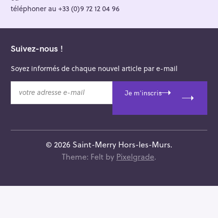
téléphoner au +33 (0)9 72 12 04 96
Suivez-nous !
Soyez informés de chaque nouvel article par e-mail
v
Je m'inscris
o
t
r
e
a
© 2026 Saint-Merry Hors-les-Murs.
d
Theme: Felt by
Pixelgrade
.
r
e
s
s
e
e