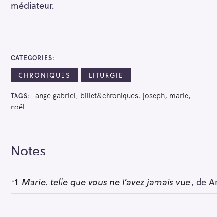
médiateur.
CATEGORIES
CHRONIQUES
LITURGIE
ange gabriel
billet&chroniques
joseph
marie
TAGS
noël
Notes
Notes
↑
1
Marie, telle que vous ne l’avez jamais vue
, de A