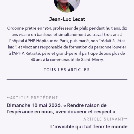
Jean-Luc Lecat
Ordonné prêtre en 1964, professeur de philo pendant huit ans, dix
ans vicaire en banlieue et simultanément au travail trois ans à
l’hôpital APHP Hôpitaux de Paris, puis marié, non "réduit à l’état
laïc ", et vingt ans responsable de formation du personnel ouvrier
à l'APHP. Retraité, père et grand-père, il participe depuis plus de
40 ans à la communauté de Saint-Merry.
TOUS LES ARTICLES
P
ARTICLE PRÉCÉDENT
o
Dimanche 10 mai 2026. « Rendre raison de
s
l’espérance en nous, avec douceur et respect »
t
n
ARTICLE SUIVANT
a
L’invisible qui fait tenir le monde
v