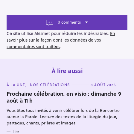
i
g
a
t
0 comments
i
o
Ce site utilise Akismet pour réduire les indésirables.
En
n
savoir plus sur la façon dont les données de vos
commentaires sont traitées
.
À lire aussi
C
À LA UNE
NOS CÉLÉBRATIONS
8 AOÛT 2026
A
T
Prochaine célébration, en visio : dimanche 9
E
août à 11 h
G
O
R
Vous êtes tous invités à venir célébrer lors de la Rencontre
I
E
autour la Parole. Lecture des textes de la liturgie du jour,
S
partages, chants, prières et images.
Lire