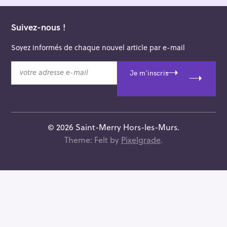
Suivez-nous !
Soyez informés de chaque nouvel article par e-mail
v
Je m'inscris
o
t
r
e
a
© 2026 Saint-Merry Hors-les-Murs.
d
Theme: Felt by
Pixelgrade
.
r
e
s
s
e
e
-
m