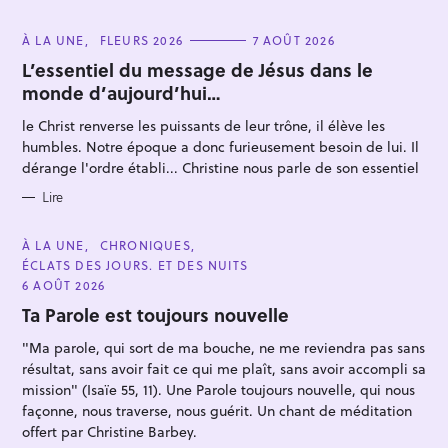
C
À LA UNE
FLEURS 2026
7 AOÛT 2026
A
T
L’essentiel du message de Jésus dans le
E
monde d’aujourd’hui…
G
O
R
le Christ renverse les puissants de leur trône, il élève les
I
E
humbles. Notre époque a donc furieusement besoin de lui. Il
S
dérange l'ordre établi... Christine nous parle de son essentiel
Lire
C
À LA UNE
CHRONIQUES
A
ÉCLATS DES JOURS. ET DES NUITS
T
E
6 AOÛT 2026
G
O
Ta Parole est toujours nouvelle
R
I
"Ma parole, qui sort de ma bouche, ne me reviendra pas sans
E
S
résultat, sans avoir fait ce qui me plaît, sans avoir accompli sa
mission" (Isaïe 55, 11). Une Parole toujours nouvelle, qui nous
façonne, nous traverse, nous guérit. Un chant de méditation
offert par Christine Barbey.