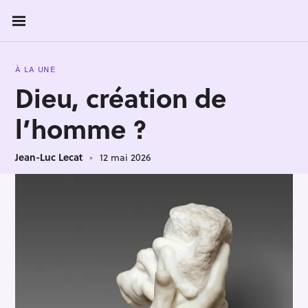
S
k
i
p
À LA UNE
t
Dieu, création de
o
c
l’homme ?
o
n
Jean-Luc Lecat
12 mai 2026
t
e
n
t