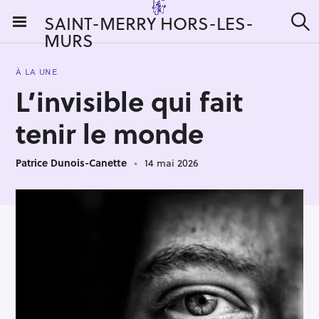
S
SAINT-MERRY HORS-LES-
k
MURS
R
i
e
c
p
h
À LA UNE
t
e
L’invisible qui fait
r
o
c
c
h
tenir le monde
e
o
r
n
:
Patrice Dunois-Canette
14 mai 2026
t
e
n
t