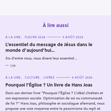
À lire aussi
C
À LA UNE
FLEURS 2026
5 AOÛT 2026
A
T
L’essentiel du message de Jésus dans le
E
monde d’aujourd’hui…
G
O
R
Six d'entre nous, nous disent leur essentiel...
I
E
S
Lire
C
À LA UNE
CULTURE
LIVRES
4 AOÛT 2026
A
T
Pourquoi l’Église ? Un livre de Hans Joas
E
G
Dans son dernier livre "Pourquoi l'Église ? L’idéal chrétien et
O
R
son expression sociale. Optimisation de soi ou communauté
I
E
de foi ?" Hans Joas, philosophe et sociologue allemand, nous
S
propose une voie moyenne entre le pessimisme du repli et