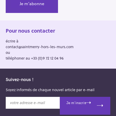
Pour nous contacter
écrire à
contact@saintmerry-hors-les-murs.com
ou
téléphoner au +33 (0)9 72 12 04 96
Suivez-nous !
Soyez informés de chaque nouvel article par e-mail
v
Je m'inscris
o
t