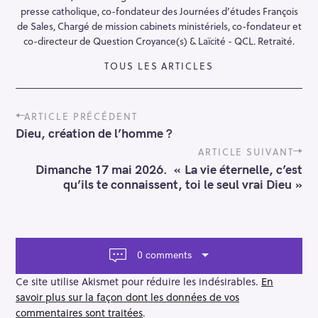
presse catholique, co-fondateur des Journées d’études François
de Sales, Chargé de mission cabinets ministériels, co-fondateur et
co-directeur de Question Croyance(s) & Laïcité - QCL. Retraité.
TOUS LES ARTICLES
P
ARTICLE PRÉCÉDENT
o
Dieu, création de l’homme ?
s
t
ARTICLE SUIVANT
n
Dimanche 17 mai 2026. « La vie éternelle, c’est
a
qu’ils te connaissent, toi le seul vrai Dieu »
v
i
g
a
t
0 comments
i
o
Ce site utilise Akismet pour réduire les indésirables.
En
n
savoir plus sur la façon dont les données de vos
commentaires sont traitées
.