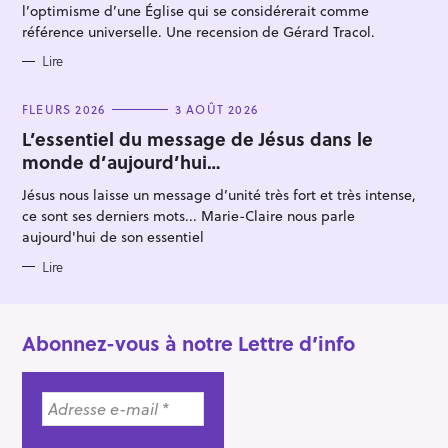
l’optimisme d’une Église qui se considérerait comme
référence universelle. Une recension de Gérard Tracol.
Lire
C
FLEURS 2026
3 AOÛT 2026
A
T
L’essentiel du message de Jésus dans le
E
monde d’aujourd’hui…
G
O
R
Jésus nous laisse un message d’unité très fort et très intense,
I
E
ce sont ses derniers mots... Marie-Claire nous parle
S
aujourd'hui de son essentiel
Lire
Abonnez-vous à notre Lettre d’info