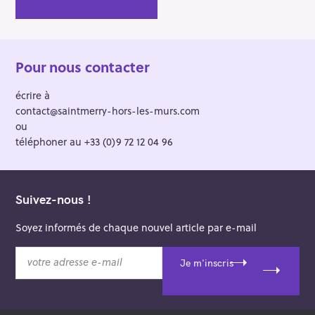
Pour nous contacter
écrire à
contact@saintmerry-hors-les-murs.com
ou
téléphoner au +33 (0)9 72 12 04 96
Suivez-nous !
Soyez informés de chaque nouvel article par e-mail
v
Je m'inscris
o
t
r