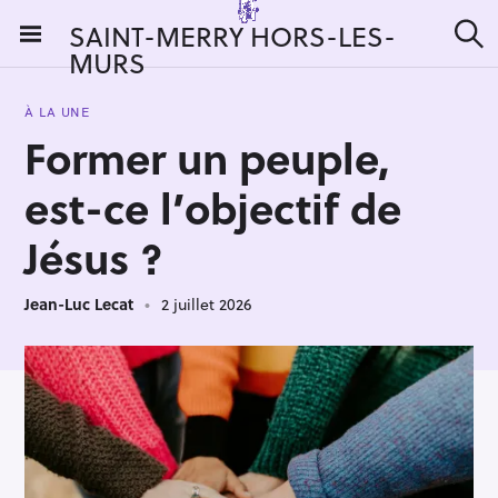
S
SAINT-MERRY HORS-LES-
k
MURS
R
i
e
c
p
h
À LA UNE
t
e
Former un peuple,
r
o
c
c
h
est-ce l’objectif de
e
o
r
n
Jésus ?
:
t
e
Jean-Luc Lecat
2 juillet 2026
n
t