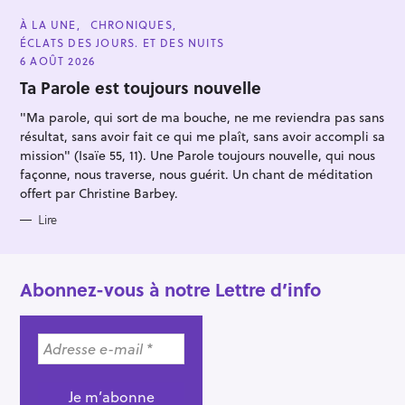
C
À LA UNE
CHRONIQUES
A
ÉCLATS DES JOURS. ET DES NUITS
T
E
6 AOÛT 2026
G
O
Ta Parole est toujours nouvelle
R
I
"Ma parole, qui sort de ma bouche, ne me reviendra pas sans
E
S
résultat, sans avoir fait ce qui me plaît, sans avoir accompli sa
mission" (Isaïe 55, 11). Une Parole toujours nouvelle, qui nous
façonne, nous traverse, nous guérit. Un chant de méditation
offert par Christine Barbey.
Lire
Abonnez-vous à notre Lettre d’info