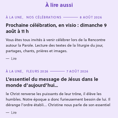
À lire aussi
C
À LA UNE
NOS CÉLÉBRATIONS
8 AOÛT 2026
A
T
Prochaine célébration, en visio : dimanche 9
E
août à 11 h
G
O
R
Vous êtes tous invités à venir célébrer lors de la Rencontre
I
E
autour la Parole. Lecture des textes de la liturgie du jour,
S
partages, chants, prières et images.
Lire
C
À LA UNE
FLEURS 2026
7 AOÛT 2026
A
T
L’essentiel du message de Jésus dans le
E
monde d’aujourd’hui…
G
O
R
le Christ renverse les puissants de leur trône, il élève les
I
E
humbles. Notre époque a donc furieusement besoin de lui. Il
S
dérange l'ordre établi... Christine nous parle de son essentiel
Lire