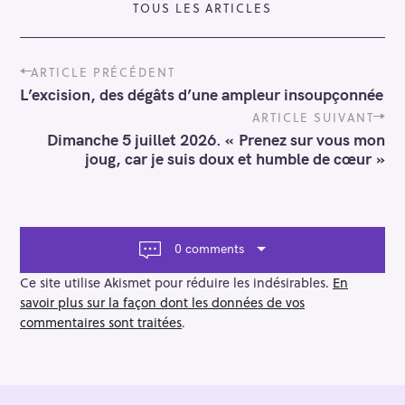
TOUS LES ARTICLES
P
ARTICLE PRÉCÉDENT
o
L’excision, des dégâts d’une ampleur insoupçonnée
s
t
ARTICLE SUIVANT
n
Dimanche 5 juillet 2026. « Prenez sur vous mon
a
joug, car je suis doux et humble de cœur »
v
i
g
a
t
0 comments
i
o
Ce site utilise Akismet pour réduire les indésirables.
En
n
savoir plus sur la façon dont les données de vos
commentaires sont traitées
.