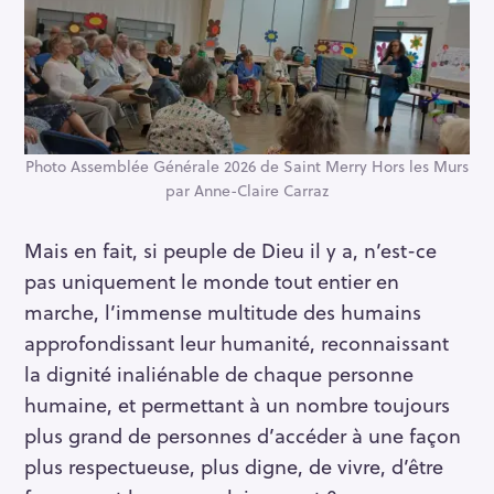
Photo Assemblée Générale 2026 de Saint Merry Hors les Murs
par Anne-Claire Carraz
R
Mais en fait, si peuple de Dieu il y a, n’est-ce
e
pas uniquement le monde tout entier en
c
marche, l’immense multitude des humains
h
approfondissant leur humanité, reconnaissant
e
r
la dignité inaliénable de chaque personne
c
humaine, et permettant à un nombre toujours
h
plus grand de personnes d’accéder à une façon
e
plus respectueuse, plus digne, de vivre, d’être
r