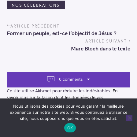
NOS CÉLÉBRATIONS
P
ARTICLE PRÉCÉDENT
o
Former un peuple, est-ce l’objectif de Jésus ?
s
t
ARTICLE SUIVANT
n
Marc Bloch dans le texte
a
v
i
g
a
0 comments
t
i
Ce site utilise Akismet pour réduire les indésirables.
En
o
savoir plus sur la façon dont les données de vos
n
commentaires sont traitées
.
Nous utilisons des cookies pour vous garantir la meilleure
expérience sur notre site web. Si vous continuez à utiliser ce
site, nous supposerons que vous en êtes satisfait.
OK