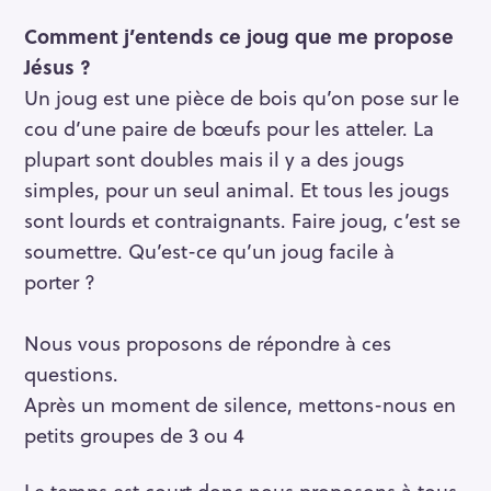
Comment j’entends ce joug que me propose
Jésus ?
Un joug est une pièce de bois qu’on pose sur le
cou d’une paire de bœufs pour les atteler. La
plupart sont doubles mais il y a des jougs
simples, pour un seul animal. Et tous les jougs
sont lourds et contraignants. Faire joug, c’est se
soumettre. Qu’est-ce qu’un joug facile à
porter ?
Nous vous proposons de répondre à ces
questions.
Après un moment de silence, mettons-nous en
R
petits groupes de 3 ou 4
e
c
Le temps est court donc nous proposons à tous