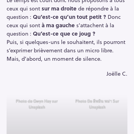
h
ceux qui sont
sur ma droite
de répondre à la
e
r
question :
Qu’est-ce qu’un tout petit ?
Donc
c
ceux qui sont
à ma gauche
s’attachent à la
h
question :
Qu’est-ce que ce joug ?
e
Puis, si quelques-uns le souhaitent, ils pourront
r
s’exprimer brièvement dans un micro libre.
Mais, d’abord, un moment de silence.
Joëlle C.
Photo de Gwyn Hay sur
Photo De อีหมิน หม่า Sur
Unsplash
Unsplash