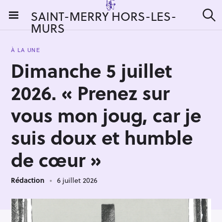
S
SAINT-MERRY HORS-LES-
k
MURS
R
i
e
c
p
h
À LA UNE
t
e
Dimanche 5 juillet
r
o
c
c
h
2026. « Prenez sur
e
o
r
n
vous mon joug, car je
:
t
suis doux et humble
e
n
de cœur »
t
Rédaction
6 juillet 2026