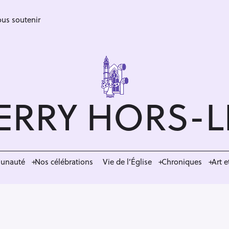
us soutenir
ERRY HORS-
munauté
Nos célébrations
Vie de l’Église
Chroniques
Art e