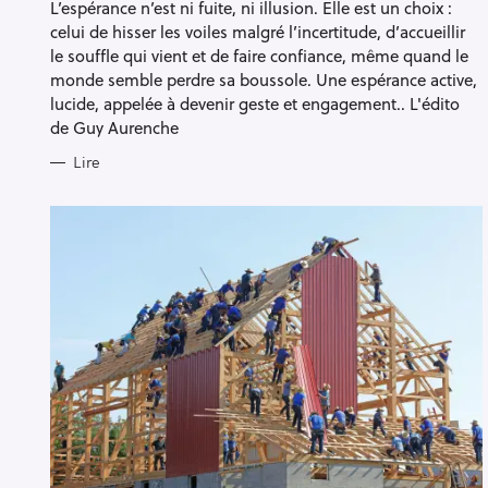
h
L’espérance n’est ni fuite, ni illusion. Elle est un choix :
O
R
celui de hisser les voiles malgré l’incertitude, d’accueillir
e
I
E
le souffle qui vient et de faire confiance, même quand le
r
S
Escape
monde semble perdre sa boussole. Une espérance active,
c
lucide, appelée à devenir geste et engagement.. L'édito
h
de Guy Aurenche
e
Lire
r