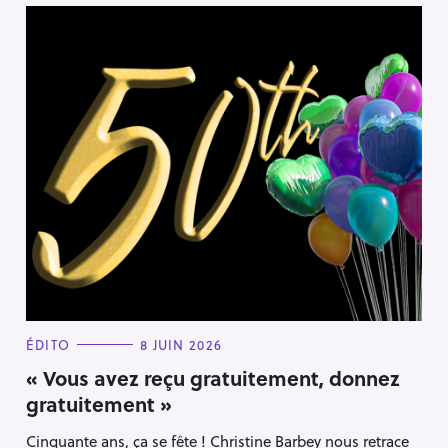
C
ÉDITO
8 JUIN 2026
A
T
« Vous avez reçu gratuitement, donnez
E
gratuitement »
G
O
R
Cinquante ans, ça se fête ! Christine Barbey nous retrace
I