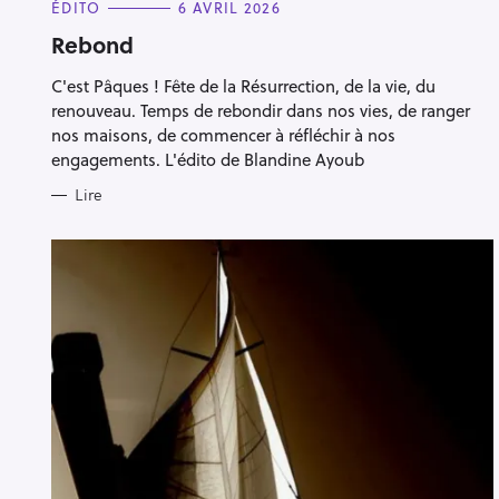
C
ÉDITO
6 AVRIL 2026
A
T
Rebond
E
G
C'est Pâques ! Fête de la Résurrection, de la vie, du
O
R
renouveau. Temps de rebondir dans nos vies, de ranger
I
E
nos maisons, de commencer à réfléchir à nos
S
engagements. L'édito de Blandine Ayoub
Lire