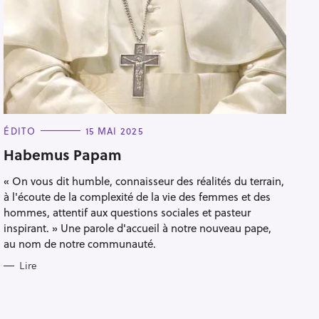
C
ÉDITO
15 MAI 2025
A
T
Habemus Papam
E
G
« On vous dit humble, connaisseur des réalités du terrain,
O
R
à l'écoute de la complexité de la vie des femmes et des
I
E
hommes, attentif aux questions sociales et pasteur
S
inspirant. » Une parole d'accueil à notre nouveau pape,
au nom de notre communauté.
Lire