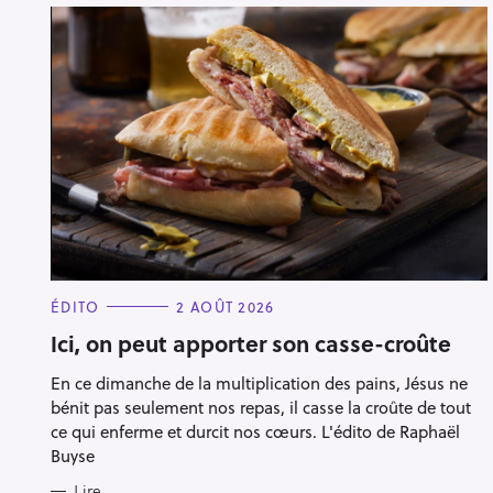
C
ÉDITO
2 AOÛT 2026
A
T
Ici, on peut apporter son casse-croûte
E
G
En ce dimanche de la multiplication des pains, Jésus ne
O
R
bénit pas seulement nos repas, il casse la croûte de tout
I
E
ce qui enferme et durcit nos cœurs. L'édito de Raphaël
S
Buyse
Lire