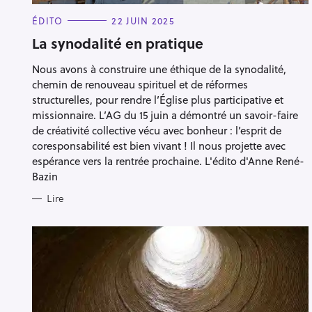
C
ÉDITO
22 JUIN 2025
A
T
La synodalité en pratique
E
G
Nous avons à construire une éthique de la synodalité,
O
R
chemin de renouveau spirituel et de réformes
I
E
structurelles, pour rendre l’Église plus participative et
S
missionnaire. L’AG du 15 juin a démontré un savoir-faire
de créativité collective vécu avec bonheur : l’esprit de
coresponsabilité est bien vivant ! Il nous projette avec
espérance vers la rentrée prochaine. L'édito d'Anne René-
Bazin
Lire