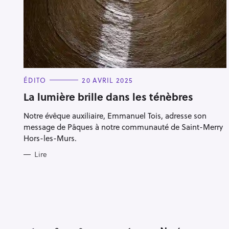
C
ÉDITO
20 AVRIL 2025
A
T
La lumière brille dans les ténèbres
E
G
Notre évêque auxiliaire, Emmanuel Tois, adresse son
O
R
message de Pâques à notre communauté de Saint-Merry
I
E
Hors-les-Murs.
S
Lire
P