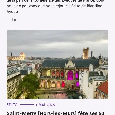
de la part de la Conférence des Évêques de France, dont
I
E
nous ne pouvons que nous réjouir. L'édito de Blandine
S
Ayoub
Lire
C
ÉDITO
1 MAI 2025
A
T
Saint-Merry [Hors-les-Murs] fête ses 50