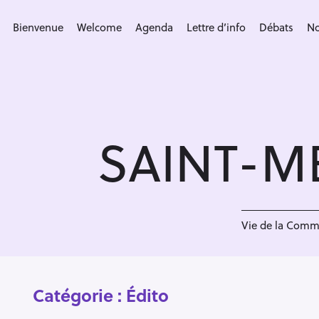
S
k
Bienvenue
Welcome
Agenda
Lettre d’info
Débats
No
i
p
t
o
c
SAINT-M
o
n
t
e
n
Vie de la Com
t
Catégorie :
Édito