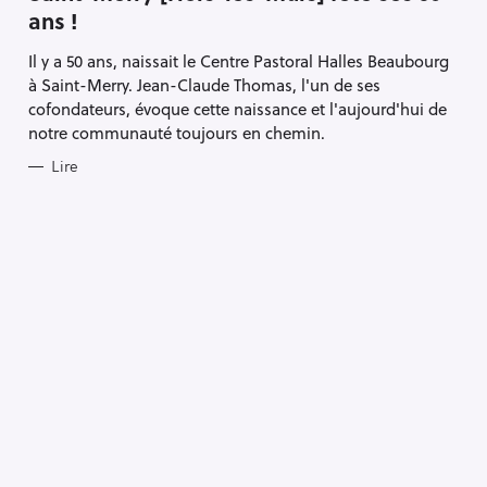
E
ans !
G
O
R
Il y a 50 ans, naissait le Centre Pastoral Halles Beaubourg
I
E
à Saint-Merry. Jean-Claude Thomas, l'un de ses
S
cofondateurs, évoque cette naissance et l'aujourd'hui de
notre communauté toujours en chemin.
Lire