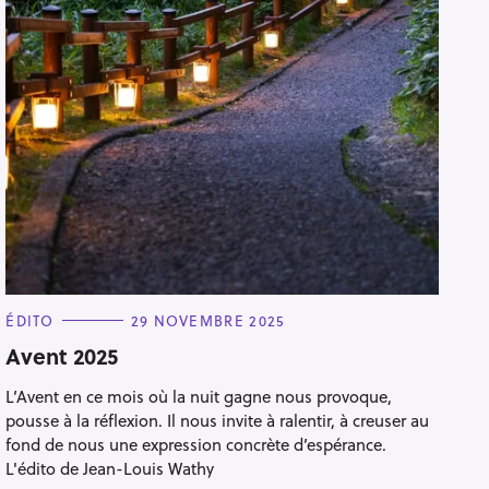
C
ÉDITO
29 NOVEMBRE 2025
A
T
Avent 2025
E
G
L’Avent en ce mois où la nuit gagne nous provoque,
O
R
pousse à la réflexion. Il nous invite à ralentir, à creuser au
I
E
fond de nous une expression concrète d’espérance.
S
L'édito de Jean-Louis Wathy