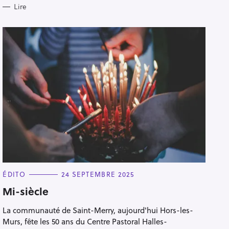
Lire
Pour effacer la recherche appuyez sur
C
ÉDITO
24 SEPTEMBRE 2025
A
T
Mi-siècle
E
G
La communauté de Saint-Merry, aujourd'hui Hors-les-
O
R
Murs, fête les 50 ans du Centre Pastoral Halles-
I