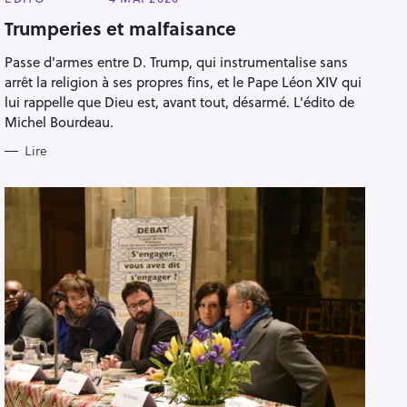
A
T
Trumperies et malfaisance
E
G
Passe d'armes entre D. Trump, qui instrumentalise sans
O
R
arrêt la religion à ses propres fins, et le Pape Léon XIV qui
I
E
lui rappelle que Dieu est, avant tout, désarmé. L'édito de
S
Michel Bourdeau.
Lire