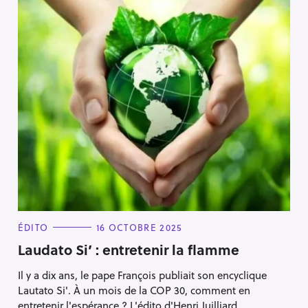
C
ÉDITO
16 OCTOBRE 2025
A
T
Laudato Si’ : entretenir la flamme
E
G
Il y a dix ans, le pape François publiait son encyclique
O
R
Lautato Si'. À un mois de la COP 30, comment en
I
E
entretenir l'espérance ? L'édito d'Henri Juilliard