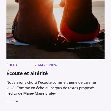
C
ÉDITO
2 MARS 2026
A
T
Écoute et altérité
E
G
Nous avons choisi l'écoute comme thème de carême
O
R
2026. Comme en écho au corpus de textes proposés,
I
E
l'édito de Marie-Claire Bruley.
S
Lire