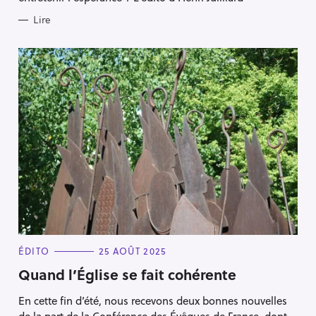
S
Lire
C
ÉDITO
25 AOÛT 2025
A
T
Quand l’Église se fait cohérente
E
G
En cette fin d’été, nous recevons deux bonnes nouvelles
O
R