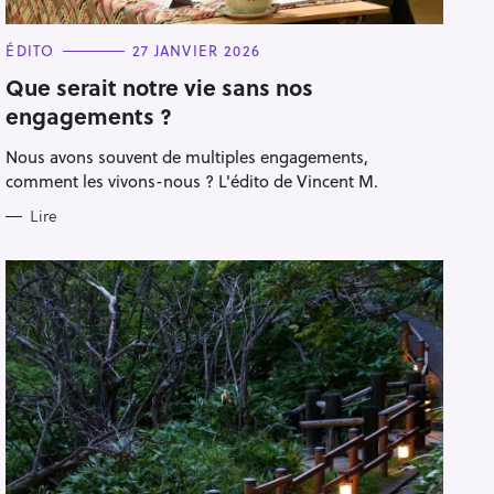
C
ÉDITO
27 JANVIER 2026
A
T
Que serait notre vie sans nos
E
engagements ?
G
O
R
Nous avons souvent de multiples engagements,
I
E
comment les vivons-nous ? L'édito de Vincent M.
S
Lire