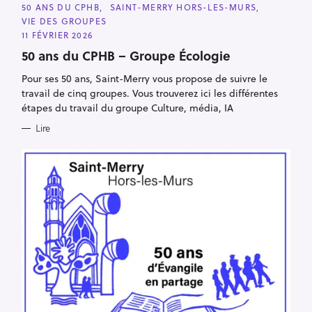
C
50 ANS DU CPHB
SAINT-MERRY HORS-LES-MURS
A
VIE DES GROUPES
T
E
11 FÉVRIER 2026
G
O
50 ans du CPHB – Groupe Écologie
R
I
Pour ses 50 ans, Saint-Merry vous propose de suivre le
E
S
travail de cinq groupes. Vous trouverez ici les différentes
étapes du travail du groupe Culture, média, IA
Lire