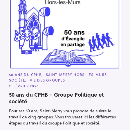
C
50 ANS DU CPHB
SAINT-MERRY HORS-LES-MURS
A
SOCIÉTÉ
VIE DES GROUPES
T
E
11 FÉVRIER 2026
G
O
50 ans du CPHB – Groupe Politique et
R
société
I
E
S
Pour ses 50 ans, Saint-Merry vous propose de suivre le
travail de cinq groupes. Vous trouverez ici les différentes
étapes du travail du groupe Politique et société.