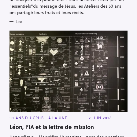
"essentiels"du message de Jésus, les Ateliers des 50 ans
ont partagé leurs fruits et leurs récits.
Lire
C
50 ANS DU CPHB
À LA UNE
2 JUIN 2026
A
T
Léon, l’IA et la lettre de mission
E
G
L’encyclique « Magnifica Humanitas » pose des questions