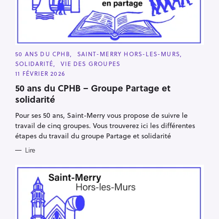
C
50 ANS DU CPHB
SAINT-MERRY HORS-LES-MURS
A
SOLIDARITÉ
VIE DES GROUPES
T
E
11 FÉVRIER 2026
G
O
50 ans du CPHB – Groupe Partage et
R
solidarité
I
E
S
Pour ses 50 ans, Saint-Merry vous propose de suivre le
travail de cinq groupes. Vous trouverez ici les différentes
étapes du travail du groupe Partage et solidarité
Lire