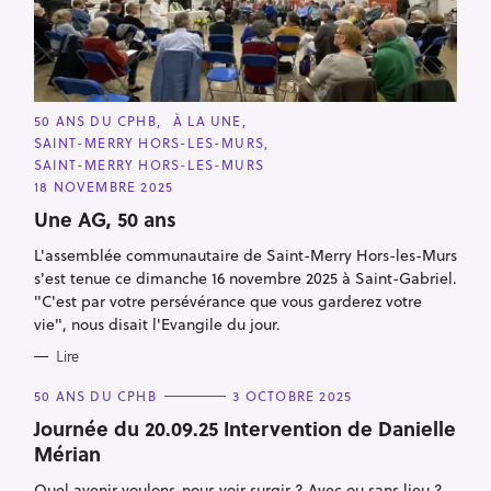
C
50 ANS DU CPHB
À LA UNE
A
SAINT-MERRY HORS-LES-MURS
T
E
SAINT-MERRY HORS-LES-MURS
G
18 NOVEMBRE 2025
O
R
Une AG, 50 ans
I
E
S
L'assemblée communautaire de Saint-Merry Hors-les-Murs
s'est tenue ce dimanche 16 novembre 2025 à Saint-Gabriel.
"C'est par votre persévérance que vous garderez votre
vie", nous disait l'Evangile du jour.
Lire
C
50 ANS DU CPHB
3 OCTOBRE 2025
A
T
Journée du 20.09.25 Intervention de Danielle
E
Mérian
G
O
R
Quel avenir voulons-nous voir surgir ? Avec ou sans lieu ?