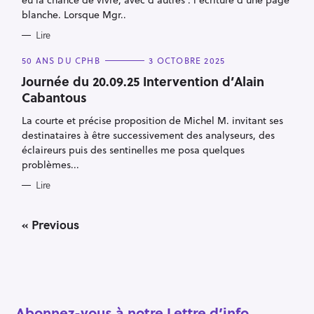
S
blanche. Lorsque Mgr..
Lire
C
50 ANS DU CPHB
3 OCTOBRE 2025
A
T
Journée du 20.09.25 Intervention d’Alain
E
Cabantous
G
O
R
La courte et précise proposition de Michel M. invitant ses
I
E
destinataires à être successivement des analyseurs, des
S
éclaireurs puis des sentinelles me posa quelques
problèmes...
Lire
P
« Previous
o
s
t
s
n
a
Abonnez-vous à notre Lettre d’info