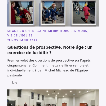
C
50 ANS DU CPHB
SAINT-MERRY HORS-LES-MURS
A
VIE DE L'ÉGLISE
T
E
21 NOVEMBRE 2025
G
O
Questions de prospective. Notre âge : un
R
exercice de lucidité ?
I
E
S
Premier volet des questions de prospective sur l’après
cinquantenaire. Comment mieux vieillir ensemble et
individuellement ? par Michel Micheau de l’Équipe
pastorale
Lire