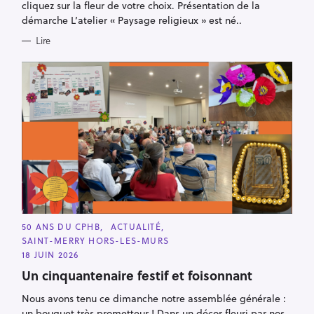
E
cliquez sur la fleur de votre choix. Présentation de la
S
démarche L’atelier « Paysage religieux » est né..
Lire
C
50 ANS DU CPHB
ACTUALITÉ
A
SAINT-MERRY HORS-LES-MURS
T
E
18 JUIN 2026
G
O
Un cinquantenaire festif et foisonnant
R
I
Nous avons tenu ce dimanche notre assemblée générale :
E
S
un bouquet très prometteur ! Dans un décor fleuri par nos