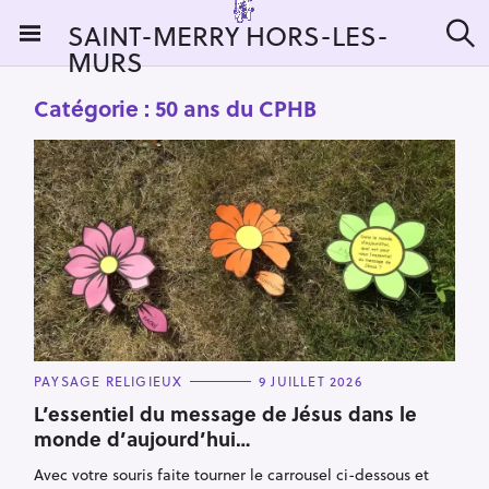
S
SAINT-MERRY HORS-LES-
k
MURS
R
i
e
c
p
Catégorie :
50 ans du CPHB
h
t
e
r
o
c
c
h
e
o
r
n
:
t
e
n
t
C
PAYSAGE RELIGIEUX
9 JUILLET 2026
A
T
L’essentiel du message de Jésus dans le
E
monde d’aujourd’hui…
G
O
R
Avec votre souris faite tourner le carrousel ci-dessous et
I