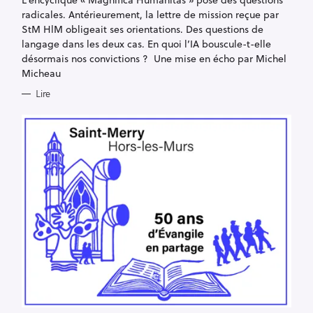
O
R
radicales. Antérieurement, la lettre de mission reçue par
I
E
StM HlM obligeait ses orientations. Des questions de
S
langage dans les deux cas. En quoi l’IA bouscule-t-elle
désormais nos convictions ? Une mise en écho par Michel
Micheau
Lire