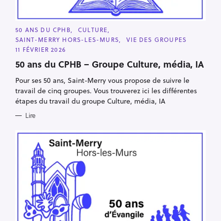
C
50 ANS DU CPHB
CULTURE
A
SAINT-MERRY HORS-LES-MURS
VIE DES GROUPES
T
E
11 FÉVRIER 2026
G
O
50 ans du CPHB – Groupe Culture, média, IA
R
I
Pour ses 50 ans, Saint-Merry vous propose de suivre le
E
S
travail de cinq groupes. Vous trouverez ici les différentes
étapes du travail du groupe Culture, média, IA
Lire