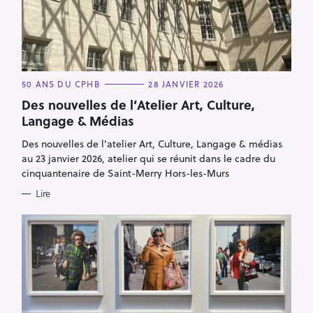
C
50 ANS DU CPHB
28 JANVIER 2026
A
T
Des nouvelles de l’Atelier Art, Culture,
E
Langage & Médias
G
O
R
Des nouvelles de l'atelier Art, Culture, Langage & médias
I
E
au 23 janvier 2026, atelier qui se réunit dans le cadre du
S
cinquantenaire de Saint-Merry Hors-les-Murs
Lire