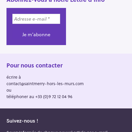
v
i
g
a
t
i
o
n
Pour nous contacter
écrire à
contact@saintmerry-hors-les-murs.com
ou
téléphoner au +33 (0)9 72 12 04 96
Suivez-nous !