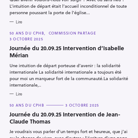
I
E
L’intuition de départ était l’accueil inconditionnel de toute
S
personne poussant la porte de l’église...
Lire
C
50 ANS DU CPHB
COMMISSION PARTAGE
A
3 OCTOBRE 2025
T
E
Journée du 20.09.25 Intervention d’Isabelle
G
O
Mérian
R
I
E
Une intuition de départ porteuse d’avenir : la solidarité
S
internationale La solidarité internationale a toujours été
pour moi un marqueur fort de la communauté.La solidarité
internationale,..
Lire
C
50 ANS DU CPHB
3 OCTOBRE 2025
A
T
Journée du 20.09.25 Intervention de Jean-
E
Claude Thomas
G
O
R
Je voudrais vous parler d’un temps fort et heureux, que j’ai
I
E
eu la chance de vivre, avec d’autres : l’écriture d’une page