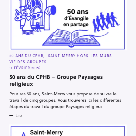
C
50 ANS DU CPHB
SAINT-MERRY HORS-LES-MURS
A
VIE DES GROUPES
T
E
11 FÉVRIER 2026
G
O
50 ans du CPHB – Groupe Paysages
R
religieux
I
E
S
Pour ses 50 ans, Saint-Merry vous propose de suivre le
travail de cinq groupes. Vous trouverez ici les différentes
étapes du travail du groupe Paysages religieux
Lire