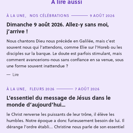
À lire aussi
C
À LA UNE
NOS CÉLÉBRATIONS
9 AOÛT 2026
A
T
Dimanche 9 août 2026. Allez-y sans moi,
E
j’arrive !
G
O
R
Nous chantons Dieu nous précède en Galilée, mais c'est
I
E
souvent nous qui l'attendons, comme Elie sur l'Horeb ou les
S
disciples sur la barque. Le doute est parfois stimulant, mais
comment avancerions-nous sans confiance en sa venue, sous
une forme souvent inattendue ?
R
e
Lire
c
h
C
À LA UNE
FLEURS 2026
7 AOÛT 2026
A
e
T
L’essentiel du message de Jésus dans le
E
monde d’aujourd’hui…
r
G
O
c
R
le Christ renverse les puissants de leur trône, il élève les
I
h
E
humbles. Notre époque a donc furieusement besoin de lui. Il
S
e
dérange l'ordre établi... Christine nous parle de son essentiel