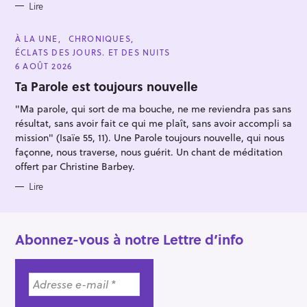
r
Lire
C
À LA UNE
CHRONIQUES
A
ÉCLATS DES JOURS. ET DES NUITS
T
E
6 AOÛT 2026
G
O
Ta Parole est toujours nouvelle
R
I
"Ma parole, qui sort de ma bouche, ne me reviendra pas sans
E
S
résultat, sans avoir fait ce qui me plaît, sans avoir accompli sa
mission" (Isaïe 55, 11). Une Parole toujours nouvelle, qui nous
façonne, nous traverse, nous guérit. Un chant de méditation
offert par Christine Barbey.
Lire
Abonnez-vous à notre Lettre d’info