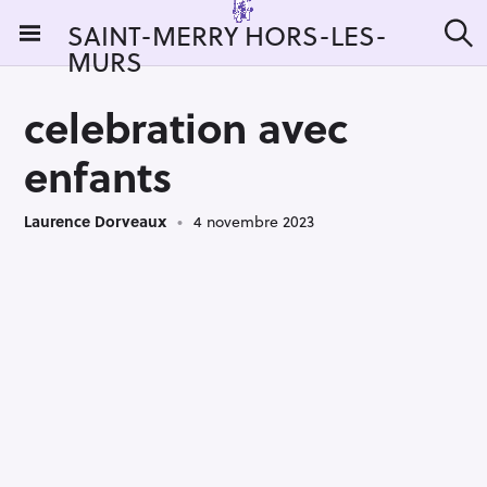
S
SAINT-MERRY HORS-LES-
k
MURS
R
i
e
c
p
h
celebration avec
t
e
r
o
enfants
c
c
h
e
o
r
Laurence Dorveaux
4 novembre 2023
n
:
t
e
n
t