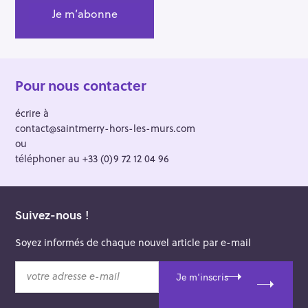
Pour nous contacter
écrire à
contact@saintmerry-hors-les-murs.com
ou
téléphoner au +33 (0)9 72 12 04 96
Suivez-nous !
Soyez informés de chaque nouvel article par e-mail
v
Je m'inscris
o
t