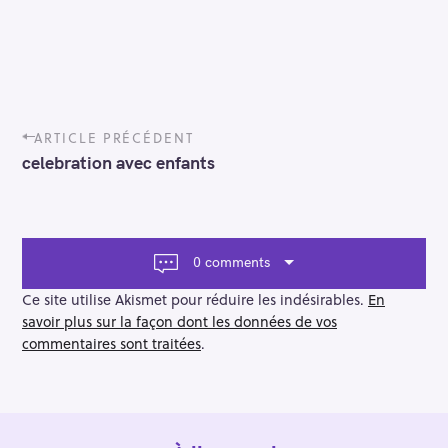
P
ARTICLE PRÉCÉDENT
o
celebration avec enfants
s
t
n
a
v
0 comments
i
g
Ce site utilise Akismet pour réduire les indésirables.
En
a
savoir plus sur la façon dont les données de vos
t
commentaires sont traitées
.
i
o
n