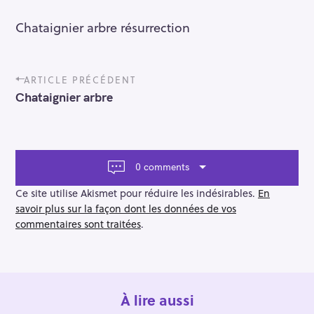
Chataignier arbre résurrection
P
ARTICLE PRÉCÉDENT
o
Chataignier arbre
s
t
n
a
v
0 comments
i
g
Ce site utilise Akismet pour réduire les indésirables.
En
a
savoir plus sur la façon dont les données de vos
t
commentaires sont traitées
.
i
o
n
À lire aussi