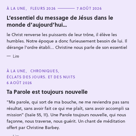
C
À LA UNE
FLEURS 2026
7 AOÛT 2026
A
T
L’essentiel du message de Jésus dans le
E
monde d’aujourd’hui…
G
O
R
le Christ renverse les puissants de leur trône, il élève les
I
E
humbles. Notre époque a donc furieusement besoin de lui. Il
S
dérange l'ordre établi... Christine nous parle de son essentiel
R
Lire
e
c
C
À LA UNE
CHRONIQUES
h
A
ÉCLATS DES JOURS. ET DES NUITS
T
e
E
6 AOÛT 2026
G
r
O
Ta Parole est toujours nouvelle
R
c
I
"Ma parole, qui sort de ma bouche, ne me reviendra pas sans
E
h
S
résultat, sans avoir fait ce qui me plaît, sans avoir accompli sa
e
mission" (Isaïe 55, 11). Une Parole toujours nouvelle, qui nous
r
façonne, nous traverse, nous guérit. Un chant de méditation
offert par Christine Barbey.