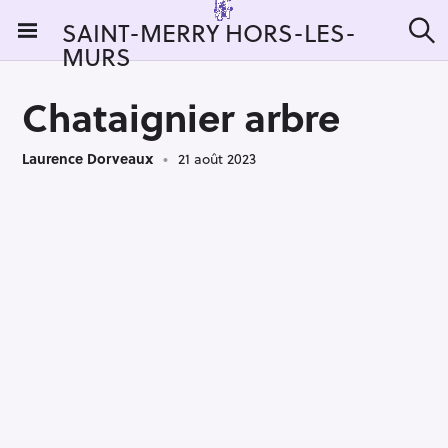
S
SAINT-MERRY HORS-LES-
k
MURS
R
i
e
c
p
h
Chataignier arbre
t
e
r
o
c
Laurence Dorveaux
21 août 2023
c
h
e
o
r
n
:
t
e
n
t