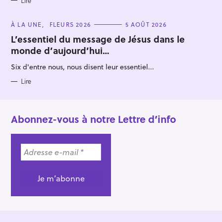
Lire
C
À LA UNE
FLEURS 2026
5 AOÛT 2026
A
T
L’essentiel du message de Jésus dans le
E
monde d’aujourd’hui…
G
O
R
Six d'entre nous, nous disent leur essentiel...
I
E
S
Lire
Abonnez-vous à notre Lettre d’info