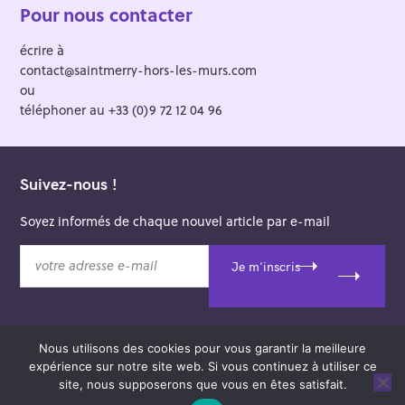
Pour nous contacter
écrire à
contact@saintmerry-hors-les-murs.com
ou
téléphoner au +33 (0)9 72 12 04 96
Suivez-nous !
Soyez informés de chaque nouvel article par e-mail
v
Je m'inscris
o
t
r
e
Nous utilisons des cookies pour vous garantir la meilleure
a
© 2026 Saint-Merry Hors-les-Murs.
expérience sur notre site web. Si vous continuez à utiliser ce
d
Theme: Felt by
Pixelgrade
.
site, nous supposerons que vous en êtes satisfait.
r