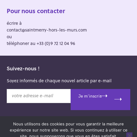
Pour nous contacter
écrire à
contact@saintmerry-hors-les-murs.com
ou
téléphoner au +33 (0)9 72 12 04 96
Suivez-nous !
Soyez informés de chaque nouvel article par e-mail
v
Je m'inscris
o
t
r
e
Nous utilisons des cookies pour vous garantir la meilleure
a
© 2026 Saint-Merry Hors-les-Murs.
expérience sur notre site web. Si vous continuez à utiliser ce
d
Theme: Felt by
Pixelgrade
.
site, nous supposerons que vous en êtes satisfait.