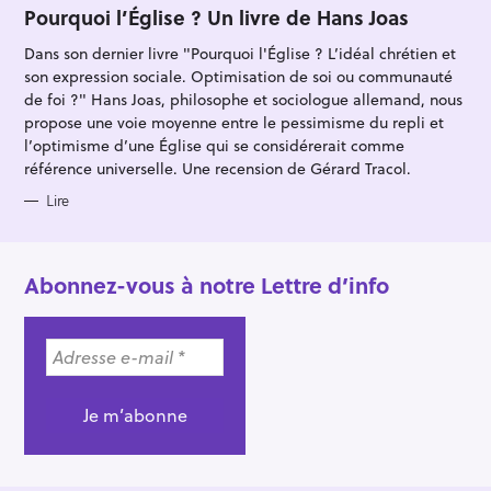
T
Pourquoi l’Église ? Un livre de Hans Joas
E
G
Dans son dernier livre "Pourquoi l'Église ? L’idéal chrétien et
O
R
son expression sociale. Optimisation de soi ou communauté
I
E
de foi ?" Hans Joas, philosophe et sociologue allemand, nous
S
propose une voie moyenne entre le pessimisme du repli et
l’optimisme d’une Église qui se considérerait comme
référence universelle. Une recension de Gérard Tracol.
Lire
Abonnez-vous à notre Lettre d’info