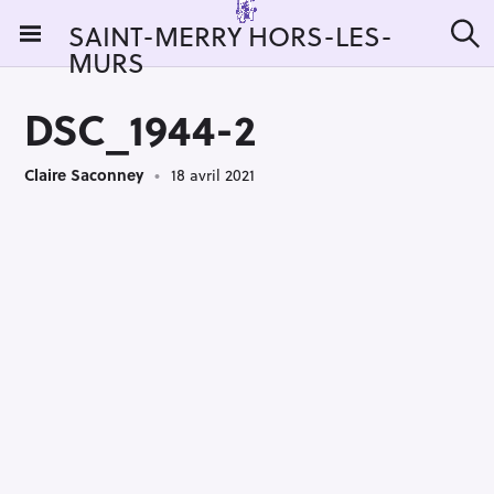
S
SAINT-MERRY HORS-LES-
k
MURS
R
i
e
c
p
h
DSC_1944-2
t
e
r
o
c
Claire Saconney
18 avril 2021
c
h
e
o
r
n
:
t
e
n
t