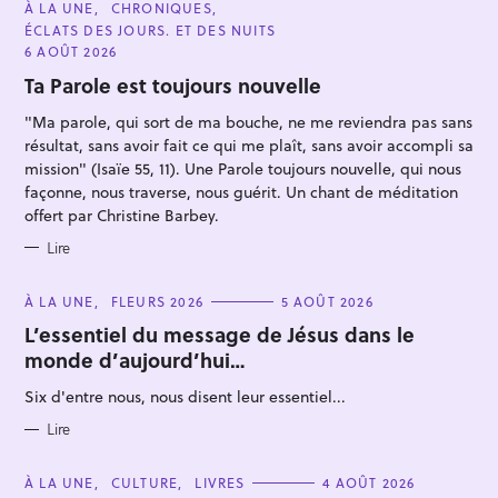
C
À LA UNE
CHRONIQUES
A
ÉCLATS DES JOURS. ET DES NUITS
T
E
6 AOÛT 2026
G
O
Ta Parole est toujours nouvelle
R
I
"Ma parole, qui sort de ma bouche, ne me reviendra pas sans
E
S
résultat, sans avoir fait ce qui me plaît, sans avoir accompli sa
mission" (Isaïe 55, 11). Une Parole toujours nouvelle, qui nous
façonne, nous traverse, nous guérit. Un chant de méditation
R
offert par Christine Barbey.
e
Lire
c
h
C
À LA UNE
FLEURS 2026
5 AOÛT 2026
e
A
T
L’essentiel du message de Jésus dans le
r
E
monde d’aujourd’hui…
G
c
O
R
h
Six d'entre nous, nous disent leur essentiel...
I
E
e
S
Lire
r
C
À LA UNE
CULTURE
LIVRES
4 AOÛT 2026
A