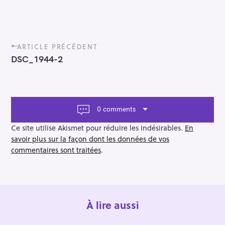
P
ARTICLE PRÉCÉDENT
o
DSC_1944-2
s
t
n
a
v
0 comments
i
g
Ce site utilise Akismet pour réduire les indésirables.
En
a
savoir plus sur la façon dont les données de vos
t
commentaires sont traitées
.
i
o
n
À lire aussi