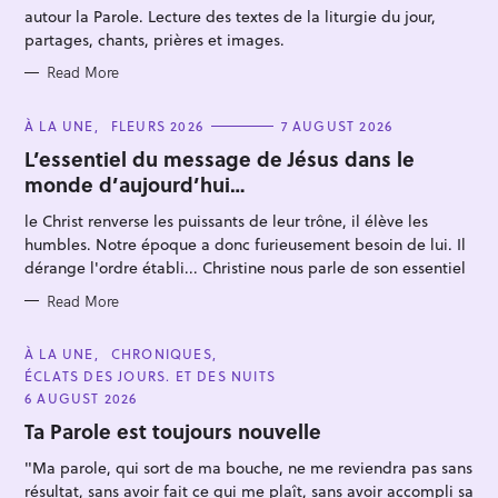
E
autour la Parole. Lecture des textes de la liturgie du jour,
S
partages, chants, prières et images.
Read More
C
À LA UNE
FLEURS 2026
7 AUGUST 2026
A
T
L’essentiel du message de Jésus dans le
S
E
monde d’aujourd’hui…
G
e
O
R
a
le Christ renverse les puissants de leur trône, il élève les
I
E
humbles. Notre époque a donc furieusement besoin de lui. Il
r
S
dérange l'ordre établi... Christine nous parle de son essentiel
c
h
Read More
f
C
o
À LA UNE
CHRONIQUES
A
ÉCLATS DES JOURS. ET DES NUITS
r
T
E
6 AUGUST 2026
:
G
O
Ta Parole est toujours nouvelle
R
I
"Ma parole, qui sort de ma bouche, ne me reviendra pas sans
E
S
résultat, sans avoir fait ce qui me plaît, sans avoir accompli sa