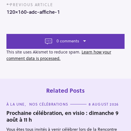
P
PREVIOUS ARTICLE
o
120×160-adc-affiche-1
s
t
n
a
v
0 comments
i
g
This site uses Akismet to reduce spam.
Learn how your
a
comment data is processed.
t
i
o
n
Related Posts
C
À LA UNE
NOS CÉLÉBRATIONS
8 AUGUST 2026
A
T
Prochaine célébration, en visio : dimanche 9
E
août à 11 h
G
O
R
Vous êtes tous invités à venir célébrer lors de la Rencontre
I