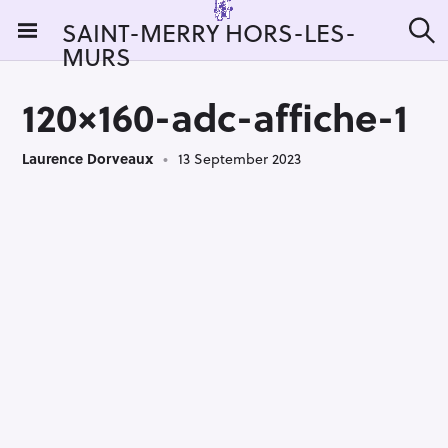
S
SAINT-MERRY HORS-LES-
k
MURS
S
i
e
a
p
r
120×160-adc-affiche-1
t
c
h
o
Laurence Dorveaux
13 September 2023
c
o
n
t
e
n
t