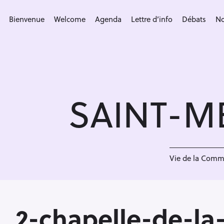
S
k
Bienvenue
Welcome
Agenda
Lettre d’info
Débats
No
i
p
t
o
c
SAINT-M
o
n
t
e
<
n
Vie de la Com
t
2-chapelle-de-la