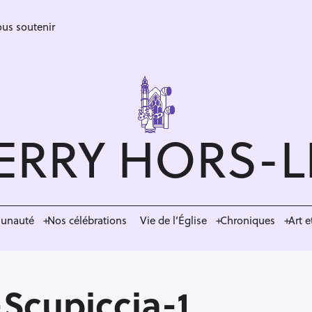
us soutenir
ERRY HORS-
munauté
Nos célébrations
Vie de l’Église
Chroniques
Art e
-Scupiccia-1