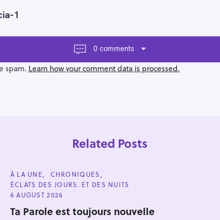
cia-1
0 comments
ce spam.
Learn how your comment data is processed.
Related Posts
C
À LA UNE
CHRONIQUES
A
ÉCLATS DES JOURS. ET DES NUITS
T
E
6 AUGUST 2026
G
Press Esc to cancel.
O
Ta Parole est toujours nouvelle
R