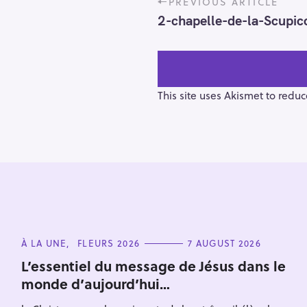
PREVIOUS ARTICLE
o
2-chapelle-de-la-Scupic
s
t
n
a
v
This site uses Akismet to redu
i
g
a
t
i
o
S
n
e
C
À LA UNE
FLEURS 2026
7 AUGUST 2026
a
A
T
r
L’essentiel du message de Jésus dans le
E
monde d’aujourd’hui…
c
G
O
h
R