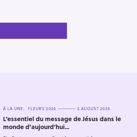
C
À LA UNE
FLEURS 2026
5 AUGUST 2026
A
T
L’essentiel du message de Jésus dans le
E
monde d’aujourd’hui…
G
O
R