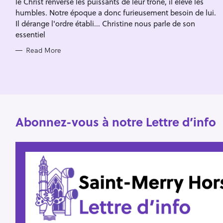
le Christ renverse les puissants de leur trône, il élève les
I
f
E
humbles. Notre époque a donc furieusement besoin de lui.
S
o
Il dérange l'ordre établi... Christine nous parle de son
essentiel
r
:
Read More
Abonnez-vous à notre Lettre d’info