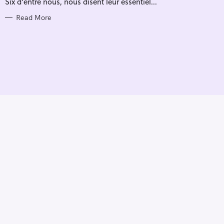
Six d'entre nous, nous disent leur essentiel...
I
E
S
Read More