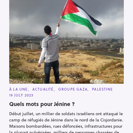
C
À LA UNE
ACTUALITÉ
GROUPE GAZA
PALESTINE
A
19 JULY 2023
T
E
Quels mots pour Jénine ?
G
O
R
Début juillet, un millier de soldats israéliens ont attaqué le
I
camp de réfugiés de Jénine dans le nord de la Cisjordanie.
E
S
Maisons bombardées, rues défoncées, infrastructures pour
la plupart pulvérisées, milliers de personnes chassées de