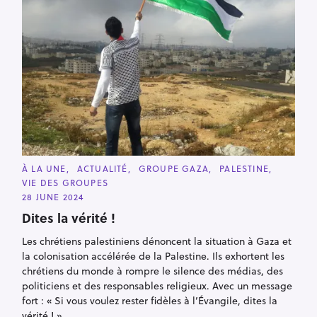
C
À LA UNE
ACTUALITÉ
GROUPE GAZA
PALESTINE
A
VIE DES GROUPES
T
E
28 JUNE 2024
G
O
Dites la vérité !
R
I
Les chrétiens palestiniens dénoncent la situation à Gaza et
E
S
la colonisation accélérée de la Palestine. Ils exhortent les
chrétiens du monde à rompre le silence des médias, des
politiciens et des responsables religieux. Avec un message
fort : « Si vous voulez rester fidèles à l’Évangile, dites la
vérité ! »