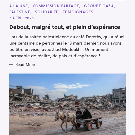
C
À LA UNE
COMMISSION PARTAGE
GROUPE GAZA
A
PALESTINE
SOLIDARITÉ
TÉMOIGNAGES
T
E
7 APRIL 2026
G
O
Debout, malgré tout, et plein d’espérance
R
I
Lors de la soirée palestinienne au café Dorothy, qui a réuni
E
S
une centaine de personnes le 13 mars dernier, nous avons
pu être en visio, avec Ziad Medoukh… Un moment
incroyable de réalité, de paix et d’espérance !
Read More