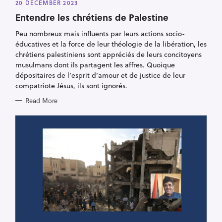
20 DECEMBER 2023
T
E
Entendre les chrétiens de Palestine
G
O
R
Peu nombreux mais influents par leurs actions socio-
I
éducatives et la force de leur théologie de la libération, les
E
S
chrétiens palestiniens sont appréciés de leurs concitoyens
musulmans dont ils partagent les affres. Quoique
dépositaires de l’esprit d’amour et de justice de leur
S
compatriote Jésus, ils sont ignorés.
e
Read More
a
r
c
h
f
o
r
: