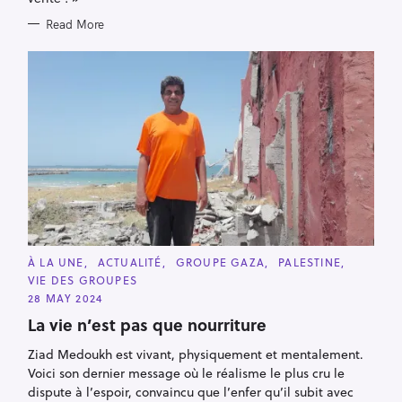
Read More
C
À LA UNE
ACTUALITÉ
GROUPE GAZA
PALESTINE
A
VIE DES GROUPES
T
E
28 MAY 2024
G
O
La vie n’est pas que nourriture
R
I
Ziad Medoukh est vivant, physiquement et mentalement.
E
S
Voici son dernier message où le réalisme le plus cru le
dispute à l’espoir, convaincu que l’enfer qu’il subit avec