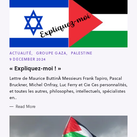
C
ACTUALITÉ
GROUPE GAZA
PALESTINE
A
9 DECEMBER 2024
T
E
« Expliquez-moi ! »
G
O
R
Lettre de Maurice ButtinÀ Messieurs Frank Tapiro, Pascal
I
Bruckner, Michel Onfray, Luc Ferry et Cie Ces personnalités,
E
S
et toutes les autres, philosophes, intellectuels, spécialistes
en..
Read More