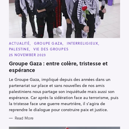
C
ACTUALITÉ
GROUPE GAZA
INTERRELIGIEUX
A
PALESTINE
VIE DES GROUPES
T
E
25 NOVEMBER 2023
G
O
Groupe Gaza : entre colère, tristesse et
R
espérance
I
E
S
Le Groupe Gaza, impliqué depuis des années dans un
partenariat sur place et sans nouvelles de nos amis
palestiniens nous partage son inquiétude mais aussi son
espérance. Car après la sidération face au terrorisme, puis
la tristesse face une guerre meurtrière, il s'agira de
reprendre le dialogue pour construire paix et justice.
Read More