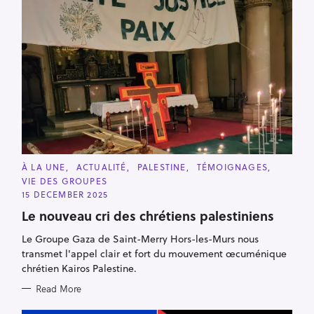
C
À LA UNE
ACTUALITÉ
PALESTINE
TÉMOIGNAGES
A
VIE DES GROUPES
T
E
15 DECEMBER 2025
G
O
Le nouveau cri des chrétiens palestiniens
R
I
Le Groupe Gaza de Saint-Merry Hors-les-Murs nous
E
S
transmet l'appel clair et fort du mouvement œcuménique
chrétien Kairos Palestine.
Read More