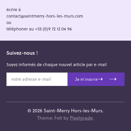
écrire à
contact@saintmerry-hors-les-murs.com
ou
téléphoner au +33 (0)9 72 12 04 96
Suivez-nous !
Soyez informés de chaque nouvel article par e-mail
v
Je m'inscris
o
t
r
e
a
© 2026 Saint-Merry Hors-les-Murs.
d
Theme: Felt by
Pixelgrade
.
r
e