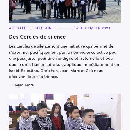
C
ACTUALITÉ
PALESTINE
16 DECEMBER 2023
A
T
Des Cercles de silence
E
G
Les Cercles de silence sont une initiative qui permet de
O
R
s'exprimer pacifiquement par la non-violence active pour
I
E
une paix juste, pour une vie digne et fraternelle et pour
S
que le droit humanitaire soit appliqué immédiatement en
Israël-Palestine. Gretchen, Jean-Marc et Zoé nous
décrivent leur expérience.
Read More