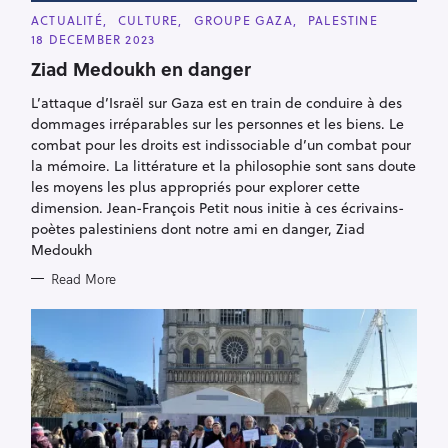
C
ACTUALITÉ
CULTURE
GROUPE GAZA
PALESTINE
A
18 DECEMBER 2023
T
E
Ziad Medoukh en danger
G
O
R
L’attaque d’Israël sur Gaza est en train de conduire à des
I
dommages irréparables sur les personnes et les biens. Le
E
S
combat pour les droits est indissociable d’un combat pour
la mémoire. La littérature et la philosophie sont sans doute
les moyens les plus appropriés pour explorer cette
dimension. Jean-François Petit nous initie à ces écrivains-
poètes palestiniens dont notre ami en danger, Ziad
Medoukh
Read More