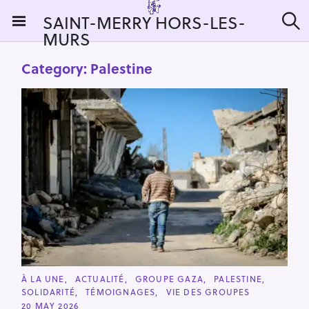
S
SAINT-MERRY HORS-LES-
k
MURS
S
i
e
a
p
Category:
Palestine
r
t
c
h
o
c
o
n
t
e
n
t
C
À LA UNE
ACTUALITÉ
GROUPE GAZA
PALESTINE
A
SOLIDARITÉ
TÉMOIGNAGES
VIE DES GROUPES
T
E
20 MAY 2026