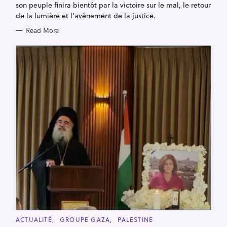
son peuple finira bientôt par la victoire sur le mal, le retour
de la lumière et l’avènement de la justice.
Read More
C
ACTUALITÉ
GROUPE GAZA
PALESTINE
A