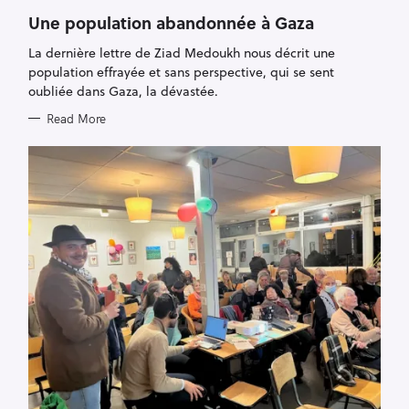
G
O
Une population abandonnée à Gaza
R
I
La dernière lettre de Ziad Medoukh nous décrit une
E
S
population effrayée et sans perspective, qui se sent
oubliée dans Gaza, la dévastée.
Read More