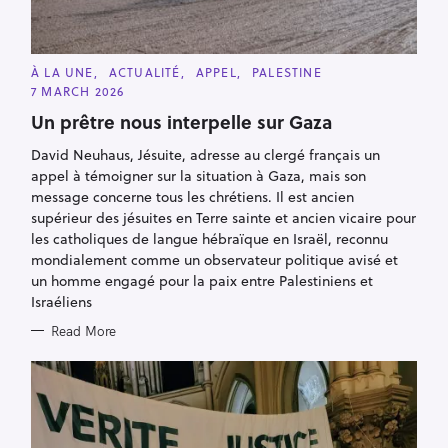
C
À LA UNE
ACTUALITÉ
APPEL
PALESTINE
A
7 MARCH 2026
T
E
Un prêtre nous interpelle sur Gaza
G
O
R
David Neuhaus, Jésuite, adresse au clergé français un
I
appel à témoigner sur la situation à Gaza, mais son
E
S
message concerne tous les chrétiens. Il est ancien
supérieur des jésuites en Terre sainte et ancien vicaire pour
les catholiques de langue hébraïque en Israël, reconnu
mondialement comme un observateur politique avisé et
un homme engagé pour la paix entre Palestiniens et
Israéliens
Read More