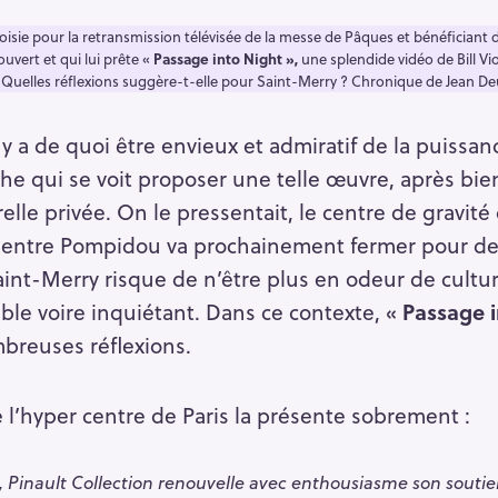
isie pour la retransmission télévisée de la messe de Pâques et bénéficiant d
uvert et qui lui prête «
Passage into Night »,
une splendide vidéo de Bill Vio
? Quelles réflexions suggère-t-elle pour Saint-Merry ? Chronique de Jean 
l y a de quoi être envieux et admiratif de la puissa
he qui se voit proposer une telle œuvre, après bien
relle privée. On le pressentait, le centre de gravité 
e Centre Pompidou va prochainement fermer pour de
aint-Merry risque de n’être plus en odeur de cultur
ble voire inquiétant. Dans ce contexte, «
Passage i
mbreuses réflexions.
e l’hyper centre de Paris la présente sobrement :
n, Pinault Collection renouvelle avec enthousiasme son soutien