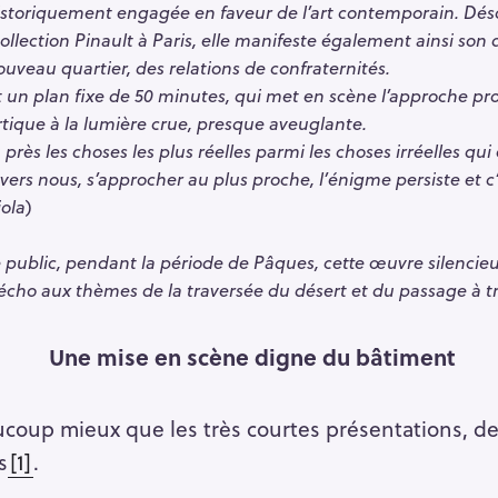
istoriquement engagée en faveur de l’art contemporain. Déso
ection Pinault à Paris, elle manifeste également ainsi son dé
ouveau quartier, des relations de confraternités.
 un plan fixe de 50 minutes, qui met en scène l’approche pro
tique à la lumière crue, presque aveuglante.
rès les choses les plus réelles parmi les choses irréelles qui
ers nous, s’approcher au plus proche, l’énigme persiste et c‘
iola
)
e public, pendant la période de Pâques, cette œuvre silencieus
t écho aux thèmes de la traversée du désert et du passage à tr
Une mise en scène digne du bâtiment
oup mieux que les très courtes présentations, de 
s
[1]
.