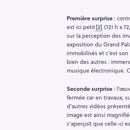
r
c
Première surprise
: cont
h
est ici petit
[2]
(121 h x 72
f
sur la perception des im
o
exposition du Grand Palai
r
immobilisés et c’est son 
:
bien des autres : immers
musique électronique. Ce
Seconde surprise
: l’œu
fermée car en travaux, s
d’autres vidéos présenté
image est ainsi magnifiée
s’aperçoit que celle-ci e