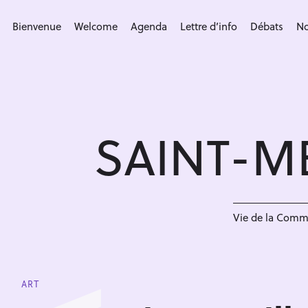
S
k
Bienvenue
Welcome
Agenda
Lettre d’info
Débats
No
i
p
t
o
c
SAINT-M
o
n
t
e
n
Vie de la Com
t
ART