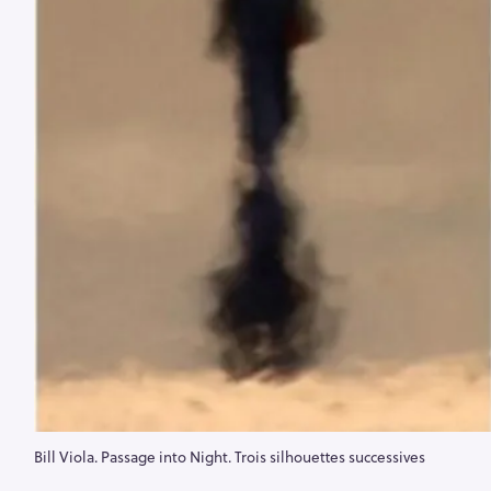
Bill Viola. Passage into Night. Trois silhouettes successives