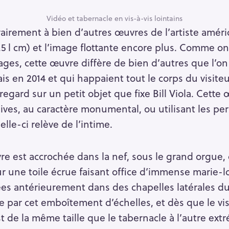
Vidéo et tabernacle en vis-à-vis lointains
Press Esc to cancel.
rairement à bien d’autres œuvres de l’artiste améric
,5 l cm) et l’image flottante encore plus. Comme on s
ages, cette œuvre diffère de bien d’autres que l’on 
s en 2014 et qui happaient tout le corps du visiteur
regard sur un petit objet que fixe Bill Viola. Cette
ives, au caractère monumental, ou utilisant les per
lle-ci relève de l’intime.
vre est accrochée dans la nef, sous le grand orgue,
ur une toile écrue faisant office d’immense marie-l
es antérieurement dans des chapelles latérales du 
 par cet emboîtement d’échelles, et dès que le visi
st de la même taille que le tabernacle à l’autre extr