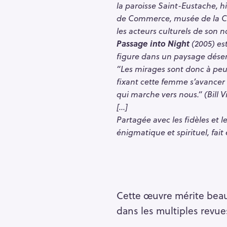
la paroisse Saint-Eustache, h
de Commerce, musée de la Coll
les acteurs culturels de son n
Passage into Night
(2005) est
figure dans un paysage déser
“Les mirages sont donc à peu p
fixant cette femme s’avancer v
qui marche vers nous.“ (Bill V
[…]
Partagée avec les fidèles et l
énigmatique et spirituel, fai
Cette œuvre mérite beauc
S
e
dans les multiples revue
a