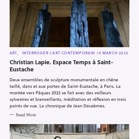
C
ART
INTERROGER L'ART CONTEMPORAIN
15 MARCH 2022
A
T
Christian Lapie. Espace Temps à Saint-
E
Eustache
G
O
R
Deux ensembles de sculpture monumentale en chêne
I
E
taillé, dans et aux portes de Saint-Eustache, à Paris. La
S
montée vers Pâques 2022 se fait avec des veilleurs
sylvestres et bienveillants, méditation et réflexion en trois
points de vue. La chronique de Jean Deuzèmes.
Read More