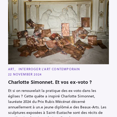
C
ART
INTERROGER L'ART CONTEMPORAIN
A
22 NOVEMBER 2024
T
E
Charlotte Simonnet. Et vos ex-voto ?
G
O
R
Et si on renouvelait la pratique des ex-voto dans les
I
églises ? Cette quête a inspiré Charlotte Simonnet,
E
S
lauréate 2024 du Prix Rubis Mécénat décerné
annuellement à un.e jeune diplômé.e des Beaux-Arts. Les
sculptures exposées à Saint-Eustache sont des récits de