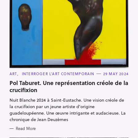
C
ART
INTERROGER L'ART CONTEMPORAIN
29 MAY 2024
A
T
­Pol Taburet. Une représentation créole de la
E
crucifixion
G
O
R
Nuit Blanche 2024 à Saint-Eustache. Une vision créole de
I
E
la crucifixion par un jeune artiste d’origine
S
guadeloupéenne. Une œuvre intrigante et audacieuse. La
chronique de Jean Deuzèmes
Read More