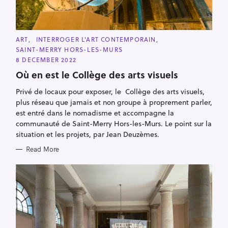
C
ART
INTERROGER L'ART CONTEMPORAIN
A
SAINT-MERRY HORS-LES-MURS
T
E
8 DECEMBER 2022
G
O
Où en est le Collège des arts visuels
R
I
Privé de locaux pour exposer, le Collège des arts visuels,
E
S
plus réseau que jamais et non groupe à proprement parler,
est entré dans le nomadisme et accompagne la
communauté de Saint-Merry Hors-les-Murs. Le point sur la
situation et les projets, par Jean Deuzèmes.
Read More