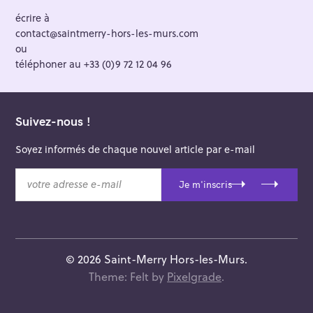
écrire à
contact@saintmerry-hors-les-murs.com
ou
téléphoner au +33 (0)9 72 12 04 96
Suivez-nous !
Soyez informés de chaque nouvel article par e-mail
v
Je m'inscris
o
t
r
e
a
© 2026 Saint-Merry Hors-les-Murs.
d
Theme: Felt by
Pixelgrade
.
r
e