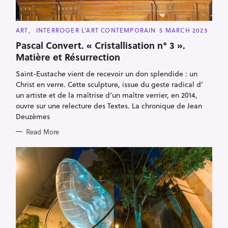
C
ART
INTERROGER L'ART CONTEMPORAIN
5 MARCH 2023
A
T
Pascal Convert. « Cristallisation n° 3 ».
E
Matière et Résurrection
G
O
R
Saint-Eustache vient de recevoir un don splendide : un
I
E
Christ en verre. Cette sculpture, issue du geste radical d’
S
un artiste et de la maîtrise d’un maître verrier, en 2014,
ouvre sur une relecture des Textes. La chronique de Jean
Deuzèmes
Read More