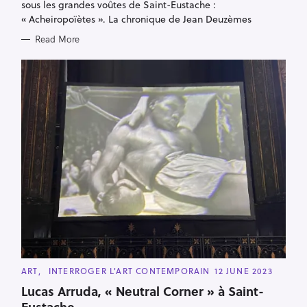
sous les grandes voûtes de Saint-Eustache :
« Acheiropoïètes ». La chronique de Jean Deuzèmes
Read More
S
e
a
r
c
h
f
o
r
:
C
ART
INTERROGER L'ART CONTEMPORAIN
12 JUNE 2023
A
T
Lucas Arruda, « Neutral Corner » à Saint-
E
Eustache
G