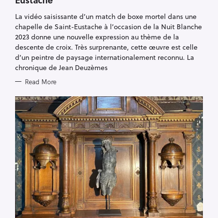
O
R
La vidéo saisissante d’un match de boxe mortel dans une
I
E
chapelle de Saint-Eustache à l’occasion de la Nuit Blanche
S
2023 donne une nouvelle expression au thème de la
descente de croix. Très surprenante, cette œuvre est celle
d’un peintre de paysage internationalement reconnu. La
chronique de Jean Deuzèmes
Read More