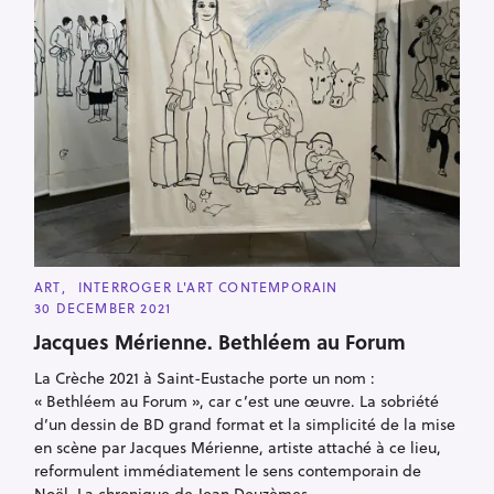
C
ART
INTERROGER L'ART CONTEMPORAIN
A
30 DECEMBER 2021
T
E
Jacques Mérienne. Bethléem au Forum
G
O
R
La Crèche 2021 à Saint-Eustache porte un nom :
I
« Bethléem au Forum », car c’est une œuvre. La sobriété
E
S
d’un dessin de BD grand format et la simplicité de la mise
en scène par Jacques Mérienne, artiste attaché à ce lieu,
reformulent immédiatement le sens contemporain de
Noël. La chronique de Jean Deuzèmes.