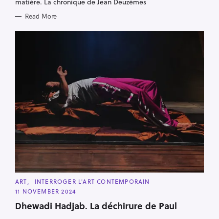
matière. La chronique de Jean Deuzèmes
Read More
C
ART
INTERROGER L'ART CONTEMPORAIN
A
11 NOVEMBER 2024
T
E
Dhewadi Hadjab. La déchirure de Paul
G
O