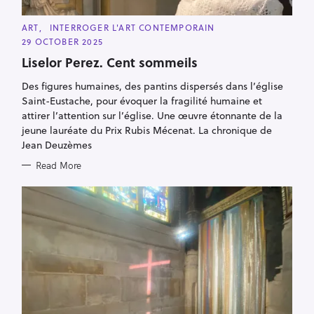
C
ART
INTERROGER L'ART CONTEMPORAIN
A
29 OCTOBER 2025
T
E
Liselor Perez. Cent sommeils
G
O
R
Des figures humaines, des pantins dispersés dans l’église
I
Saint-Eustache, pour évoquer la fragilité humaine et
E
S
attirer l’attention sur l’église. Une œuvre étonnante de la
jeune lauréate du Prix Rubis Mécenat. La chronique de
Jean Deuzèmes
Read More