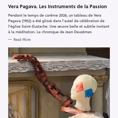
A
T
Vera Pagava. Les Instruments de la Passion
E
G
Pendant le temps de carême 2026, un tableau de Vera
O
R
Pagava (1952) a été glissé dans l’autel de célébration de
I
E
l’église Saint-Eustache. Une œuvre belle et subtile invitant
S
à la méditation. La chronique de Jean Deuzèmes
Read More