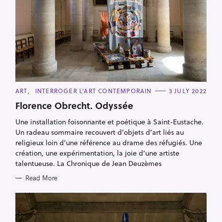
C
ART
INTERROGER L'ART CONTEMPORAIN
3 JULY 2022
A
T
Florence Obrecht. Odyssée
E
G
Une installation foisonnante et poétique à Saint-Eustache.
O
R
Un radeau sommaire recouvert d’objets d’art liés au
I
E
religieux loin d’une référence au drame des réfugiés. Une
S
création, une expérimentation, la joie d’une artiste
talentueuse. La Chronique de Jean Deuzèmes
Read More