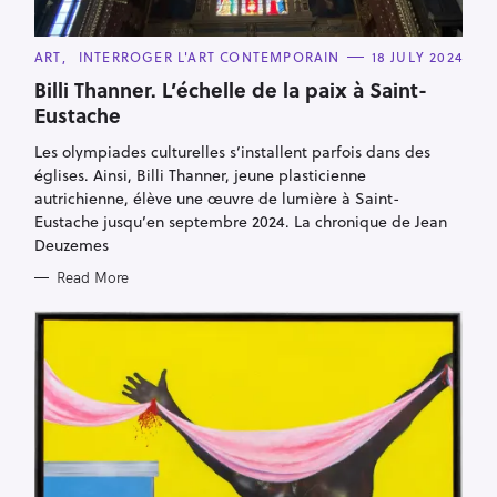
C
ART
INTERROGER L'ART CONTEMPORAIN
18 JULY 2024
A
T
Billi Thanner. L’échelle de la paix à Saint-
E
Eustache
G
O
R
Les olympiades culturelles s’installent parfois dans des
I
E
églises. Ainsi, Billi Thanner, jeune plasticienne
S
autrichienne, élève une œuvre de lumière à Saint-
Eustache jusqu’en septembre 2024. La chronique de Jean
Deuzemes
Read More