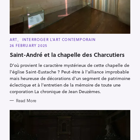
C
ART
INTERROGER L'ART CONTEMPORAIN
A
26 FEBRUARY 2025
T
E
Saint-André et la chapelle des Charcutiers
G
O
R
D’où provient le caractère mystérieux de cette chapelle de
I
l’église Saint-Eustache ? Peut-être à l’alliance improbable
E
S
mais heureuse de décorations d’un segment de patrimoine
éclectique et à l'entretien de la mémoire de toute une
corporation La chronique de Jean Deuzèmes.
Read More