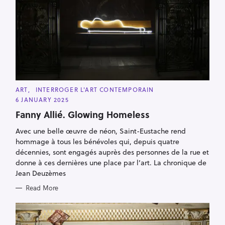
C
ART
INTERROGER L'ART CONTEMPORAIN
A
6 JANUARY 2025
T
E
Fanny Allié. Glowing Homeless
G
O
R
Avec une belle œuvre de néon, Saint-Eustache rend
I
hommage à tous les bénévoles qui, depuis quatre
E
S
décennies, sont engagés auprès des personnes de la rue et
donne à ces dernières une place par l’art. La chronique de
Jean Deuzèmes
Read More