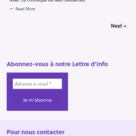
Read More
P
Next »
o
s
t
s
n
a
Abonnez-vous à notre Lettre d’info
v
i
g
a
t
i
o
n
Pour nous contacter