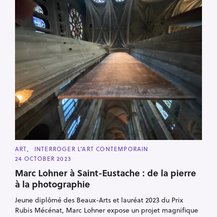
C
ART
INTERROGER L'ART CONTEMPORAIN
A
24 OCTOBER 2023
T
E
Marc Lohner à Saint-Eustache : de la pierre
G
O
à la photographie
R
I
E
Jeune diplômé des Beaux-Arts et lauréat 2023 du Prix
S
Rubis Mécénat, Marc Lohner expose un projet magnifique