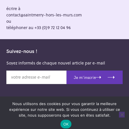
écrire à
contact@saintmerry-hors-les-murs.com
ou
téléphoner au +33 (0)9 72 12 04 96
Suivez-nous !
Soyez informés de chaque nouvel article par e-mail
v
Je m'inscris
o
t
r
e
Nous utilisons des cookies pour vous garantir la meilleure
a
© 2026 Saint-Merry Hors-les-Murs.
expérience sur notre site web. Si vous continuez à utiliser ce
d
Theme: Felt by
Pixelgrade
.
site, nous supposerons que vous en êtes satisfait.
r
e
OK