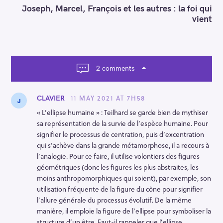
n
Joseph, Marcel, François et les autres : la foi qui
a
vient
v
i
g
a
t
2 comments
i
o
n
11 MAY 2021 AT 7H58
CLAVIER
« L’ellipse humaine » : Teilhard se garde bien de mythiser
sa représentation de la survie de l’espèce humaine. Pour
signifier le processus de centration, puis d’excentration
qui s’achève dans la grande métamorphose, il a recours à
l’analogie. Pour ce faire, il utilise volontiers des figures
géométriques (donc les figures les plus abstraites, les
moins anthropomorphiques qui soient), par exemple, son
utilisation fréquente de la figure du cône pour signifier
l’allure générale du processus évolutif. De la même
manière, il emploie la figure de l’ellipse pour symboliser la
structure d’un être. Faut-il rappeler que l’ellipse