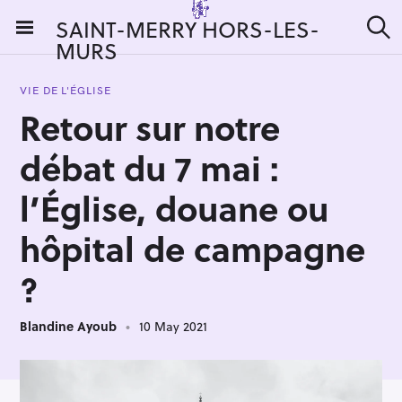
S
SAINT-MERRY HORS-LES-
k
MURS
S
i
e
a
p
r
VIE DE L'ÉGLISE
t
c
Retour sur notre
h
o
c
débat du 7 mai :
o
n
l’Église, douane ou
t
hôpital de campagne
e
n
?
t
Blandine Ayoub
10 May 2021