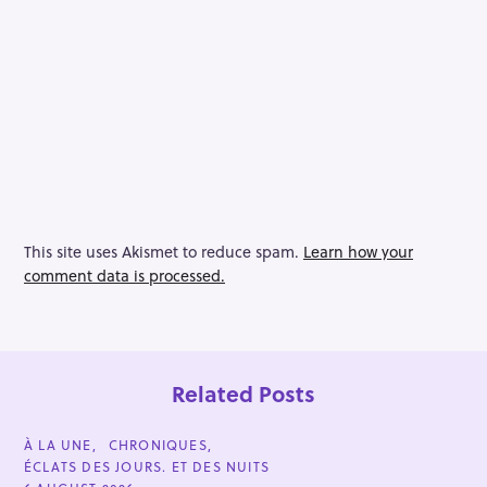
This site uses Akismet to reduce spam.
Learn how your
comment data is processed.
Related Posts
C
À LA UNE
CHRONIQUES
A
ÉCLATS DES JOURS. ET DES NUITS
T
E