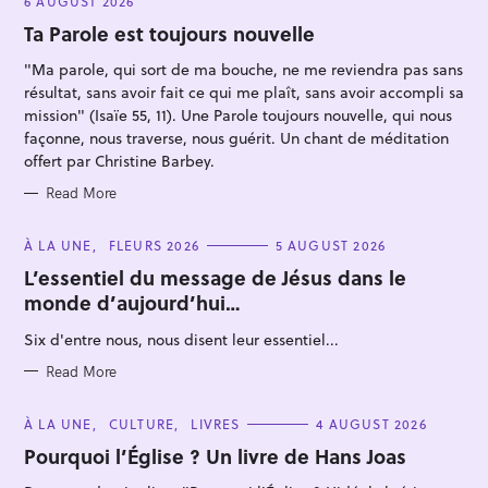
6 AUGUST 2026
G
O
Ta Parole est toujours nouvelle
R
I
"Ma parole, qui sort de ma bouche, ne me reviendra pas sans
E
S
résultat, sans avoir fait ce qui me plaît, sans avoir accompli sa
mission" (Isaïe 55, 11). Une Parole toujours nouvelle, qui nous
façonne, nous traverse, nous guérit. Un chant de méditation
offert par Christine Barbey.
Read More
C
À LA UNE
FLEURS 2026
5 AUGUST 2026
A
T
L’essentiel du message de Jésus dans le
E
monde d’aujourd’hui…
G
O
R
Six d'entre nous, nous disent leur essentiel...
I
E
S
Read More
C
À LA UNE
CULTURE
LIVRES
4 AUGUST 2026
A
T
Pourquoi l’Église ? Un livre de Hans Joas
E
G