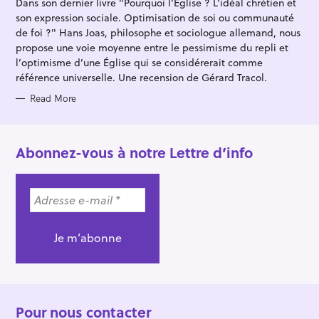
Dans son dernier livre "Pourquoi l'Église ? L’idéal chrétien et
O
R
son expression sociale. Optimisation de soi ou communauté
I
E
de foi ?" Hans Joas, philosophe et sociologue allemand, nous
S
propose une voie moyenne entre le pessimisme du repli et
l’optimisme d’une Église qui se considérerait comme
référence universelle. Une recension de Gérard Tracol.
Read More
Abonnez-vous à notre Lettre d’info
Pour nous contacter