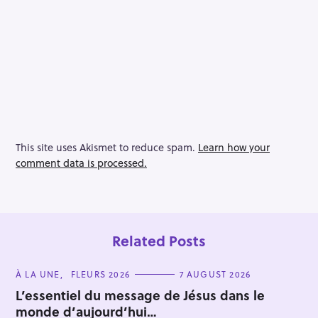
This site uses Akismet to reduce spam.
Learn how your
comment data is processed.
Related Posts
C
À LA UNE
FLEURS 2026
7 AUGUST 2026
A
T
L’essentiel du message de Jésus dans le
E
monde d’aujourd’hui…
G