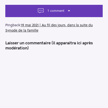
i
g
a
1 comment
t
i
o
Pingback:
19 mai 2021 | Au fil des jours, dans la suite du
n
Synode de la famille
Laisser un commentaire (il apparaitra ici après
modération)