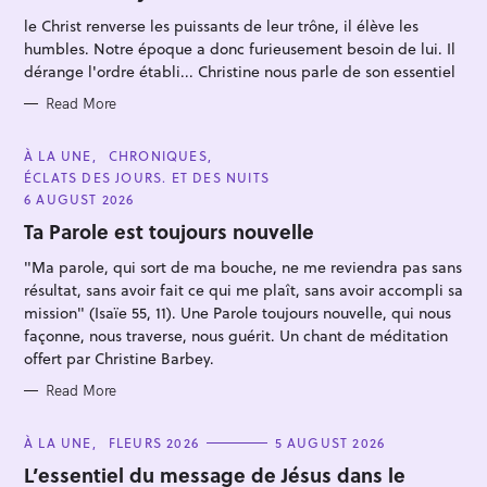
O
R
le Christ renverse les puissants de leur trône, il élève les
I
E
humbles. Notre époque a donc furieusement besoin de lui. Il
S
dérange l'ordre établi... Christine nous parle de son essentiel
Read More
C
À LA UNE
CHRONIQUES
A
ÉCLATS DES JOURS. ET DES NUITS
T
E
6 AUGUST 2026
G
O
Ta Parole est toujours nouvelle
R
I
"Ma parole, qui sort de ma bouche, ne me reviendra pas sans
E
S
résultat, sans avoir fait ce qui me plaît, sans avoir accompli sa
mission" (Isaïe 55, 11). Une Parole toujours nouvelle, qui nous
façonne, nous traverse, nous guérit. Un chant de méditation
offert par Christine Barbey.
Read More
C
À LA UNE
FLEURS 2026
5 AUGUST 2026
A
T
L’essentiel du message de Jésus dans le
E