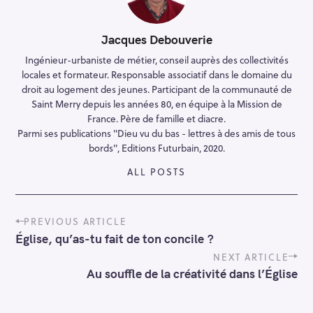
Jacques Debouverie
Ingénieur-urbaniste de métier, conseil auprès des collectivités
locales et formateur. Responsable associatif dans le domaine du
droit au logement des jeunes. Participant de la communauté de
Saint Merry depuis les années 80, en équipe à la Mission de
France. Père de famille et diacre.
Parmi ses publications "Dieu vu du bas - lettres à des amis de tous
bords", Editions Futurbain, 2020.
ALL POSTS
P
PREVIOUS ARTICLE
o
Église, qu’as-tu fait de ton concile ?
s
t
NEXT ARTICLE
n
Au souffle de la créativité dans l’Église
a
v