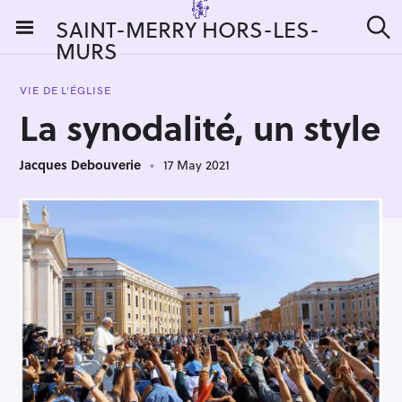
S
SAINT-MERRY HORS-LES-
k
MURS
S
i
e
a
p
r
VIE DE L'ÉGLISE
t
c
La synodalité, un style
h
o
c
Jacques Debouverie
17 May 2021
o
n
t
e
n
t