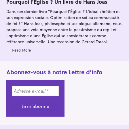
T
Pourquoi l’Église ? Un livre de Hans Joas
E
G
Dans son dernier livre "Pourquoi l'Église ? L’idéal chrétien et
O
R
son expression sociale. Optimisation de soi ou communauté
I
E
de foi ?" Hans Joas, philosophe et sociologue allemand, nous
S
propose une voie moyenne entre le pessimisme du repli et
l’optimisme d’une Église qui se considérerait comme
référence universelle. Une recension de Gérard Tracol.
Read More
Abonnez-vous à notre Lettre d’info