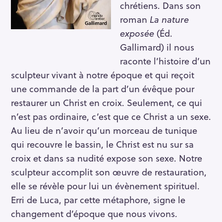
chrétiens. Dans son
roman
La nature
exposée
(Éd.
Gallimard) il nous
raconte l’histoire d’un
sculpteur vivant à notre époque et qui reçoit
une commande de la part d’un évêque pour
S
restaurer un Christ en croix. Seulement, ce qui
e
n’est pas ordinaire, c’est que ce Christ a un sexe.
a
Au lieu de n’avoir qu’un morceau de tunique
r
qui recouvre le bassin, le Christ est nu sur sa
c
h
croix et dans sa nudité expose son sexe. Notre
f
sculpteur accomplit son œuvre de restauration,
o
elle se révèle pour lui un évènement spirituel.
r
Erri de Luca, par cette métaphore, signe le
:
changement d’époque que nous vivons.