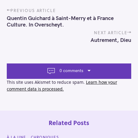
P
PREVIOUS ARTICLE
o
Quentin Guichard à Saint-Merry et à France
s
Culture. In Overscheyt.
t
n
NEXT ARTICLE
a
Autrement, Dieu
v
i
g
a
t
0 comments
i
o
This site uses Akismet to reduce spam.
Learn how your
n
comment data is processed.
Related Posts
C
À LA UNE
CHRONIQUES