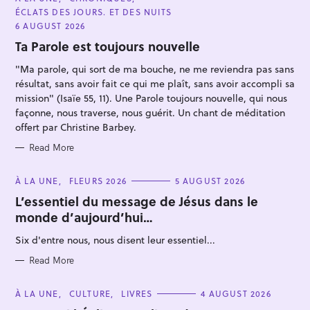
A
ÉCLATS DES JOURS. ET DES NUITS
T
E
6 AUGUST 2026
G
O
Ta Parole est toujours nouvelle
R
I
"Ma parole, qui sort de ma bouche, ne me reviendra pas sans
E
S
résultat, sans avoir fait ce qui me plaît, sans avoir accompli sa
mission" (Isaïe 55, 11). Une Parole toujours nouvelle, qui nous
façonne, nous traverse, nous guérit. Un chant de méditation
offert par Christine Barbey.
Read More
C
À LA UNE
FLEURS 2026
5 AUGUST 2026
A
T
L’essentiel du message de Jésus dans le
E
monde d’aujourd’hui…
G
O
R
Six d'entre nous, nous disent leur essentiel...
I
E
S
Read More
C
À LA UNE
CULTURE
LIVRES
4 AUGUST 2026
A