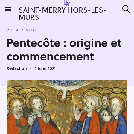
S
SAINT-MERRY HORS-LES-
k
MURS
S
i
e
a
p
r
VIE DE L'ÉGLISE
t
c
Pentecôte : origine et
h
o
c
commencement
o
n
Rédaction
2 June 2021
t
e
n
t