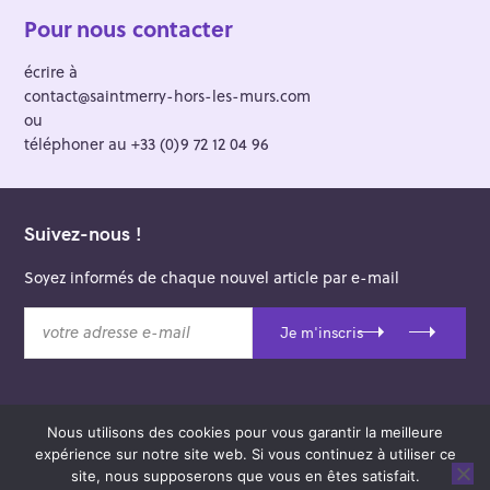
Pour nous contacter
écrire à
contact@saintmerry-hors-les-murs.com
ou
téléphoner au +33 (0)9 72 12 04 96
Suivez-nous !
Soyez informés de chaque nouvel article par e-mail
v
Je m'inscris
o
t
r
e
Nous utilisons des cookies pour vous garantir la meilleure
a
© 2026 Saint-Merry Hors-les-Murs.
expérience sur notre site web. Si vous continuez à utiliser ce
d
Theme: Felt by
Pixelgrade
.
site, nous supposerons que vous en êtes satisfait.
r