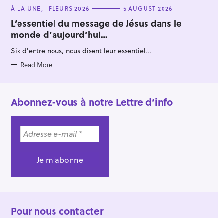
C
À LA UNE
FLEURS 2026
5 AUGUST 2026
A
T
L’essentiel du message de Jésus dans le
E
monde d’aujourd’hui…
G
O
R
Six d'entre nous, nous disent leur essentiel...
I
E
S
Read More
Abonnez-vous à notre Lettre d’info
Pour nous contacter