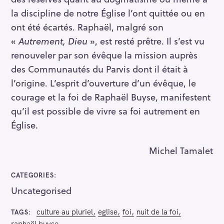
la discipline de notre Église l’ont quittée ou en
ont été écartés. Raphaël, malgré son
«
Autrement, Dieu
», est resté prêtre. Il s’est vu
renouveler par son évêque la mission auprès
des Communautés du Parvis dont il était à
l’origine. L’esprit d’ouverture d’un évêque, le
S
courage et la foi de Raphaël Buyse, manifestent
e
a
qu’il est possible de vivre sa foi autrement en
r
Église.
c
h
Michel Tamalet
f
o
CATEGORIES
r
Uncategorised
:
culture au pluriel
eglise
foi
nuit de la foi
TAGS
raphaël buyse