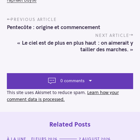
P
PREVIOUS ARTICLE
o
Pentecôte : origine et commencement
s
t
NEXT ARTICLE
n
« Le ciel est de plus en plus haut : on aimerait y
a
tailler des marches. »
v
i
g
a
t
0 comments
i
o
This site uses Akismet to reduce spam.
Learn how your
n
comment data is processed.
Related Posts
C
À LA UNE
FLEURS 2026
7 AUGUST 2026