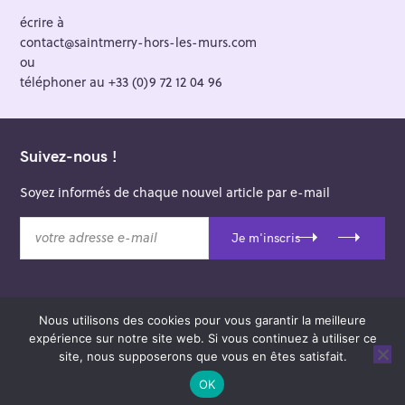
écrire à
contact@saintmerry-hors-les-murs.com
ou
téléphoner au +33 (0)9 72 12 04 96
Suivez-nous !
Soyez informés de chaque nouvel article par e-mail
v
Je m'inscris
o
t
r
e
Nous utilisons des cookies pour vous garantir la meilleure
a
© 2026 Saint-Merry Hors-les-Murs.
expérience sur notre site web. Si vous continuez à utiliser ce
d
Theme: Felt by
Pixelgrade
.
site, nous supposerons que vous en êtes satisfait.
r
e
OK
s