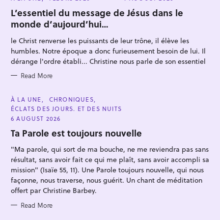
A
T
L’essentiel du message de Jésus dans le
E
monde d’aujourd’hui…
G
O
R
le Christ renverse les puissants de leur trône, il élève les
I
E
humbles. Notre époque a donc furieusement besoin de lui. Il
S
dérange l'ordre établi... Christine nous parle de son essentiel
Read More
C
À LA UNE
CHRONIQUES
A
ÉCLATS DES JOURS. ET DES NUITS
T
E
6 AUGUST 2026
G
O
Ta Parole est toujours nouvelle
R
I
"Ma parole, qui sort de ma bouche, ne me reviendra pas sans
E
S
résultat, sans avoir fait ce qui me plaît, sans avoir accompli sa
mission" (Isaïe 55, 11). Une Parole toujours nouvelle, qui nous
façonne, nous traverse, nous guérit. Un chant de méditation
offert par Christine Barbey.
Read More