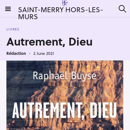
S
SAINT-MERRY HORS-LES-
k
MURS
S
i
e
a
p
r
LIVRES
t
c
Autrement, Dieu
h
o
c
Rédaction
2 June 2021
o
n
t
e
n
t