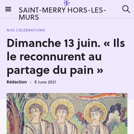
S
SAINT-MERRY HORS-LES-
k
MURS
S
i
e
a
p
r
NOS CÉLÉBRATIONS
t
c
Dimanche 13 juin. « Ils
h
o
c
le reconnurent au
o
n
partage du pain »
t
e
Rédaction
8 June 2021
n
t