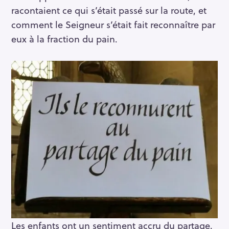
r
racontaient ce qui s’était passé sur la route, et
c
comment le Seigneur s’était fait reconnaître par
h
eux à la fraction du pain.
f
o
r
:
Les enfants ont un sentiment accru du partage.