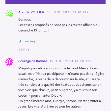
i
o
n
14 JUNE 2021 AT 10H42
Alain RIVOLLIER
Bonjour,
Les textes proposés ne sont pas les textes officiels du
dimanche 13 juin……!
Loading...
REPLY
15 JUNE 2021 AT 20H27
Solange de Raynal
Magnifique célébration, comme le Saint Merry d’avant
savait les offrir aux participants – n’étant pas dans l’église
dimanche, je viens de la découvrir sur le site, et j’ai été
très sensible à la qualité des textes et des chants car on
voit bien que chacun, petit ou grand, y a mis tout son
coeur » pour chanter Dieu ».
Un grand merci à Aïna, Giorgia, Kotoné, Nestor, Vittoria,
Jesùs, Evelyne, Aurélien et tous les autres !