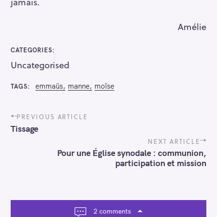
jamais.
Amélie
CATEGORIES
Uncategorised
emmaüs
manne
moïse
TAGS
P
PREVIOUS ARTICLE
o
Tissage
s
t
NEXT ARTICLE
n
Pour une Église synodale : communion,
a
participation et mission
v
i
g
a
t
2 comments