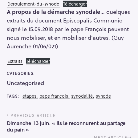
Deroulement-du-synode
Télécharger
A propos de la démarche synodale
… quelques
extraits du document Episcopalis Communio
signé le 15.09.2018 par le pape François peuvent
nous mobiliser, et en mobiliser d’autres. (Guy
Aurenche 01/06/021)
Extraits
Télécharger
CATEGORIES
Uncategorised
étapes
pape françois
synodalité
synode
TAGS
P
PREVIOUS ARTICLE
o
Dimanche 13 juin. « Ils le reconnurent au partage
s
du pain »
t
NEXT ARTICLE