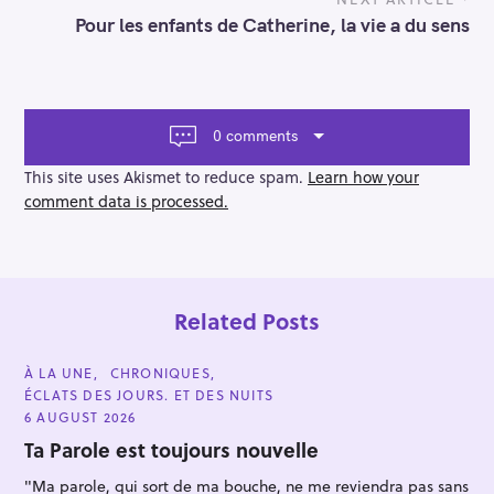
n
a
Pour les enfants de Catherine, la vie a du sens
v
i
g
a
t
0 comments
i
o
This site uses Akismet to reduce spam.
Learn how your
n
comment data is processed.
Related Posts
C
À LA UNE
CHRONIQUES
A
ÉCLATS DES JOURS. ET DES NUITS
T
E
6 AUGUST 2026
G
O
Ta Parole est toujours nouvelle
R
I
"Ma parole, qui sort de ma bouche, ne me reviendra pas sans
E