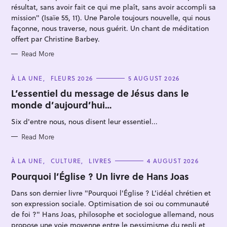
S
résultat, sans avoir fait ce qui me plaît, sans avoir accompli sa
mission" (Isaïe 55, 11). Une Parole toujours nouvelle, qui nous
façonne, nous traverse, nous guérit. Un chant de méditation
offert par Christine Barbey.
Read More
C
À LA UNE
FLEURS 2026
5 AUGUST 2026
A
T
L’essentiel du message de Jésus dans le
E
monde d’aujourd’hui…
G
O
R
Six d'entre nous, nous disent leur essentiel...
I
E
S
Read More
C
À LA UNE
CULTURE
LIVRES
4 AUGUST 2026
A
T
Pourquoi l’Église ? Un livre de Hans Joas
E
G
Dans son dernier livre "Pourquoi l'Église ? L’idéal chrétien et
O
R
son expression sociale. Optimisation de soi ou communauté
I
E
de foi ?" Hans Joas, philosophe et sociologue allemand, nous
S
propose une voie moyenne entre le pessimisme du repli et