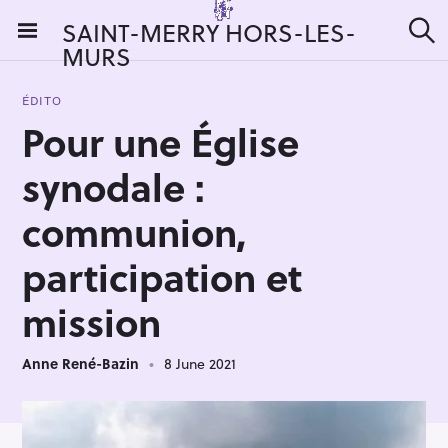
S
SAINT-MERRY HORS-LES-
k
MURS
S
i
e
a
p
r
ÉDITO
t
c
Pour une Église
h
o
c
synodale :
o
n
communion,
t
participation et
e
n
mission
t
Anne René-Bazin
8 June 2021