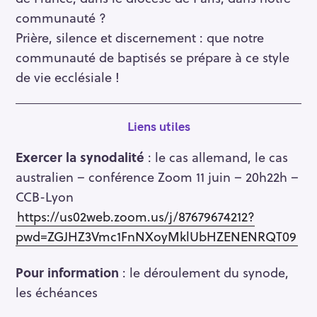
communauté ?
Prière, silence et discernement : que notre
communauté de baptisés se prépare à ce style
de vie ecclésiale !
S
e
Liens utiles
a
r
Exercer la synodalité
: le cas allemand, le cas
c
australien – conférence Zoom 11 juin – 20h22h –
h
CCB-Lyon
f
https://us02web.zoom.us/j/87679674212?
o
pwd=ZGJHZ3Vmc1FnNXoyMklUbHZENENRQT09
r
:
Pour information
: le déroulement du synode,
les échéances