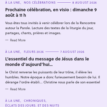
C
À LA UNE
NOS CÉLÉBRATIONS
8 AUGUST 2026
A
T
Prochaine célébration, en visio : dimanche 9
E
août à 11 h
G
O
R
Vous êtes tous invités à venir célébrer lors de la Rencontre
I
E
autour la Parole. Lecture des textes de la liturgie du jour,
S
partages, chants, prières et images.
Read More
C
À LA UNE
FLEURS 2026
7 AUGUST 2026
A
T
L’essentiel du message de Jésus dans le
E
monde d’aujourd’hui…
G
O
R
le Christ renverse les puissants de leur trône, il élève les
I
E
humbles. Notre époque a donc furieusement besoin de lui. Il
S
dérange l'ordre établi... Christine nous parle de son essentiel
Read More
C
À LA UNE
CHRONIQUES
A
ÉCLATS DES JOURS. ET DES NUITS
T