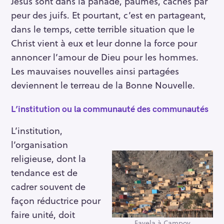
Jésus sont dans la panade, paumés, cachés par
peur des juifs. Et pourtant, c’est en partageant,
dans le temps, cette terrible situation que le
Christ vient à eux et leur donne la force pour
annoncer l’amour de Dieu pour les hommes.
Les mauvaises nouvelles ainsi partagées
deviennent le terreau de la Bonne Nouvelle.
S
L’institution ou la communauté des communautés
e
a
L’institution,
r
l’organisation
c
religieuse, dont la
h
tendance est de
f
cadrer souvent de
o
r
façon réductrice pour
:
faire unité, doit
Favela à Campoy