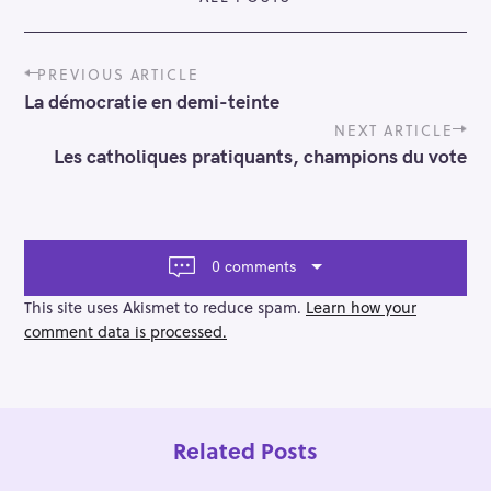
P
PREVIOUS ARTICLE
o
La démocratie en demi-teinte
s
t
NEXT ARTICLE
n
Les catholiques pratiquants, champions du vote
a
v
i
g
a
0 comments
t
i
This site uses Akismet to reduce spam.
Learn how your
o
comment data is processed.
n
Related Posts