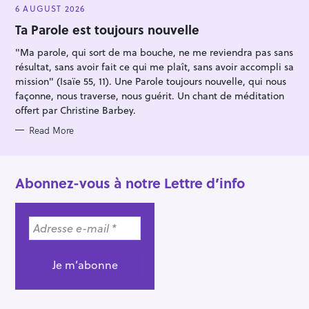
E
6 AUGUST 2026
G
O
Ta Parole est toujours nouvelle
R
I
"Ma parole, qui sort de ma bouche, ne me reviendra pas sans
E
S
résultat, sans avoir fait ce qui me plaît, sans avoir accompli sa
mission" (Isaïe 55, 11). Une Parole toujours nouvelle, qui nous
façonne, nous traverse, nous guérit. Un chant de méditation
offert par Christine Barbey.
Read More
Abonnez-vous à notre Lettre d’info