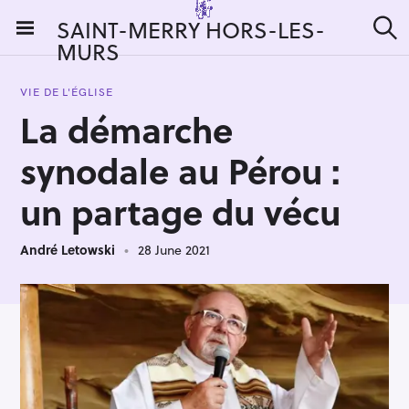
S
SAINT-MERRY HORS-LES-
k
MURS
S
i
e
a
p
r
VIE DE L'ÉGLISE
t
c
La démarche
h
o
c
synodale au Pérou :
o
n
un partage du vécu
t
e
André Letowski
28 June 2021
n
t