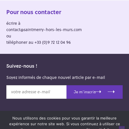
Pour nous contacter
écrire à
contact@saintmerry-hors-les-murs.com
ou
téléphoner au +33 (0)9 72 12 04 96
Suivez-nous !
Soyez informés de chaque nouvel article par e-mail
v
Je m'inscris
o
t
r
e
Nous utilisons des cookies pour vous garantir la meilleure
a
© 2026 Saint-Merry Hors-les-Murs.
expérience sur notre site web. Si vous continuez à utiliser ce
d