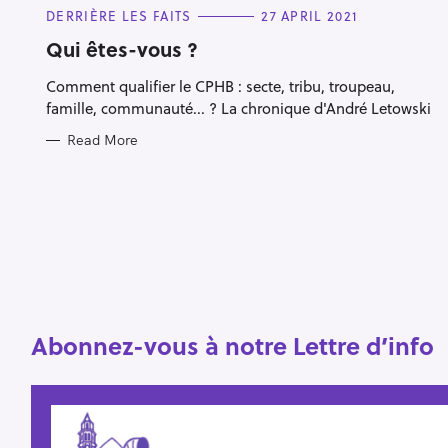
C
DERRIÈRE LES FAITS
27 APRIL 2021
A
T
Qui êtes-vous ?
E
G
Comment qualifier le CPHB : secte, tribu, troupeau,
O
R
famille, communauté... ? La chronique d'André Letowski
I
E
Read More
S
Abonnez-vous à notre Lettre d’info