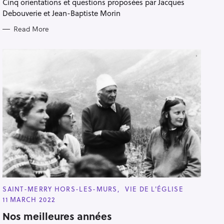
Cinq orientations et questions proposées par Jacques
Debouverie et Jean-Baptiste Morin
Read More
C
SAINT-MERRY HORS-LES-MURS
VIE DE L'ÉGLISE
A
11 MARCH 2022
T
E
Nos meilleures années
G
O