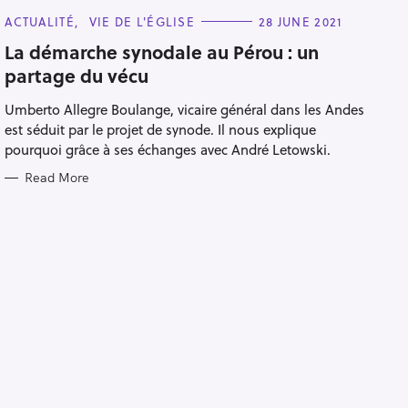
C
ACTUALITÉ
VIE DE L'ÉGLISE
28 JUNE 2021
A
T
La démarche synodale au Pérou : un
E
partage du vécu
G
O
R
Umberto Allegre Boulange, vicaire général dans les Andes
I
E
est séduit par le projet de synode. Il nous explique
S
pourquoi grâce à ses échanges avec André Letowski.
Read More