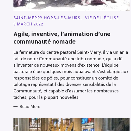
C
SAINT-MERRY HORS-LES-MURS
VIE DE L'ÉGLISE
A
5 MARCH 2022
T
E
Agile, inventive, l’animation d’une
G
O
communauté nomade
R
I
E
La fermeture du centre pastoral Saint-Merry, il y a un an a
S
fait de notre Communauté une tribu nomade, qui a dû
s’inventer de nouveaux moyens d’existence. L’équipe
pastorale élue quelques mois auparavant s’est élargie aux
responsables de pôles, pour constituer un comité de
S
pilotage représentatif des diverses sensibilités de la
e
Communauté, et capable d’assumer les nombreuses
tâches, pour la plupart nouvelles.
a
r
Read More
c
h
f