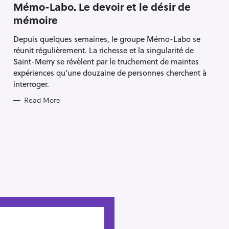
E
Mémo-Labo. Le devoir et le désir de
G
O
mémoire
R
I
E
Depuis quelques semaines, le groupe Mémo-Labo se
S
réunit régulièrement. La richesse et la singularité de
Saint-Merry se révèlent par le truchement de maintes
expériences qu’une douzaine de personnes cherchent à
interroger.
Read More