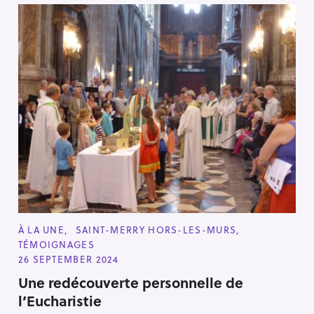
C
À LA UNE
SAINT-MERRY HORS-LES-MURS
A
TÉMOIGNAGES
T
E
26 SEPTEMBER 2024
G
O
Une redécouverte personnelle de
R
l’Eucharistie
I
E