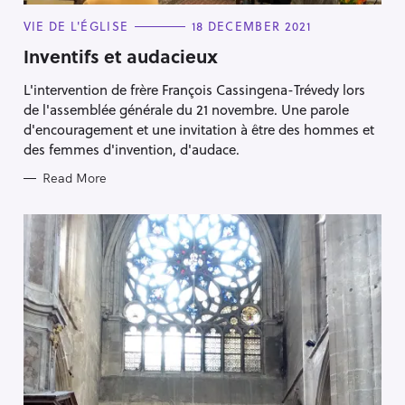
C
VIE DE L'ÉGLISE
18 DECEMBER 2021
A
T
Inventifs et audacieux
E
G
L'intervention de frère François Cassingena-Trévedy lors
O
R
de l'assemblée générale du 21 novembre. Une parole
I
E
d'encouragement et une invitation à être des hommes et
S
des femmes d'invention, d'audace.
Read More
Press Esc to cancel.