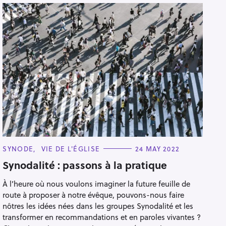
C
SYNODE
VIE DE L'ÉGLISE
24 MAY 2022
A
T
Synodalité : passons à la pratique
E
G
À l’heure où nous voulons imaginer la future feuille de
O
R
route à proposer à notre évêque, pouvons-nous faire
I
E
nôtres les idées nées dans les groupes Synodalité et les
S
transformer en recommandations et en paroles vivantes ?