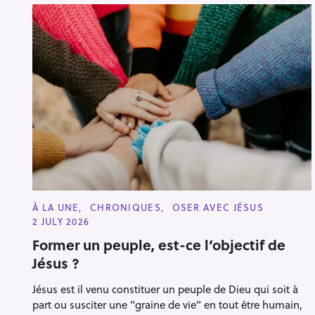
C
À LA UNE
CHRONIQUES
OSER AVEC JÉSUS
A
2 JULY 2026
T
E
Former un peuple, est-ce l’objectif de
G
O
Jésus ?
R
I
E
Jésus est il venu constituer un peuple de Dieu qui soit à
S
part ou susciter une "graine de vie" en tout être humain,