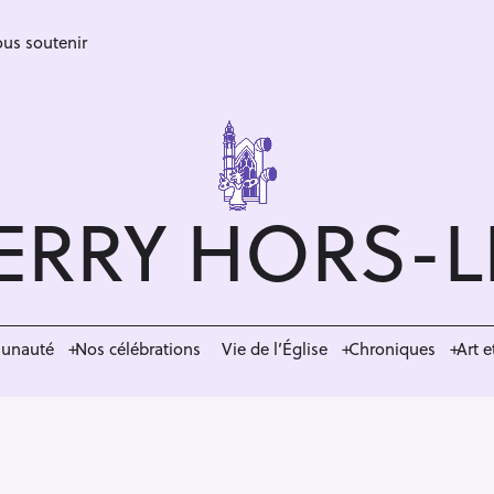
us soutenir
ERRY HORS-
munauté
Nos célébrations
Vie de l’Église
Chroniques
Art e