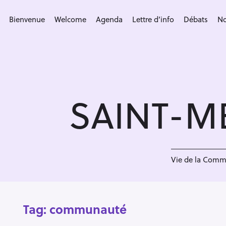
S
k
Bienvenue
Welcome
Agenda
Lettre d’info
Débats
No
i
p
t
o
c
SAINT-M
o
n
t
e
n
Vie de la Com
t
Tag:
communauté