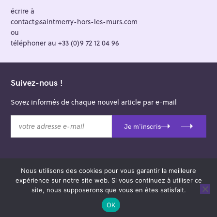
écrire à
contact@saintmerry-hors-les-murs.com
ou
téléphoner au +33 (0)9 72 12 04 96
Suivez-nous !
Soyez informés de chaque nouvel article par e-mail
v
Je m'inscris
o
t
r
e
Nous utilisons des cookies pour vous garantir la meilleure
a
© 2026 Saint-Merry Hors-les-Murs.
expérience sur notre site web. Si vous continuez à utiliser ce
d
Theme: Felt by
Pixelgrade
.
site, nous supposerons que vous en êtes satisfait.
r
e
OK
s