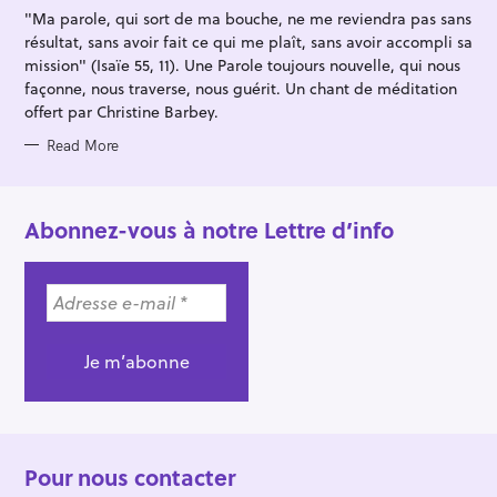
I
"Ma parole, qui sort de ma bouche, ne me reviendra pas sans
E
S
résultat, sans avoir fait ce qui me plaît, sans avoir accompli sa
mission" (Isaïe 55, 11). Une Parole toujours nouvelle, qui nous
façonne, nous traverse, nous guérit. Un chant de méditation
offert par Christine Barbey.
Read More
Abonnez-vous à notre Lettre d’info
Pour nous contacter