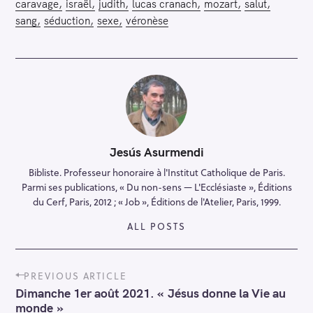
caravage
israël
judith
lucas cranach
mozart
salut
sang
séduction
sexe
véronèse
Jesús Asurmendi
Bibliste. Professeur honoraire à l'Institut Catholique de Paris.
Parmi ses publications, « Du non-sens — L'Ecclésiaste », Éditions
du Cerf, Paris, 2012 ; « Job », Éditions de l'Atelier, Paris, 1999.
ALL POSTS
P
PREVIOUS ARTICLE
o
Dimanche 1er août 2021. « Jésus donne la Vie au
s
monde »