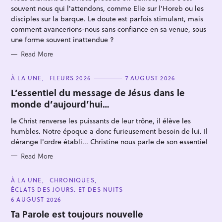
E
souvent nous qui l'attendons, comme Elie sur l'Horeb ou les
S
disciples sur la barque. Le doute est parfois stimulant, mais
comment avancerions-nous sans confiance en sa venue, sous
une forme souvent inattendue ?
Read More
C
À LA UNE
FLEURS 2026
7 AUGUST 2026
A
T
L’essentiel du message de Jésus dans le
E
monde d’aujourd’hui…
G
O
R
le Christ renverse les puissants de leur trône, il élève les
I
E
humbles. Notre époque a donc furieusement besoin de lui. Il
S
dérange l'ordre établi... Christine nous parle de son essentiel
Read More
C
À LA UNE
CHRONIQUES
A
ÉCLATS DES JOURS. ET DES NUITS
T
E
6 AUGUST 2026
G
O
Ta Parole est toujours nouvelle
R