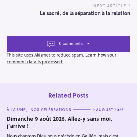
t
n
NEXT ARTICLE
a
Le sacré, de la séparation à la relation
v
i
g
a
t
0 comments
i
o
This site uses Akismet to reduce spam.
Learn how your
n
comment data is processed.
Related Posts
C
À LA UNE
NOS CÉLÉBRATIONS
9 AUGUST 2026
A
T
Dimanche 9 août 2026. Allez-y sans moi,
E
j’arrive !
G
O
R
Nous chantons Dieu nous précède en Galilée, mais c'est
I