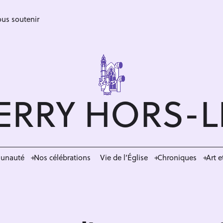
us soutenir
ERRY HORS-
munauté
Nos célébrations
Vie de l’Église
Chroniques
Art e