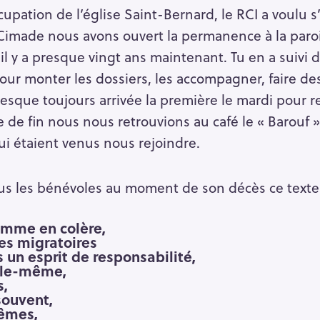
ccupation de l’église Saint-Bernard, le RCI a voulu s
 Cimade nous avons ouvert la permanence à la paro
Press Esc to cancel.
, il y a presque vingt ans maintenant. Tu en a suivi 
ur monter les dossiers, les accompagner, faire de
resque toujours arrivée la première le mardi pour r
re de fin nous nous retrouvions au café le « Barouf 
ui étaient venus nous rejoindre.
s les bénévoles au moment de son décès ce texte qu
femme en colère,
ues migratoires
 un esprit de responsabilité,
elle-même,
s,
souvent,
mêmes,