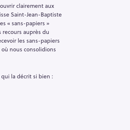
’ouvrir clairement aux
isse Saint-Jean-Baptiste
des « sans-papiers »
s recours auprès du
ecevoir les sans-papiers
» où nous consolidions
i la décrit si bien :