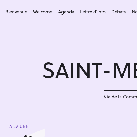
S
k
Bienvenue
Welcome
Agenda
Lettre d’info
Débats
No
i
p
t
o
c
SAINT-M
o
n
t
e
n
Vie de la Com
t
À LA UNE