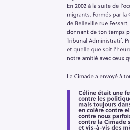
En 2002 à la suite de l’o
r
c
migrants. Formés par la
h
de Belleville rue Fessart
f
donnant de ton temps po
o
Tribunal Administratif. P
r
et quelle que soit l’heu
:
notre amitié avec ceux q
La Cimade a envoyé à tou
Céline était une 
contre les politiq
mais toujours dans
en colère contre 
contre nous parfoi
contre la Cimade 
et vis-à-vis des 