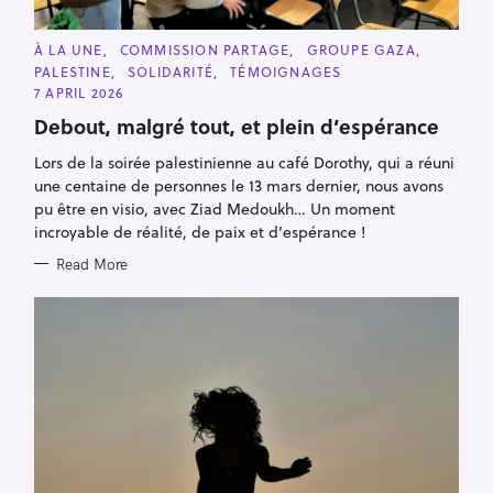
C
À LA UNE
COMMISSION PARTAGE
GROUPE GAZA
A
PALESTINE
SOLIDARITÉ
TÉMOIGNAGES
T
E
7 APRIL 2026
G
O
Debout, malgré tout, et plein d’espérance
R
I
Lors de la soirée palestinienne au café Dorothy, qui a réuni
E
S
une centaine de personnes le 13 mars dernier, nous avons
pu être en visio, avec Ziad Medoukh… Un moment
incroyable de réalité, de paix et d’espérance !
Read More