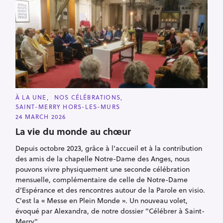
C
À LA UNE
NOS CÉLÉBRATIONS
A
SAINT-MERRY HORS-LES-MURS
T
E
24 MARCH 2026
G
O
La vie du monde au chœur
R
I
Depuis octobre 2023, grâce à l'accueil et à la contribution
E
S
des amis de la chapelle Notre-Dame des Anges, nous
pouvons vivre physiquement une seconde célébration
mensuelle, complémentaire de celle de Notre-Dame
d’Espérance et des rencontres autour de la Parole en visio.
C'est la « Messe en Plein Monde ». Un nouveau volet,
évoqué par Alexandra, de notre dossier "Célébrer à Saint-
Merry".