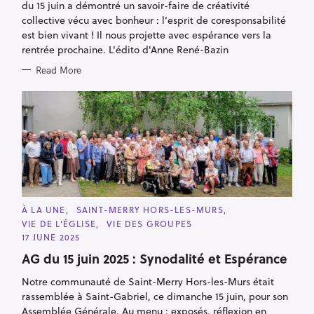
du 15 juin a démontré un savoir-faire de créativité
collective vécu avec bonheur : l’esprit de coresponsabilité
est bien vivant ! Il nous projette avec espérance vers la
rentrée prochaine. L'édito d'Anne René-Bazin
Read More
S
e
a
r
c
h
C
À LA UNE
SAINT-MERRY HORS-LES-MURS
f
A
VIE DE L'ÉGLISE
VIE DES GROUPES
T
o
E
17 JUNE 2025
G
r
O
AG du 15 juin 2025 : Synodalité et Espérance
:
R
I
Notre communauté de Saint-Merry Hors-les-Murs était
E
S
rassemblée à Saint-Gabriel, ce dimanche 15 juin, pour son
Assemblée Générale. Au menu : exposés, réflexion en