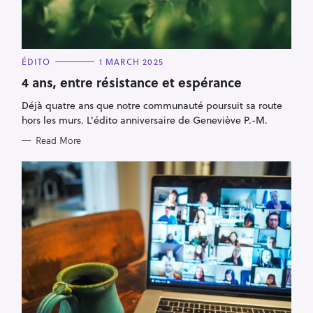
C
ÉDITO
1 MARCH 2025
A
T
4 ans, entre résistance et espérance
E
G
Déjà quatre ans que notre communauté poursuit sa route
O
R
hors les murs. L'édito anniversaire de Geneviève P.-M.
I
E
Read More
S