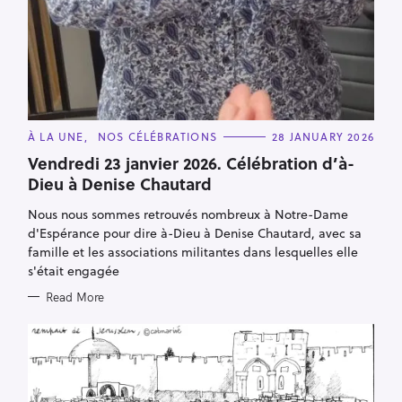
C
À LA UNE
NOS CÉLÉBRATIONS
28 JANUARY 2026
A
T
Vendredi 23 janvier 2026. Célébration d’à-
E
Dieu à Denise Chautard
G
O
R
Nous nous sommes retrouvés nombreux à Notre-Dame
I
E
d'Espérance pour dire à-Dieu à Denise Chautard, avec sa
S
famille et les associations militantes dans lesquelles elle
s'était engagée
Read More