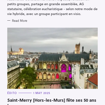
petits groupes, partage en grande assemblée, AG
statutaire, célébration eucharistique - selon notre mode de
vie hybride, avec un groupe participant en visio.
Read More
C
ÉDITO
1 MAY 2025
A
T
Saint-Merry [Hors-les-Murs] fête ses 50 ans
E
G