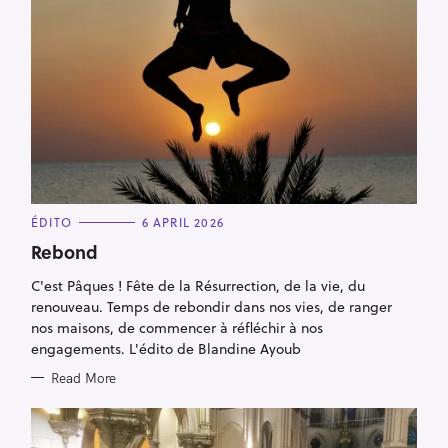
C
ÉDITO
6 APRIL 2026
A
T
Rebond
E
G
C'est Pâques ! Fête de la Résurrection, de la vie, du
O
R
renouveau. Temps de rebondir dans nos vies, de ranger
I
E
nos maisons, de commencer à réfléchir à nos
S
engagements. L'édito de Blandine Ayoub
Read More