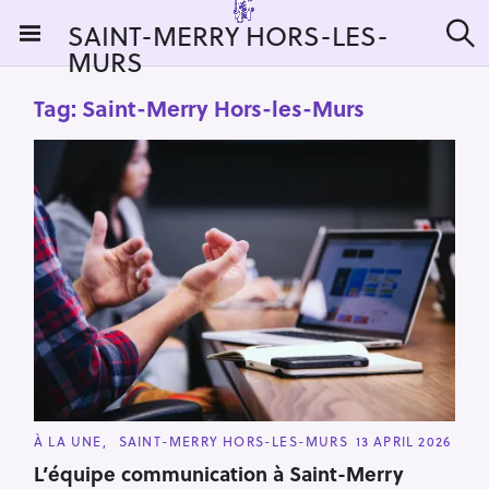
S
SAINT-MERRY HORS-LES-
k
MURS
S
i
e
a
p
Tag:
Saint-Merry Hors-les-Murs
r
t
c
h
o
c
o
n
t
e
n
t
C
À LA UNE
SAINT-MERRY HORS-LES-MURS
13 APRIL 2026
A
T
L’équipe communication à Saint-Merry
E