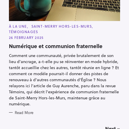
C
À LA UNE
SAINT-MERRY HORS-LES-MURS
A
TÉMOIGNAGES
T
E
26 FEBRUARY 2025
G
O
Numérique et communion fraternelle
R
I
Comment une communauté, privée brutalement de son
E
S
lieu d'ancrage, a-t-elle pu se réinventer en mode hybride,
tantôt accueillie chez les autres, tantôt réunie en ligne ? Et
comment ce modèle pourrait-il donner des pistes de
renouveau à d'autres communautés d’Église ? Nous
relayons ici l'article de Guy Aurenche, paru dans la revue
Témoins, qui décrit l'expérience de communion fraternelle
de Saint-Merry Hors-les-Murs, maintenue grâce au
numérique.
Read More
P
Next »