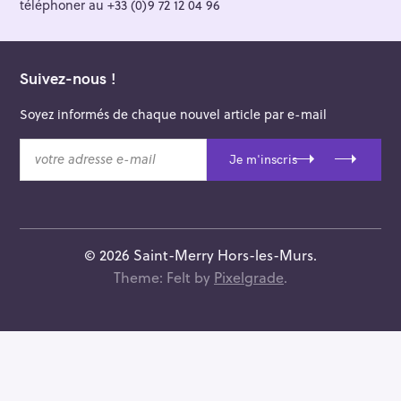
téléphoner au +33 (0)9 72 12 04 96
Suivez-nous !
Soyez informés de chaque nouvel article par e-mail
v
Je m'inscris
o
t
r
e
a
© 2026 Saint-Merry Hors-les-Murs.
d
Theme: Felt by
Pixelgrade
.
r
e
s
s
e
e