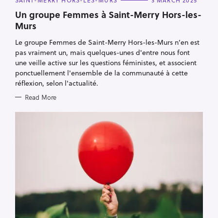
SAINT-MERRY HORS-LES-MURS
3 MARCH 2025
A
T
Un groupe Femmes à Saint-Merry Hors-les-
E
Murs
G
O
R
Le groupe Femmes de Saint-Merry Hors-les-Murs n’en est
I
E
pas vraiment un, mais quelques-unes d'entre nous font
S
une veille active sur les questions féministes, et associent
ponctuellement l'ensemble de la communauté à cette
réflexion, selon l'actualité.
Read More