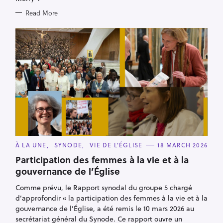
Read More
C
À LA UNE
SYNODE
VIE DE L'ÉGLISE
18 MARCH 2026
A
T
Participation des femmes à la vie et à la
E
gouvernance de l’Église
G
O
R
Comme prévu, le Rapport synodal du groupe 5 chargé
I
E
d’approfondir « la participation des femmes à la vie et à la
S
gouvernance de l’Église, a été remis le 10 mars 2026 au
secrétariat général du Synode. Ce rapport ouvre un