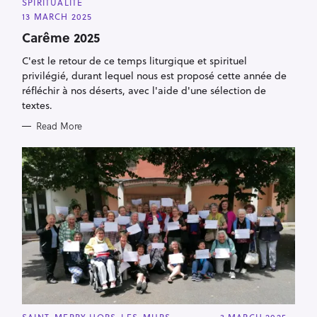
SPIRITUALITÉ
T
E
13 MARCH 2025
G
O
Carême 2025
R
I
C'est le retour de ce temps liturgique et spirituel
E
S
privilégié, durant lequel nous est proposé cette année de
réfléchir à nos déserts, avec l'aide d'une sélection de
textes.
Read More
C