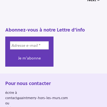
o
s
t
s
n
a
Abonnez-vous à notre Lettre d’info
v
i
g
a
t
i
o
n
Pour nous contacter
écrire à
contact@saintmerry-hors-les-murs.com
ou