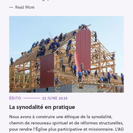
Read More
C
ÉDITO
22 JUNE 2025
A
T
La synodalité en pratique
E
G
Nous avons à construire une éthique de la synodalité,
O
R
chemin de renouveau spirituel et de réformes structurelles,
I
E
pour rendre l’Église plus participative et missionnaire. L’AG
S