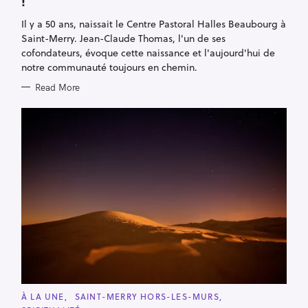
!
O
R
Il y a 50 ans, naissait le Centre Pastoral Halles Beaubourg à
I
E
Saint-Merry. Jean-Claude Thomas, l'un de ses
S
cofondateurs, évoque cette naissance et l'aujourd'hui de
notre communauté toujours en chemin.
Read More
C
À LA UNE
SAINT-MERRY HORS-LES-MURS
A