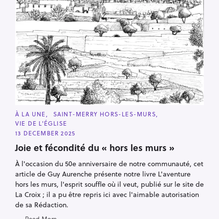
C
À LA UNE
SAINT-MERRY HORS-LES-MURS
A
VIE DE L'ÉGLISE
T
E
13 DECEMBER 2025
G
O
Joie et fécondité du « hors les murs »
R
I
À l'occasion du 50e anniversaire de notre communauté, cet
E
S
article de Guy Aurenche présente notre livre L'aventure
hors les murs, l'esprit souffle où il veut, publié sur le site de
La Croix ; il a pu être repris ici avec l'aimable autorisation
de sa Rédaction.