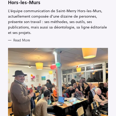
Hors-les-Murs
G
O
R
L'équipe communication de Saint-Merry Hors-les-Murs,
I
E
actuellement composée d'une dizaine de personnes,
S
présente son travail : ses méthodes, ses outils, ses
publications, mais aussi sa déontologie, sa ligne éditoriale
et ses projets.
Read More