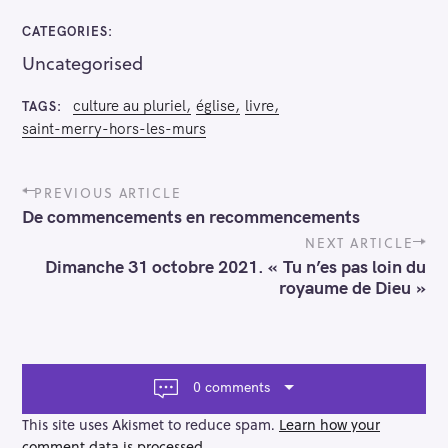
CATEGORIES
Uncategorised
culture au pluriel
église
livre
TAGS
saint-merry-hors-les-murs
P
PREVIOUS ARTICLE
o
De commencements en recommencements
s
t
NEXT ARTICLE
n
Dimanche 31 octobre 2021. « Tu n’es pas loin du
S
a
royaume de Dieu »
e
v
a
i
g
r
a
c
t
0 comments
h
i
f
o
This site uses Akismet to reduce spam.
Learn how your
n
o
comment data is processed.