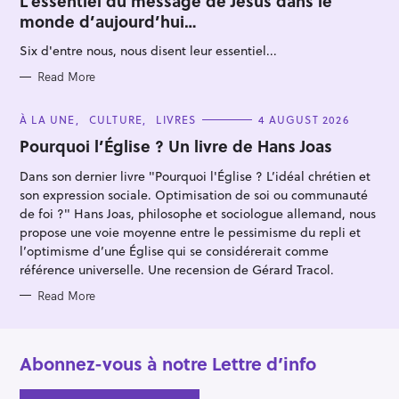
L’essentiel du message de Jésus dans le
E
monde d’aujourd’hui…
G
O
R
Six d'entre nous, nous disent leur essentiel...
I
E
S
Read More
C
À LA UNE
CULTURE
LIVRES
4 AUGUST 2026
A
T
Pourquoi l’Église ? Un livre de Hans Joas
E
G
Dans son dernier livre "Pourquoi l'Église ? L’idéal chrétien et
O
R
son expression sociale. Optimisation de soi ou communauté
I
E
de foi ?" Hans Joas, philosophe et sociologue allemand, nous
S
propose une voie moyenne entre le pessimisme du repli et
l’optimisme d’une Église qui se considérerait comme
référence universelle. Une recension de Gérard Tracol.
Read More
Abonnez-vous à notre Lettre d’info