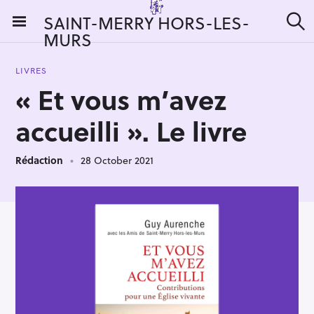
S
SAINT-MERRY HORS-LES-
k
MURS
S
i
e
a
p
r
LIVRES
t
c
« Et vous m’avez
h
o
c
accueilli ». Le livre
o
n
Rédaction
28 October 2021
t
e
n
t