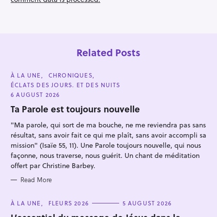
r
:
Related Posts
C
À LA UNE
CHRONIQUES
A
ÉCLATS DES JOURS. ET DES NUITS
T
E
6 AUGUST 2026
G
O
Ta Parole est toujours nouvelle
R
I
"Ma parole, qui sort de ma bouche, ne me reviendra pas sans
E
S
résultat, sans avoir fait ce qui me plaît, sans avoir accompli sa
mission" (Isaïe 55, 11). Une Parole toujours nouvelle, qui nous
façonne, nous traverse, nous guérit. Un chant de méditation
offert par Christine Barbey.
Read More
C
À LA UNE
FLEURS 2026
5 AUGUST 2026
A
T