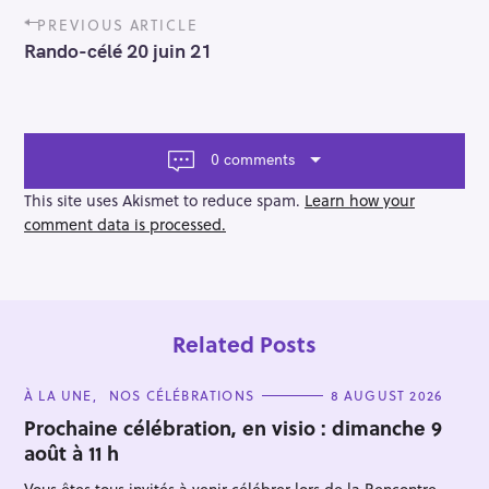
P
PREVIOUS ARTICLE
o
Rando-célé 20 juin 21
s
t
n
a
v
0 comments
i
g
This site uses Akismet to reduce spam.
Learn how your
a
comment data is processed.
t
i
o
n
Related Posts
C
À LA UNE
NOS CÉLÉBRATIONS
8 AUGUST 2026
A
T
Prochaine célébration, en visio : dimanche 9
E
août à 11 h
G
O
R
Vous êtes tous invités à venir célébrer lors de la Rencontre