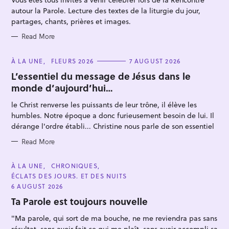
I
E
autour la Parole. Lecture des textes de la liturgie du jour,
S
partages, chants, prières et images.
Read More
C
À LA UNE
FLEURS 2026
7 AUGUST 2026
A
T
L’essentiel du message de Jésus dans le
S
E
monde d’aujourd’hui…
G
e
O
R
a
le Christ renverse les puissants de leur trône, il élève les
I
r
E
humbles. Notre époque a donc furieusement besoin de lui. Il
S
dérange l'ordre établi... Christine nous parle de son essentiel
c
h
Read More
f
o
C
À LA UNE
CHRONIQUES
A
ÉCLATS DES JOURS. ET DES NUITS
r
T
E
6 AUGUST 2026
:
G
O
Ta Parole est toujours nouvelle
R
I
"Ma parole, qui sort de ma bouche, ne me reviendra pas sans
E
S
résultat, sans avoir fait ce qui me plaît, sans avoir accompli sa