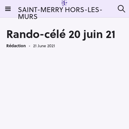
S
SAINT-MERRY HORS-LES-
k
MURS
S
i
e
a
p
r
Rando-célé 20 juin 21
t
c
h
o
Rédaction
21 June 2021
c
o
n
t
e
n
t