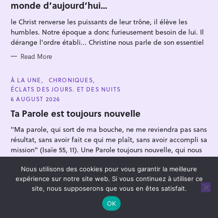
monde d’aujourd’hui…
G
O
R
le Christ renverse les puissants de leur trône, il élève les
I
E
humbles. Notre époque a donc furieusement besoin de lui. Il
S
dérange l'ordre établi... Christine nous parle de son essentiel
Read More
C
À LA UNE
CHRONIQUES
A
ÉCLATS DES JOURS. ET DES NUITS
T
E
6 AUGUST 2026
G
O
Ta Parole est toujours nouvelle
R
I
"Ma parole, qui sort de ma bouche, ne me reviendra pas sans
E
S
résultat, sans avoir fait ce qui me plaît, sans avoir accompli sa
mission" (Isaïe 55, 11). Une Parole toujours nouvelle, qui nous
façonne, nous traverse, nous guérit. Un chant de méditation
Nous utilisons des cookies pour vous garantir la meilleure
offert par Christine Barbey.
expérience sur notre site web. Si vous continuez à utiliser ce
Read More
site, nous supposerons que vous en êtes satisfait.
OK