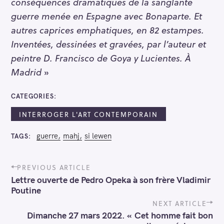
conséquences dramatiques de la sanglante
guerre menée en Espagne avec Bonaparte. Et
autres caprices emphatiques, en 82 estampes.
Inventées, dessinées et gravées, par l’auteur et
peintre D. Francisco de Goya y Lucientes. À
Madrid
»
CATEGORIES
INTERROGER L'ART CONTEMPORAIN
guerre
mahj
si lewen
TAGS
P
PREVIOUS ARTICLE
o
Lettre ouverte de Pedro Opeka à son frère Vladimir
s
Poutine
t
n
NEXT ARTICLE
a
Dimanche 27 mars 2022. « Cet homme fait bon