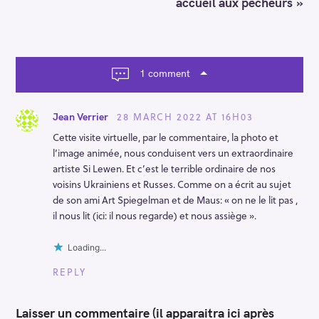
v
accueil aux pécheurs »
i
g
a
t
i
1 comment
o
n
28 MARCH 2022 AT 16H03
Jean Verrier
Cette visite virtuelle, par le commentaire, la photo et
l’image animée, nous conduisent vers un extraordinaire
artiste Si Lewen. Et c’est le terrible ordinaire de nos
voisins Ukrainiens et Russes. Comme on a écrit au sujet
de son ami Art Spiegelman et de Maus: « on ne le lit pas ,
il nous lit (ici: il nous regarde) et nous assiège ».
Loading...
REPLY
Laisser un commentaire (il apparaitra ici après