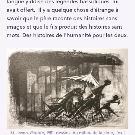
langue yiddish des légendes hassidiques, lui
r
avait offert. Il y a quelque chose d’étrange à
c
savoir que le père raconte des histoires sans
h
images et que le fils produit des histoires sans
f
mots. Des histoires de l’humanité pour les deux.
o
r
:
Si Lewen.
Parade
, 1951, dessins. Au milieu de la série, l’exil