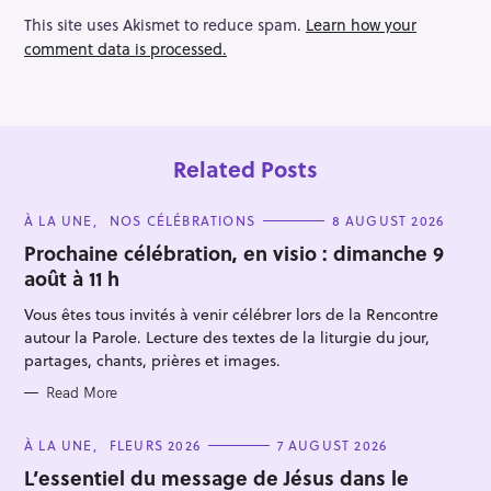
This site uses Akismet to reduce spam.
Learn how your
comment data is processed.
Related Posts
C
À LA UNE
NOS CÉLÉBRATIONS
8 AUGUST 2026
A
T
Prochaine célébration, en visio : dimanche 9
E
août à 11 h
G
O
R
Vous êtes tous invités à venir célébrer lors de la Rencontre
I
E
autour la Parole. Lecture des textes de la liturgie du jour,
S
partages, chants, prières et images.
Read More
C
À LA UNE
FLEURS 2026
7 AUGUST 2026
A
T
L’essentiel du message de Jésus dans le
E