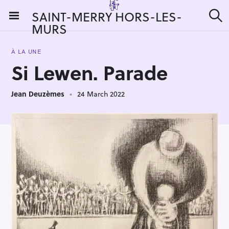
S
SAINT-MERRY HORS-LES-
k
MURS
S
i
e
a
p
r
À LA UNE
t
c
Si Lewen. Parade
h
o
c
Jean Deuzèmes
24 March 2022
o
n
t
e
n
t