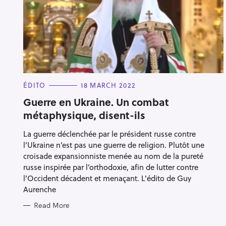
r
c
h
f
o
r
C
ÉDITO
18 MARCH 2022
A
:
T
Guerre en Ukraine. Un combat
E
métaphysique, disent-ils
G
O
R
La guerre déclenchée par le président russe contre
I
E
l’Ukraine n’est pas une guerre de religion. Plutôt une
S
croisade expansionniste menée au nom de la pureté
russe inspirée par l’orthodoxie, afin de lutter contre
l’Occident décadent et menaçant. L'édito de Guy
Aurenche
Read More