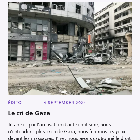
C
ÉDITO
4 SEPTEMBER 2024
A
T
Le cri de Gaza
E
G
Tétanisés par l’accusation d’antisémitisme, nous
O
R
n’entendons plus le cri de Gaza, nous fermons les yeux
I
E
devant les massacres. Pire : nous avons cautionné le droit