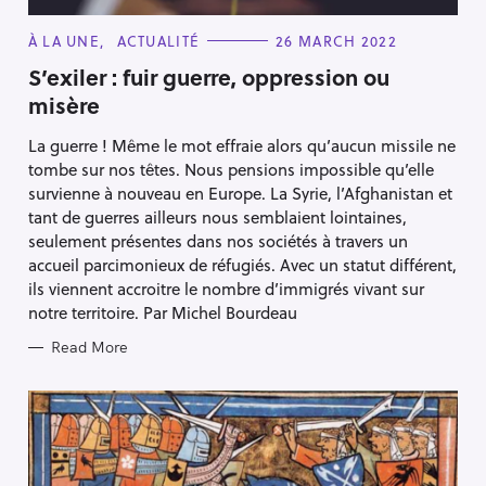
C
À LA UNE
ACTUALITÉ
26 MARCH 2022
A
T
S’exiler : fuir guerre, oppression ou
E
misère
G
O
R
La guerre ! Même le mot effraie alors qu’aucun missile ne
I
E
tombe sur nos têtes. Nous pensions impossible qu’elle
S
survienne à nouveau en Europe. La Syrie, l’Afghanistan et
tant de guerres ailleurs nous semblaient lointaines,
seulement présentes dans nos sociétés à travers un
accueil parcimonieux de réfugiés. Avec un statut différent,
ils viennent accroitre le nombre d’immigrés vivant sur
notre territoire. Par Michel Bourdeau
Read More