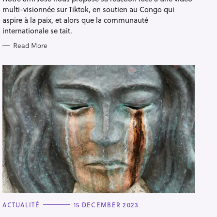
R
multi-visionnée sur Tiktok, en soutien au Congo qui
I
E
aspire à la paix, et alors que la communauté
S
internationale se tait.
Read More
C
ACTUALITÉ
15 DECEMBER 2023
A