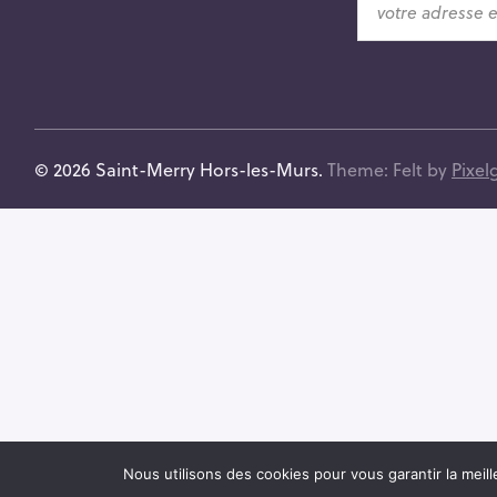
o
t
r
e
a
d
© 2026 Saint-Merry Hors-les-Murs.
Theme: Felt by
Pixel
r
e
s
s
e
e
-
m
a
i
l
Nous utilisons des cookies pour vous garantir la meill