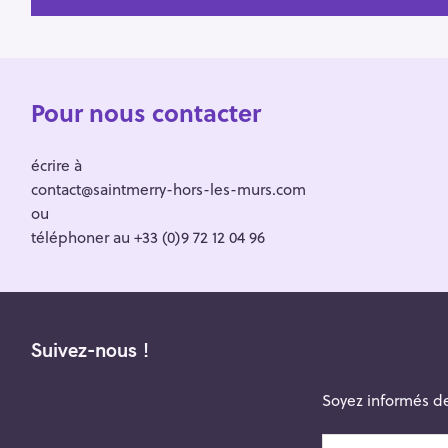
Pour nous contacter
écrire à
contact@saintmerry-hors-les-murs.com
ou
téléphoner au +33 (0)9 72 12 04 96
Suivez-nous !
Soyez informés de
v