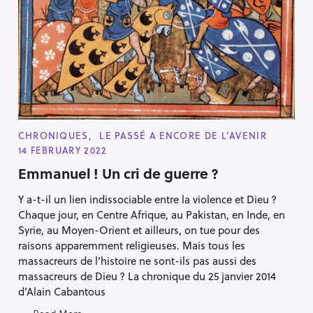
Press Esc to cancel.
C
CHRONIQUES
LE PASSÉ A ENCORE DE L’AVENIR
A
14 FEBRUARY 2022
T
E
Emmanuel ! Un cri de guerre ?
G
O
R
Y a-t-il un lien indissociable entre la violence et Dieu ?
I
E
Chaque jour, en Centre Afrique, au Pakistan, en Inde, en
S
Syrie, au Moyen-Orient et ailleurs, on tue pour des
raisons apparemment religieuses. Mais tous les
massacreurs de l’histoire ne sont-ils pas aussi des
massacreurs de Dieu ? La chronique du 25 janvier 2014
d’Alain Cabantous