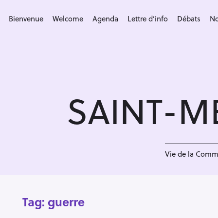
S
k
Bienvenue
Welcome
Agenda
Lettre d’info
Débats
No
i
p
t
o
c
SAINT-M
o
n
t
e
n
Vie de la Com
t
Tag:
guerre