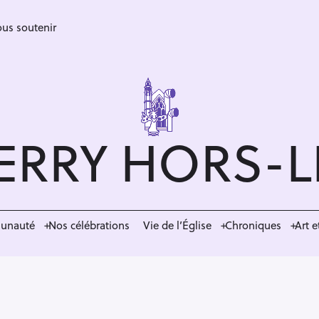
us soutenir
ERRY HORS-
munauté
Nos célébrations
Vie de l’Église
Chroniques
Art e