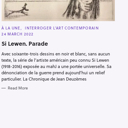
C
À LA UNE
INTERROGER L'ART CONTEMPORAIN
A
24 MARCH 2022
T
E
Si Lewen. Parade
G
O
R
Avec soixante-trois dessins en noir et blanc, sans aucun
I
E
texte, la série de l’artiste américain peu connu Si Lewen
S
(1918-2016) exposée au mahJ a une portée universelle. Sa
dénonciation de la guerre prend aujourd’hui un relief
particulier. La Chronique de Jean Deuzèmes
Read More