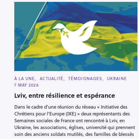
C
À LA UNE
ACTUALITÉ
TÉMOIGNAGES
UKRAINE
A
7 MAY 2026
T
E
Lviv, entre résilience et espérance
G
O
R
Dans le cadre d’une réunion du réseau « Initiative des
I
E
Chrétiens pour l’Europe (IXE) » deux représentants des
S
Semaines sociales de France ont rencontré à Lviv, en
Ukraine, les associations, églises, université qui prennent
soin des anciens soldats mutilés, des familles de blessés