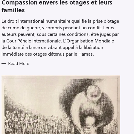
T
Compassion envers les otages et leurs
E
familles
G
O
R
Le droit international humanitaire qualifie la prise d’otage
I
E
de crime de guerre, y compris pendant un conflit. Leurs
S
auteurs peuvent, sous certaines conditions, être jugés par
la Cour Pénale Internationale. L'Organisation Mondiale
de la Santé a lancé un vibrant appel à la libération
immédiate des otages détenus par le Hamas.
Read More