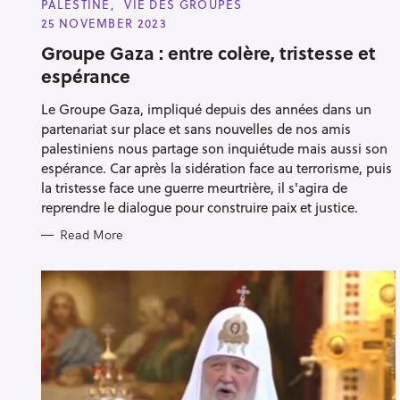
PALESTINE
VIE DES GROUPES
T
E
25 NOVEMBER 2023
G
O
Groupe Gaza : entre colère, tristesse et
R
espérance
I
E
S
Le Groupe Gaza, impliqué depuis des années dans un
partenariat sur place et sans nouvelles de nos amis
palestiniens nous partage son inquiétude mais aussi son
espérance. Car après la sidération face au terrorisme, puis
la tristesse face une guerre meurtrière, il s'agira de
reprendre le dialogue pour construire paix et justice.
Read More
S
e
a