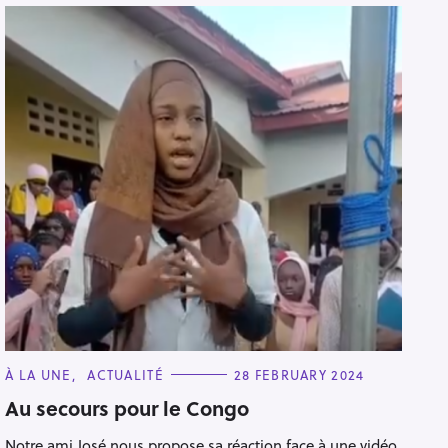
C
À LA UNE
ACTUALITÉ
28 FEBRUARY 2024
A
T
Au secours pour le Congo
E
G
Notre ami José nous propose sa réaction face à une vidéo
O