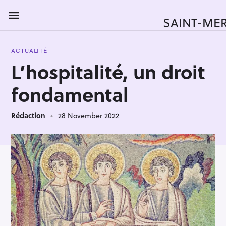
S
k
SAINT-ME
i
p
ACTUALITÉ
t
L’hospitalité, un droit
o
c
fondamental
o
n
Rédaction
28 November 2022
t
e
n
t