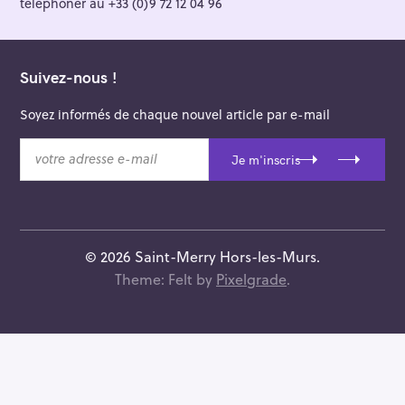
téléphoner au +33 (0)9 72 12 04 96
Suivez-nous !
Soyez informés de chaque nouvel article par e-mail
v
Je m'inscris
o
t
r
e
a
© 2026 Saint-Merry Hors-les-Murs.
d
Theme: Felt by
Pixelgrade
.
r
e
s
s
e
e