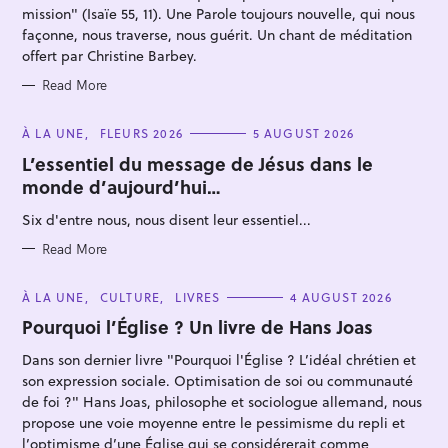
mission" (Isaïe 55, 11). Une Parole toujours nouvelle, qui nous
façonne, nous traverse, nous guérit. Un chant de méditation
offert par Christine Barbey.
Read More
C
À LA UNE
FLEURS 2026
5 AUGUST 2026
A
T
L’essentiel du message de Jésus dans le
E
monde d’aujourd’hui…
G
O
R
Six d'entre nous, nous disent leur essentiel...
I
E
S
Read More
C
À LA UNE
CULTURE
LIVRES
4 AUGUST 2026
A
T
Pourquoi l’Église ? Un livre de Hans Joas
E
G
Dans son dernier livre "Pourquoi l'Église ? L’idéal chrétien et
O
R
son expression sociale. Optimisation de soi ou communauté
I
E
de foi ?" Hans Joas, philosophe et sociologue allemand, nous
S
propose une voie moyenne entre le pessimisme du repli et
l’optimisme d’une Église qui se considérerait comme