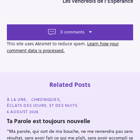
n
Les vendredis de l’Espérance
a
v
i
g
a
0 comments
t
i
This site uses Akismet to reduce spam.
Learn how your
o
comment data is processed.
n
Related Posts
C
À LA UNE
CHRONIQUES
A
ÉCLATS DES JOURS. ET DES NUITS
T
E
6 AUGUST 2026
G
O
Ta Parole est toujours nouvelle
R
I
"Ma parole, qui sort de ma bouche, ne me reviendra pas sans
E
S
résultat, sans avoir fait ce qui me plaît, sans avoir accompli sa