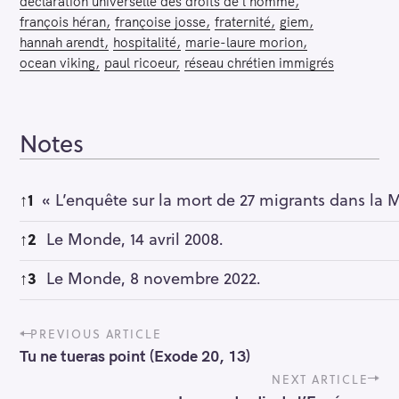
déclaration universelle des droits de l'homme
françois héran
françoise josse
fraternité
giem
hannah arendt
hospitalité
marie-laure morion
ocean viking
paul ricoeur
réseau chrétien immigrés
Notes
Notes
↑
1
« L’enquête sur la mort de 27 migrants dans la 
↑
2
Le Monde, 14 avril 2008.
↑
3
Le Monde, 8 novembre 2022.
P
PREVIOUS ARTICLE
o
Tu ne tueras point (Exode 20, 13)
s
t
NEXT ARTICLE