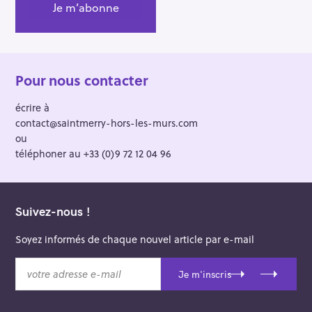
Pour nous contacter
écrire à
contact@saintmerry-hors-les-murs.com
ou
téléphoner au +33 (0)9 72 12 04 96
Suivez-nous !
Soyez informés de chaque nouvel article par e-mail
v
Je m'inscris
o
t
r