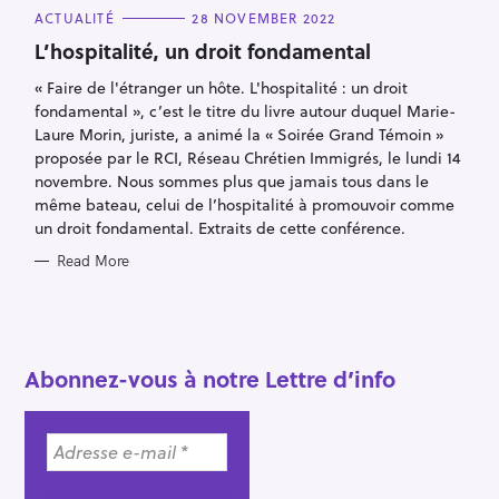
S
C
ACTUALITÉ
28 NOVEMBER 2022
A
e
T
L’hospitalité, un droit fondamental
E
a
G
« Faire de l'étranger un hôte. L'hospitalité : un droit
O
r
R
fondamental », c’est le titre du livre autour duquel Marie-
I
c
E
Laure Morin, juriste, a animé la « Soirée Grand Témoin »
S
h
proposée par le RCI, Réseau Chrétien Immigrés, le lundi 14
f
novembre. Nous sommes plus que jamais tous dans le
même bateau, celui de l’hospitalité à promouvoir comme
o
un droit fondamental. Extraits de cette conférence.
r
:
Read More
Abonnez-vous à notre Lettre d’info