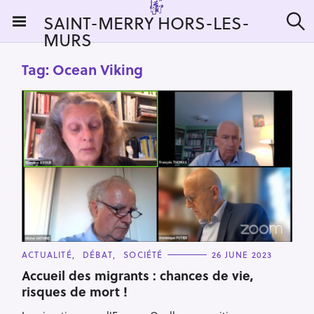
S
SAINT-MERRY HORS-LES-
k
MURS
S
i
e
a
p
Tag:
Ocean Viking
r
t
c
h
o
c
o
n
t
e
n
t
C
ACTUALITÉ
DÉBAT
SOCIÉTÉ
26 JUNE 2023
A
T
Accueil des migrants : chances de vie,
E
risques de mort !
G
O
R