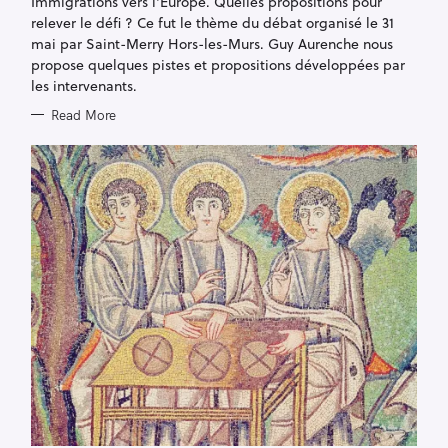
Immigrations vers l'Europe. Quelles propositions pour
I
E
relever le défi ? Ce fut le thème du débat organisé le 31
S
mai par Saint-Merry Hors-les-Murs. Guy Aurenche nous
propose quelques pistes et propositions développées par
les intervenants.
Read More