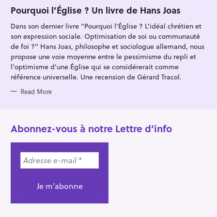
A
T
Pourquoi l’Église ? Un livre de Hans Joas
E
G
Dans son dernier livre "Pourquoi l'Église ? L’idéal chrétien et
O
R
son expression sociale. Optimisation de soi ou communauté
I
E
de foi ?" Hans Joas, philosophe et sociologue allemand, nous
S
propose une voie moyenne entre le pessimisme du repli et
l’optimisme d’une Église qui se considérerait comme
référence universelle. Une recension de Gérard Tracol.
Read More
Abonnez-vous à notre Lettre d’info