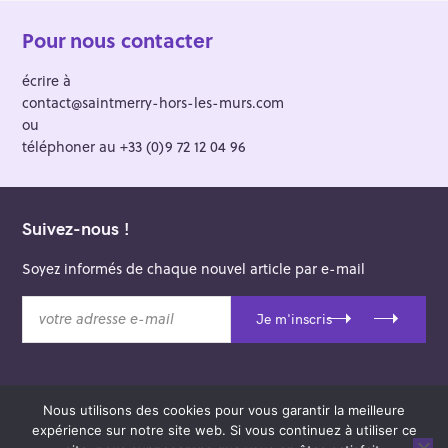
Pour nous contacter
écrire à
contact@saintmerry-hors-les-murs.com
ou
téléphoner au +33 (0)9 72 12 04 96
Suivez-nous !
Soyez informés de chaque nouvel article par e-mail
v
Je m'inscris
o
t
r
e
Nous utilisons des cookies pour vous garantir la meilleure
a
© 2026 Saint-Merry Hors-les-Murs.
expérience sur notre site web. Si vous continuez à utiliser ce
d