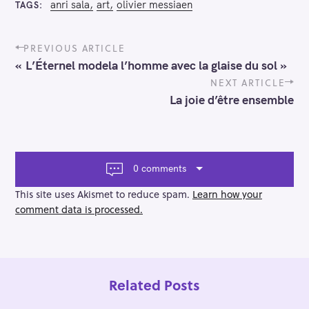
anri sala
art
olivier messiaen
TAGS
P
PREVIOUS ARTICLE
o
« L’Éternel modela l’homme avec la glaise du sol »
s
t
NEXT ARTICLE
n
La joie d’être ensemble
a
v
i
g
a
0 comments
t
i
This site uses Akismet to reduce spam.
Learn how your
o
comment data is processed.
n
Related Posts