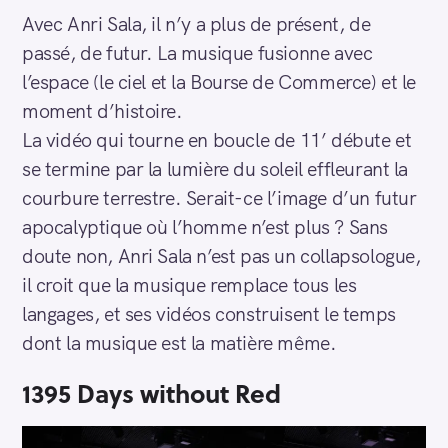
Avec Anri Sala, il n’y a plus de présent, de
passé, de futur. La musique fusionne avec
l’espace (le ciel et la Bourse de Commerce) et le
moment d’histoire.
La vidéo qui tourne en boucle de 11’ débute et
se termine par la lumière du soleil effleurant la
courbure terrestre. Serait-ce l’image d’un futur
S
e
apocalyptique où l’homme n’est plus ? Sans
a
doute non, Anri Sala n’est pas un collapsologue,
r
il croit que la musique remplace tous les
c
langages, et ses vidéos construisent le temps
h
dont la musique est la matière même.
f
o
1395 Days without Red
r
: