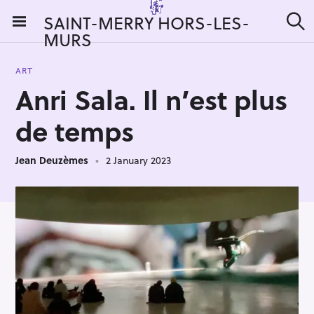
S
SAINT-MERRY HORS-LES-
k
MURS
S
i
e
a
p
r
ART
t
c
Anri Sala. Il n’est plus
h
o
c
de temps
o
n
Jean Deuzèmes
2 January 2023
t
e
n
t