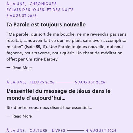
C
À LA UNE
CHRONIQUES
A
ÉCLATS DES JOURS. ET DES NUITS
T
E
6 AUGUST 2026
G
O
Ta Parole est toujours nouvelle
R
I
"Ma parole, qui sort de ma bouche, ne me reviendra pas sans
E
S
résultat, sans avoir fait ce qui me plaît, sans avoir accompli sa
mission" (Isaïe 55, 11). Une Parole toujours nouvelle, qui nous
façonne, nous traverse, nous guérit. Un chant de méditation
offert par Christine Barbey.
Read More
C
À LA UNE
FLEURS 2026
5 AUGUST 2026
A
T
L’essentiel du message de Jésus dans le
E
monde d’aujourd’hui…
G
O
R
Six d'entre nous, nous disent leur essentiel...
I
E
S
Read More
C
À LA UNE
CULTURE
LIVRES
4 AUGUST 2026