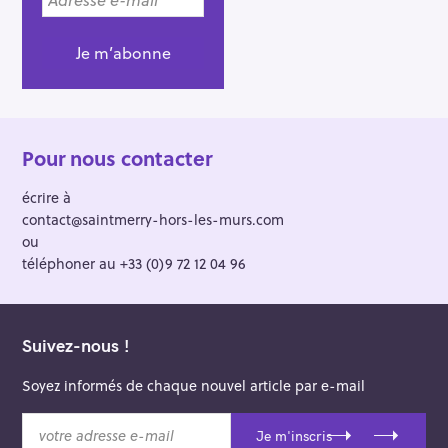
Pour nous contacter
écrire à
contact@saintmerry-hors-les-murs.com
ou
téléphoner au +33 (0)9 72 12 04 96
Suivez-nous !
Soyez informés de chaque nouvel article par e-mail
v
Je m'inscris
o