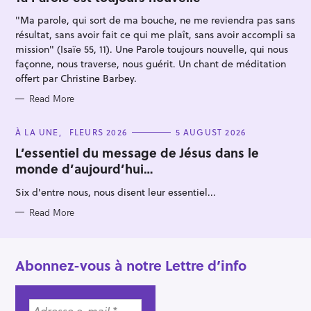
R
I
"Ma parole, qui sort de ma bouche, ne me reviendra pas sans
E
S
résultat, sans avoir fait ce qui me plaît, sans avoir accompli sa
mission" (Isaïe 55, 11). Une Parole toujours nouvelle, qui nous
façonne, nous traverse, nous guérit. Un chant de méditation
offert par Christine Barbey.
Read More
C
À LA UNE
FLEURS 2026
5 AUGUST 2026
A
T
L’essentiel du message de Jésus dans le
E
monde d’aujourd’hui…
G
O
R
Six d'entre nous, nous disent leur essentiel...
I
E
S
Read More
Abonnez-vous à notre Lettre d’info