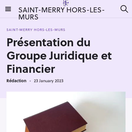
S
SAINT-MERRY HORS-LES-
k
MURS
S
i
e
a
p
r
SAINT-MERRY HORS-LES-MURS
t
c
Présentation du
h
o
c
Groupe Juridique et
o
n
Financier
t
e
Rédaction
23 January 2023
n
t