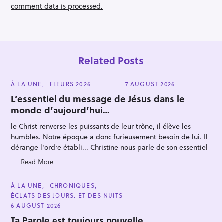
n
comment data is processed.
Related Posts
C
À LA UNE
FLEURS 2026
7 AUGUST 2026
A
T
L’essentiel du message de Jésus dans le
E
monde d’aujourd’hui…
G
O
R
le Christ renverse les puissants de leur trône, il élève les
I
E
humbles. Notre époque a donc furieusement besoin de lui. Il
S
dérange l'ordre établi... Christine nous parle de son essentiel
Read More
C
À LA UNE
CHRONIQUES
A
ÉCLATS DES JOURS. ET DES NUITS
T
E
6 AUGUST 2026
G
O
Ta Parole est toujours nouvelle