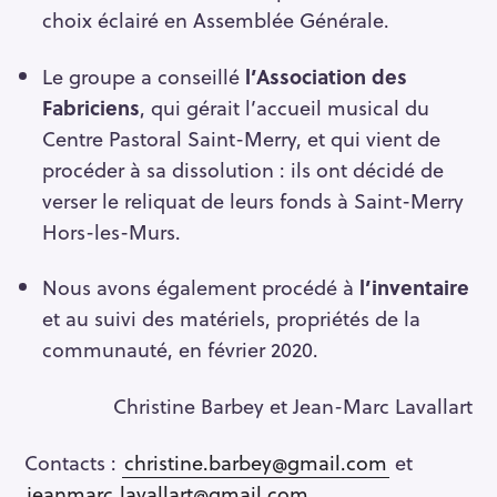
choix éclairé en Assemblée Générale.
S
e
Le groupe a conseillé
l’Association des
a
Fabriciens
, qui gérait l’accueil musical du
r
Centre Pastoral Saint-Merry, et qui vient de
c
procéder à sa dissolution : ils ont décidé de
h
verser le reliquat de leurs fonds à Saint-Merry
f
Hors-les-Murs.
o
r
:
Nous avons également procédé à
l’inventaire
et au suivi des matériels, propriétés de la
communauté, en février 2020.
Christine Barbey et Jean-Marc Lavallart
Contacts :
christine.barbey@gmail.com
et
jeanmarc.lavallart@gmail.com