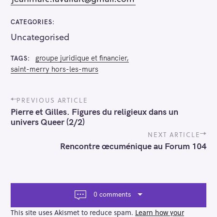
CATEGORIES
Uncategorised
groupe juridique et financier
TAGS
saint-merry hors-les-murs
P
PREVIOUS ARTICLE
o
Pierre et Gilles. Figures du religieux dans un
s
univers Queer (2/2)
t
n
NEXT ARTICLE
a
Rencontre œcuménique au Forum 104
v
i
g
a
t
0 comments
i
o
This site uses Akismet to reduce spam.
Learn how your