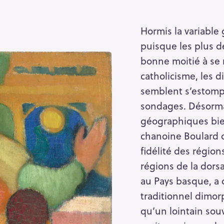
Hormis la variable
puisque les plus d
bonne moitié à se
catholicisme, les d
semblent s’estomp
sondages. Désormai
géographiques bien
chanoine Boulard d
fidélité des région
régions de la dors
au Pays basque, a d
traditionnel dimor
qu’un lointain sou