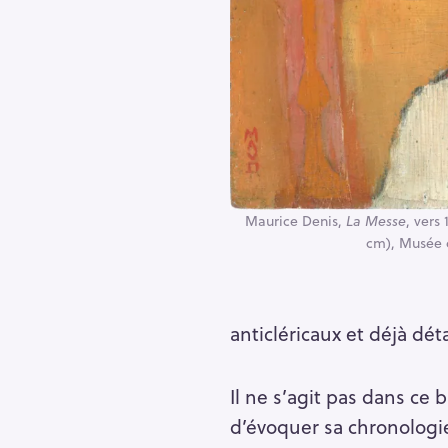
r
c
h
f
o
r
:
Maurice Denis,
La Messe
, vers 
cm), Musée 
anticléricaux et déjà dét
Il ne s’agit pas dans ce 
d’évoquer sa chronologie