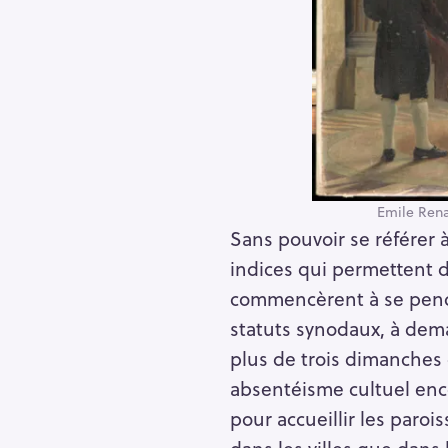
Emile Ren
Sans pouvoir se référer
indices qui permettent d
commencèrent à se penche
statuts synodaux, à dema
plus de trois dimanches 
absentéisme cultuel enco
pour accueillir les paro
dans les villes que dans