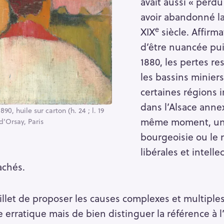
avait aussi « perd
avoir abandonné la
Press Esc to cancel.
e
XIX
siècle. Affirm
d’être nuancée pu
1880, les pertes r
les bassins minier
certaines régions 
dans l’Alsace anne
1890, huile sur carton (h. 24 ; l. 19
même moment, une
d’Orsay, Paris
bourgeoisie ou le
libérales et intelle
achés.
billet de proposer les causes complexes et multiples
 erratique mais de bien distinguer la référence à l’