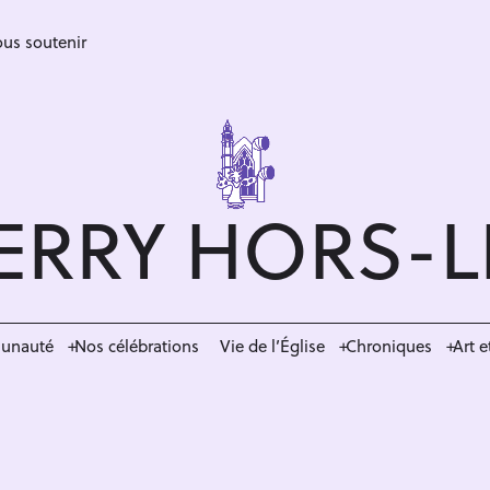
us soutenir
ERRY HORS-
munauté
Nos célébrations
Vie de l’Église
Chroniques
Art e