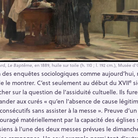
ard,
Le Baptême
, en 1889, huile sur toile (h. 110 ; l. 192 cm.), Musée d’
 à des enquêtes sociologiques comme aujourd’hui,
e
e le montrer. C’est seulement au début du XVII
si
r sur la question de l’assiduité cultuelle. Ils fu
nder aux curés « qu’en l’absence de cause légitim
consécutifs sans assister à la messe ». Preuve d’un
uragé matériellement par la capacité des églises s
issiens à l’une des deux messes prévues le dimanche
 les campagnes. Un seul exemple parmi tant d’autre