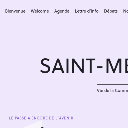
S
k
Bienvenue
Welcome
Agenda
Lettre d’info
Débats
No
i
p
t
o
c
SAINT-M
o
n
t
e
n
Vie de la Com
t
LE PASSÉ A ENCORE DE L’AVENIR