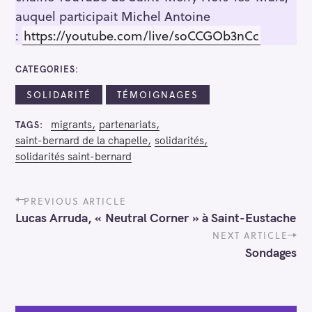
auquel participait Michel Antoine
:
https://youtube.com/live/soCCGOb3nCc
CATEGORIES
SOLIDARITÉ
TÉMOIGNAGES
migrants
partenariats
TAGS
saint-bernard de la chapelle
solidarités
solidarités saint-bernard
P
PREVIOUS ARTICLE
o
Lucas Arruda, « Neutral Corner » à Saint-Eustache
s
t
NEXT ARTICLE
n
Sondages
a
v
i
g