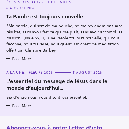
ÉCLATS DES JOURS. ET DES NUITS
T
E
6 AUGUST 2026
G
O
Ta Parole est toujours nouvelle
R
I
"Ma parole, qui sort de ma bouche, ne me reviendra pas sans
E
S
résultat, sans avoir fait ce qui me plaît, sans avoir accompli sa
mission" (Isaïe 55, 11). Une Parole toujours nouvelle, qui nous
façonne, nous traverse, nous guérit. Un chant de méditation
offert par Christine Barbey.
Read More
C
À LA UNE
FLEURS 2026
5 AUGUST 2026
A
T
L’essentiel du message de Jésus dans le
E
monde d’aujourd’hui…
G
O
R
Six d'entre nous, nous disent leur essentiel...
I
E
S
Read More
Abonnez-vous à notre Lettre d’info