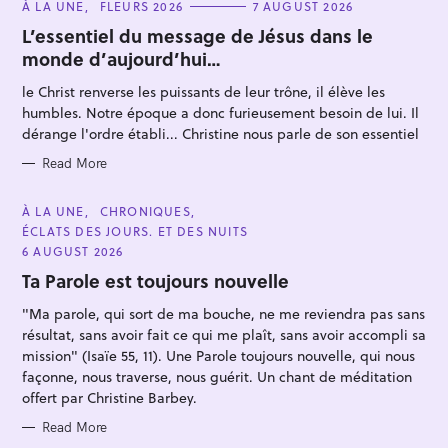
C
À LA UNE
FLEURS 2026
7 AUGUST 2026
A
T
L’essentiel du message de Jésus dans le
E
monde d’aujourd’hui…
G
O
R
le Christ renverse les puissants de leur trône, il élève les
I
E
humbles. Notre époque a donc furieusement besoin de lui. Il
S
dérange l'ordre établi... Christine nous parle de son essentiel
Read More
C
À LA UNE
CHRONIQUES
A
ÉCLATS DES JOURS. ET DES NUITS
T
E
6 AUGUST 2026
G
O
Ta Parole est toujours nouvelle
R
I
"Ma parole, qui sort de ma bouche, ne me reviendra pas sans
E
S
résultat, sans avoir fait ce qui me plaît, sans avoir accompli sa
mission" (Isaïe 55, 11). Une Parole toujours nouvelle, qui nous
façonne, nous traverse, nous guérit. Un chant de méditation
offert par Christine Barbey.
Read More