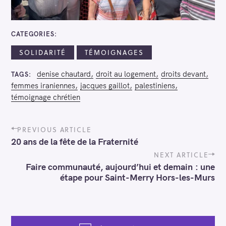
CATEGORIES
SOLIDARITÉ
TÉMOIGNAGES
denise chautard
droit au logement
droits devant
TAGS
femmes iraniennes
jacques gaillot
palestiniens
témoignage chrétien
P
PREVIOUS ARTICLE
o
20 ans de la fête de la Fraternité
s
t
NEXT ARTICLE
n
Faire communauté, aujourd’hui et demain : une
a
étape pour Saint-Merry Hors-les-Murs
v
i
g
a