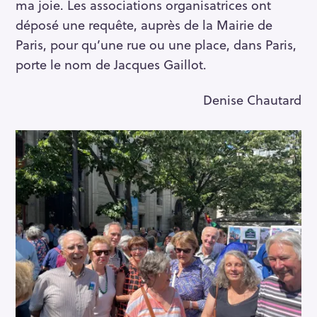
ma joie. Les associations organisatrices ont
déposé une requête, auprès de la Mairie de
Paris, pour qu’une rue ou une place, dans Paris,
porte le nom de Jacques Gaillot.
Denise Chautard
S
e
a
r
c
h
f
o
r
: