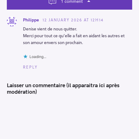
t
1 comment
i
o
n
12 JANUARY 2026 AT 12H14
Philippe
Denise vient de nous quitter.
Merci pour tout ce qu’elle a fait en aidant les autres et
son amour envers son prochain.
Loading...
REPLY
Laisser un commentaire (il apparaitra ici après
modération)