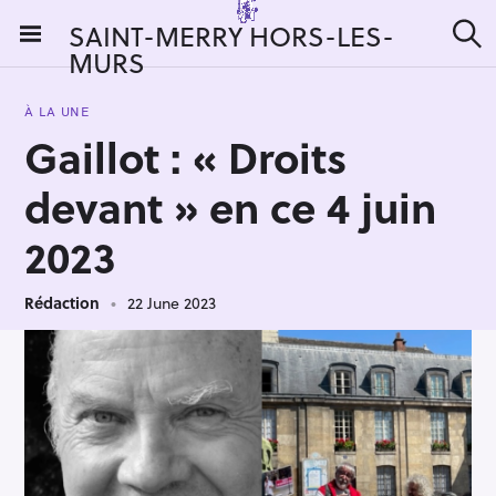
S
SAINT-MERRY HORS-LES-
k
MURS
S
i
e
a
p
r
À LA UNE
t
c
Gaillot : « Droits
h
o
c
devant » en ce 4 juin
o
n
2023
t
e
Rédaction
22 June 2023
n
t