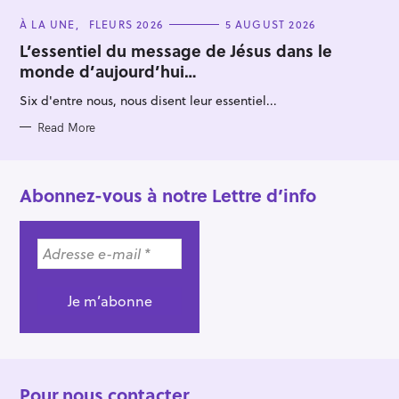
C
À LA UNE
FLEURS 2026
5 AUGUST 2026
A
T
L’essentiel du message de Jésus dans le
E
monde d’aujourd’hui…
G
O
R
Six d'entre nous, nous disent leur essentiel...
I
E
S
Read More
Abonnez-vous à notre Lettre d’info
Pour nous contacter