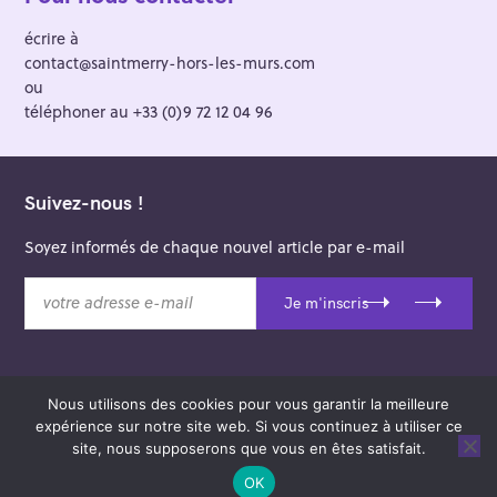
écrire à
contact@saintmerry-hors-les-murs.com
ou
téléphoner au +33 (0)9 72 12 04 96
Suivez-nous !
Soyez informés de chaque nouvel article par e-mail
v
Je m'inscris
o
t
r
e
Nous utilisons des cookies pour vous garantir la meilleure
a
© 2026 Saint-Merry Hors-les-Murs.
expérience sur notre site web. Si vous continuez à utiliser ce
d
Theme: Felt by
Pixelgrade
.
site, nous supposerons que vous en êtes satisfait.
r
e
OK