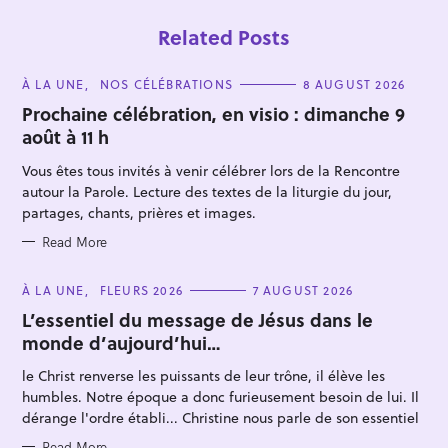
Related Posts
C
À LA UNE
NOS CÉLÉBRATIONS
8 AUGUST 2026
A
T
Prochaine célébration, en visio : dimanche 9
E
août à 11 h
G
O
R
Vous êtes tous invités à venir célébrer lors de la Rencontre
I
E
autour la Parole. Lecture des textes de la liturgie du jour,
S
partages, chants, prières et images.
Read More
C
À LA UNE
FLEURS 2026
7 AUGUST 2026
A
T
L’essentiel du message de Jésus dans le
E
monde d’aujourd’hui…
G
O
R
le Christ renverse les puissants de leur trône, il élève les
I
E
humbles. Notre époque a donc furieusement besoin de lui. Il
S
dérange l'ordre établi... Christine nous parle de son essentiel
Read More