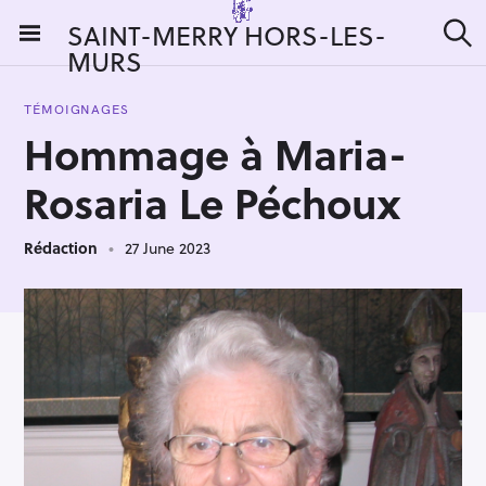
S
SAINT-MERRY HORS-LES-
k
MURS
S
i
e
a
p
r
TÉMOIGNAGES
t
c
Hommage à Maria-
h
o
c
Rosaria Le Péchoux
o
n
Rédaction
27 June 2023
t
e
n
t