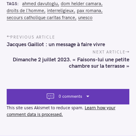
ahmed davutoglu
dom helder camara
TAGS
droits de l'homme
interreligieux
pax romana
secours catholique caritas france
unesco
P
PREVIOUS ARTICLE
o
Jacques Gaillot : un message à faire vivre
s
t
NEXT ARTICLE
n
Dimanche 2 juillet 2023. « Faisons-lui une petite
a
chambre sur la terrasse »
v
i
g
a
t
0 comments
i
o
This site uses Akismet to reduce spam.
Learn how your
n
comment data is processed.