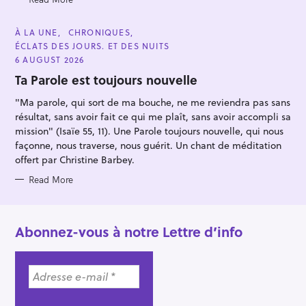
C
À LA UNE
CHRONIQUES
A
ÉCLATS DES JOURS. ET DES NUITS
T
E
6 AUGUST 2026
G
O
Ta Parole est toujours nouvelle
R
I
"Ma parole, qui sort de ma bouche, ne me reviendra pas sans
E
S
résultat, sans avoir fait ce qui me plaît, sans avoir accompli sa
mission" (Isaïe 55, 11). Une Parole toujours nouvelle, qui nous
façonne, nous traverse, nous guérit. Un chant de méditation
offert par Christine Barbey.
Read More
Abonnez-vous à notre Lettre d’info