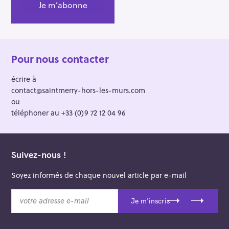
Pour nous contacter
écrire à
contact@saintmerry-hors-les-murs.com
ou
téléphoner au +33 (0)9 72 12 04 96
Suivez-nous !
Soyez informés de chaque nouvel article par e-mail
v
Je m'inscris
o
t
r