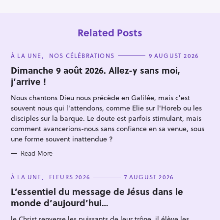
Related Posts
C
À LA UNE
NOS CÉLÉBRATIONS
9 AUGUST 2026
A
T
Dimanche 9 août 2026. Allez-y sans moi,
E
j’arrive !
G
O
R
Nous chantons Dieu nous précède en Galilée, mais c'est
I
E
souvent nous qui l'attendons, comme Elie sur l'Horeb ou les
S
disciples sur la barque. Le doute est parfois stimulant, mais
comment avancerions-nous sans confiance en sa venue, sous
une forme souvent inattendue ?
Read More
C
À LA UNE
FLEURS 2026
7 AUGUST 2026
A
T
L’essentiel du message de Jésus dans le
E
monde d’aujourd’hui…
G
O
R
le Christ renverse les puissants de leur trône, il élève les