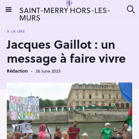
S
SAINT-MERRY HORS-LES-
k
MURS
S
i
e
a
p
r
À LA UNE
t
c
Jacques Gaillot : un
h
o
c
message à faire vivre
o
n
Rédaction
26 June 2023
t
e
n
t