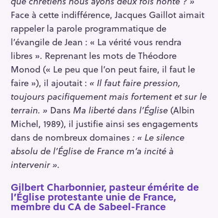
que chrétiens nous ayons deux fois honte ? »
Face à cette indifférence, Jacques Gaillot aimait
S
rappeler la parole programmatique de
e
l’évangile de Jean : « La vérité vous rendra
a
libres ». Reprenant les mots de Théodore
r
Monod (« Le peu que l’on peut faire, il faut le
c
faire »), il ajoutait :
« Il faut faire pression,
h
toujours pacifiquement mais fortement et sur le
f
o
terrain. »
Dans
Ma liberté dans l’Église
(Albin
r
Michel, 1989), il justifie ainsi ses engagements
:
dans de nombreux domaines
: « Le silence
absolu de l’Église de France m’a incité à
intervenir ».
Gilbert Charbonnier, pasteur émérite de
l’Église protestante unie de France,
membre du CA de Sabeel-France