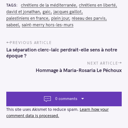
chrétiens de la méditerranée
chrétiens en liberté
TAGS
david et jonathan
gaic
jacques gaillot
palestiniens en france
plein jour
réseau des parvis
sabeel
saint-merry hors-les-murs
P
PREVIOUS ARTICLE
o
La séparation clerc-laïc perdrait-elle sens à notre
s
époque ?
t
n
NEXT ARTICLE
a
Hommage à Maria-Rosaria Le Péchoux
v
i
g
a
t
0 comments
i
o
This site uses Akismet to reduce spam.
Learn how your
n
comment data is processed.