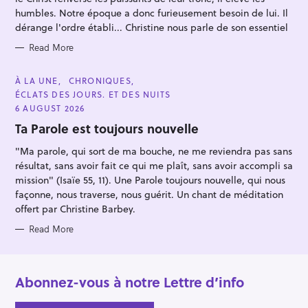
I
E
humbles. Notre époque a donc furieusement besoin de lui. Il
S
dérange l'ordre établi... Christine nous parle de son essentiel
Read More
C
À LA UNE
CHRONIQUES
A
ÉCLATS DES JOURS. ET DES NUITS
T
E
6 AUGUST 2026
G
O
Ta Parole est toujours nouvelle
R
I
"Ma parole, qui sort de ma bouche, ne me reviendra pas sans
E
S
résultat, sans avoir fait ce qui me plaît, sans avoir accompli sa
mission" (Isaïe 55, 11). Une Parole toujours nouvelle, qui nous
façonne, nous traverse, nous guérit. Un chant de méditation
offert par Christine Barbey.
Read More
Abonnez-vous à notre Lettre d’info