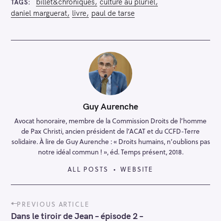
billet&chroniques
culture au pluriel
TAGS
daniel marguerat
livre
paul de tarse
Guy Aurenche
Avocat honoraire, membre de la Commission Droits de l’homme
de Pax Christi, ancien président de l’ACAT et du CCFD-Terre
solidaire. À lire de Guy Aurenche : « Droits humains, n’oublions pas
notre idéal commun ! », éd. Temps présent, 2018.
ALL POSTS
WEBSITE
P
PREVIOUS ARTICLE
o
Dans le tiroir de Jean – épisode 2 –
s