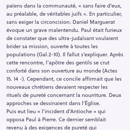
païens dans la communauté, « sans faire d’eux,
au préalable, de véritables juifs ». En particulier,
sans exiger la circoncision. Daniel Marguerat
évoque un grave malentendu. Paul était furieux
de constater que des ultra-judaïsant voulaient
brider sa mission, ouverte à toutes les
populations (Gal.2-10). Il fallut s’expliquer. Après
cette rencontre, l’apôtre des gentils se crut
conforté dans son ouverture au monde (Actes
S
15. 14 -). Cependant, ce concile affirmait que les
e
nouveaux chrétiens devaient respecter les
a
rituels de pureté concernant la nourriture. Deux
r
approches se dessinaient dans l’Église.
c
Puis eut lieu « l’incident d’Antioche » qui
h
opposa Paul à Pierre. Ce dernier semblait
f
revenu à des exigences de pureté qui
o