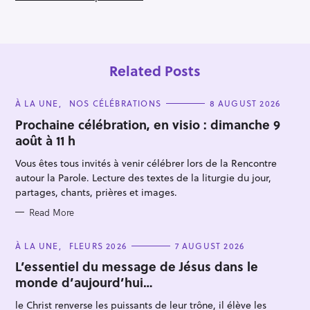
Related Posts
C
À LA UNE
NOS CÉLÉBRATIONS
8 AUGUST 2026
A
T
Prochaine célébration, en visio : dimanche 9
E
août à 11 h
G
O
R
Vous êtes tous invités à venir célébrer lors de la Rencontre
I
E
autour la Parole. Lecture des textes de la liturgie du jour,
S
partages, chants, prières et images.
Read More
C
À LA UNE
FLEURS 2026
7 AUGUST 2026
A
T
L’essentiel du message de Jésus dans le
E
monde d’aujourd’hui…
G
O
R
le Christ renverse les puissants de leur trône, il élève les
I