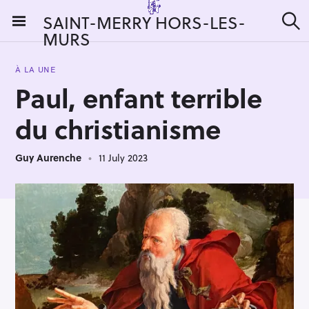
S
SAINT-MERRY HORS-LES-
k
MURS
S
i
e
a
p
r
À LA UNE
t
c
Paul, enfant terrible
h
o
c
du christianisme
o
n
Guy Aurenche
11 July 2023
t
e
n
t