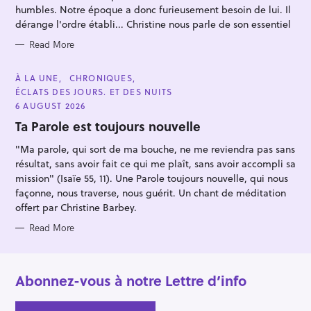
E
humbles. Notre époque a donc furieusement besoin de lui. Il
S
dérange l'ordre établi... Christine nous parle de son essentiel
Read More
C
À LA UNE
CHRONIQUES
A
ÉCLATS DES JOURS. ET DES NUITS
T
E
6 AUGUST 2026
G
O
Ta Parole est toujours nouvelle
R
I
"Ma parole, qui sort de ma bouche, ne me reviendra pas sans
E
S
résultat, sans avoir fait ce qui me plaît, sans avoir accompli sa
mission" (Isaïe 55, 11). Une Parole toujours nouvelle, qui nous
façonne, nous traverse, nous guérit. Un chant de méditation
offert par Christine Barbey.
Read More
Abonnez-vous à notre Lettre d’info