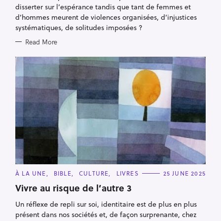
R
disserter sur l’espérance tandis que tant de femmes et
I
E
d’hommes meurent de violences organisées, d’injustices
S
systématiques, de solitudes imposées ?
Read More
S
e
a
r
c
h
f
C
À LA UNE
BIBLE
CULTURE
LIVRES
25 JUNE 2025
A
o
T
Vivre au risque de l’autre 3
r
E
G
Un réflexe de repli sur soi, identitaire est de plus en plus
:
O
R
présent dans nos sociétés et, de façon surprenante, chez
I