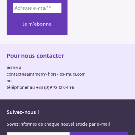
g
a
t
i
o
n
Pour nous contacter
écrire à
contact@saintmerry-hors-les-murs.com
ou
téléphoner au +33 (0)9 72 12 04 96
Suivez-nous !
Soyez informés de chaque nouvel article par e-mail