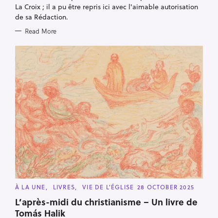
La Croix ; il a pu être repris ici avec l'aimable autorisation
de sa Rédaction.
Read More
C
À LA UNE
LIVRES
VIE DE L'ÉGLISE
28 OCTOBER 2025
A
T
L’après-midi du christianisme – Un livre de
E
Tomás Halik
G