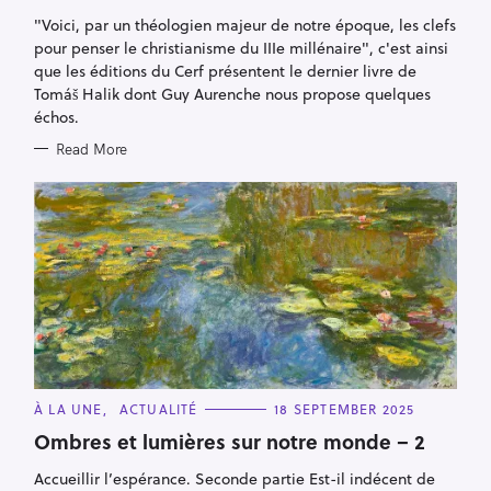
O
R
"Voici, par un théologien majeur de notre époque, les clefs
I
E
pour penser le christianisme du IIIe millénaire", c'est ainsi
S
que les éditions du Cerf présentent le dernier livre de
Tomáš Halik dont Guy Aurenche nous propose quelques
échos.
Read More
C
À LA UNE
ACTUALITÉ
18 SEPTEMBER 2025
A
T
Ombres et lumières sur notre monde – 2
E
G
Accueillir l’espérance. Seconde partie Est-il indécent de
O