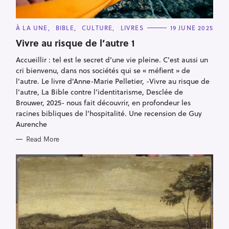
C
À LA UNE
BIBLE
CULTURE
LIVRES
19 JUNE 2025
A
T
Vivre au risque de l’autre 1
E
G
Accueillir : tel est le secret d’une vie pleine. C’est aussi un
O
R
cri bienvenu, dans nos sociétés qui se « méfient » de
I
E
l’autre. Le livre d'Anne-Marie Pelletier, -Vivre au risque de
S
l’autre, La Bible contre l’identitarisme, Desclée de
Brouwer, 2025- nous fait découvrir, en profondeur les
racines bibliques de l’hospitalité. Une recension de Guy
Aurenche
Read More