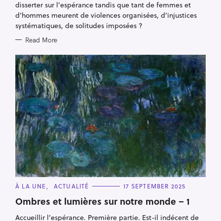
R
disserter sur l’espérance tandis que tant de femmes et
I
E
d’hommes meurent de violences organisées, d’injustices
S
systématiques, de solitudes imposées ?
Read More
C
À LA UNE
ACTUALITÉ
17 SEPTEMBER 2025
A
T
Ombres et lumières sur notre monde – 1
E
G
Accueillir l’espérance. Première partie. Est-il indécent de
O