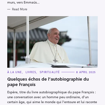
S
murs, vers Emmaüs...
Read More
C
À LA UNE
LIVRES
SPIRITUALITÉ
8 APRIL 2025
A
T
Quelques échos de l’autobiographie du
E
pape François
G
O
R
Espère, titre du livre autobiographique du pape François :
I
E
une conversation avec un homme peu ordinaire, d’un
S
certain âge, qui aime le monde qui l’entoure et lui raconte