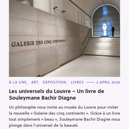
C
À LA UNE
ART
EXPOSITION
LIVRES
2 APRIL 2026
A
T
Les universels du Louvre – Un livre de
E
Souleymane Bachir Diagne
G
O
R
Un philosophe nous invite au musée du Louvre pour visiter
I
E
la nouvelle « Galerie des cinq continents ». Grâce à un livre
S
tout simplement « beau », Souleymane Bachir Diagne nous
plonge dans l'universel de la beauté.