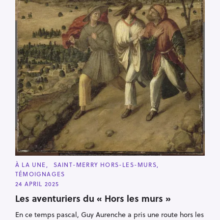
C
À LA UNE
SAINT-MERRY HORS-LES-MURS
A
TÉMOIGNAGES
T
E
24 APRIL 2025
G
O
Les aventuriers du « Hors les murs »
R
I
En ce temps pascal, Guy Aurenche a pris une route hors les
E