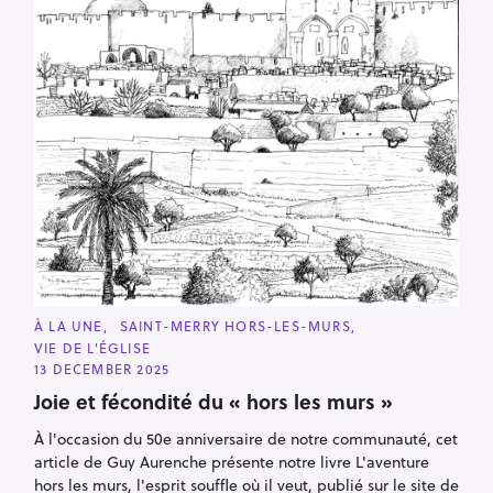
C
À LA UNE
SAINT-MERRY HORS-LES-MURS
A
VIE DE L'ÉGLISE
T
E
13 DECEMBER 2025
G
O
Joie et fécondité du « hors les murs »
R
I
À l'occasion du 50e anniversaire de notre communauté, cet
E
S
article de Guy Aurenche présente notre livre L'aventure
hors les murs, l'esprit souffle où il veut, publié sur le site de