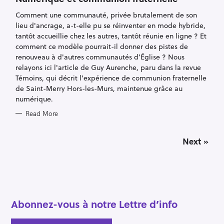
R
I
Comment une communauté, privée brutalement de son
E
S
lieu d'ancrage, a-t-elle pu se réinventer en mode hybride,
tantôt accueillie chez les autres, tantôt réunie en ligne ? Et
comment ce modèle pourrait-il donner des pistes de
renouveau à d'autres communautés d’Église ? Nous
relayons ici l'article de Guy Aurenche, paru dans la revue
Témoins, qui décrit l'expérience de communion fraternelle
de Saint-Merry Hors-les-Murs, maintenue grâce au
numérique.
Read More
P
Next »
o
s
t
s
n
a
Abonnez-vous à notre Lettre d’info
v
i