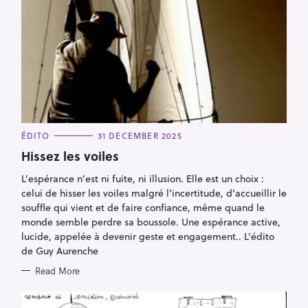
C
ÉDITO
31 DECEMBER 2025
A
T
Hissez les voiles
E
G
L’espérance n’est ni fuite, ni illusion. Elle est un choix :
O
R
celui de hisser les voiles malgré l’incertitude, d’accueillir le
I
E
souffle qui vient et de faire confiance, même quand le
S
monde semble perdre sa boussole. Une espérance active,
lucide, appelée à devenir geste et engagement.. L'édito
de Guy Aurenche
Read More