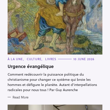
C
À LA UNE
CULTURE
LIVRES
10 JUNE 2026
A
T
Urgence évangélique
E
G
Comment redécouvrir la puissance politique du
O
R
christianisme pour changer ce système qui broie les
I
E
hommes et défigure le planète. Autant d'interpellations
S
radicales pour nous tous ! Par Guy Aurenche
Read More