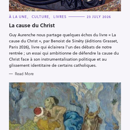
C
À LA UNE
CULTURE
LIVRES
23 JULY 2026
A
T
La cause du Christ
E
G
Guy Aurenche nous partage quelques échos du livre « La
O
R
cause du Christ », par Benoist de Sinéty (éditions Grasset,
I
E
Paris 2026), livre qui éclairera l'un des débats de notre
S
rentrée ; un essai qui ambitionne de défendre la cause du
Christ face à son instrumentalisation politique et au
glissement identitaire de certains catholiques.
Read More