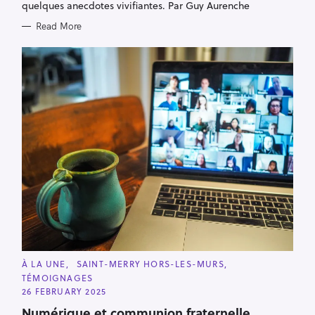
quelques anecdotes vivifiantes. Par Guy Aurenche
Read More
C
À LA UNE
SAINT-MERRY HORS-LES-MURS
A
TÉMOIGNAGES
T
E
26 FEBRUARY 2025
G
O
Numérique et communion fraternelle