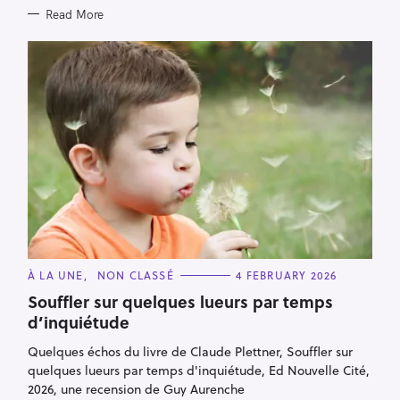
Read More
C
À LA UNE
NON CLASSÉ
4 FEBRUARY 2026
A
T
Souffler sur quelques lueurs par temps
E
d’inquiétude
G
O
R
Quelques échos du livre de Claude Plettner, Souffler sur
I
E
quelques lueurs par temps d'inquiétude, Ed Nouvelle Cité,
S
2026, une recension de Guy Aurenche